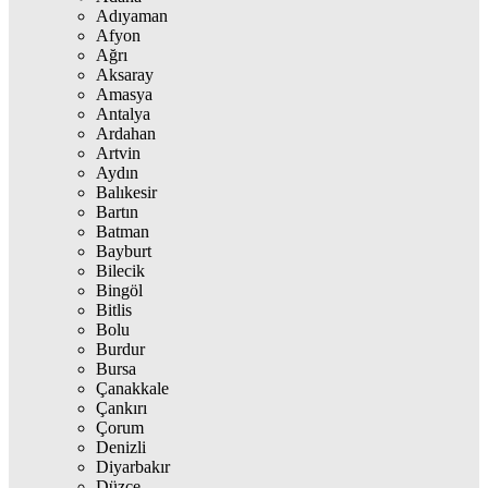
Adıyaman
Afyon
Ağrı
Aksaray
Amasya
Antalya
Ardahan
Artvin
Aydın
Balıkesir
Bartın
Batman
Bayburt
Bilecik
Bingöl
Bitlis
Bolu
Burdur
Bursa
Çanakkale
Çankırı
Çorum
Denizli
Diyarbakır
Düzce