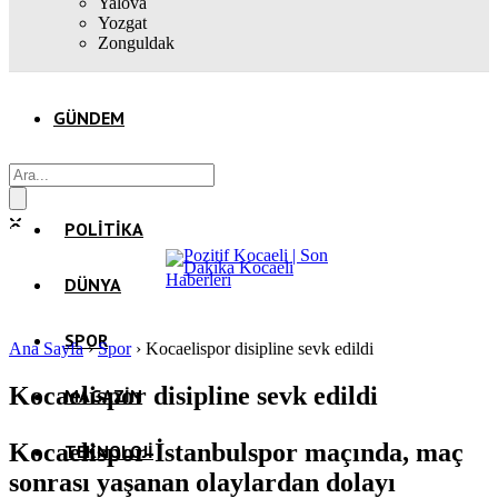
Yalova
Yozgat
Zonguldak
GÜNDEM
EKONOMI
POLITIKA
DÜNYA
SPOR
Ana Sayfa
›
Spor
›
Kocaelispor disipline sevk edildi
Kocaelispor disipline sevk edildi
MAGAZIN
Kocaelispor-İstanbulspor maçında, maç
TEKNOLOJI
sonrası yaşanan olaylardan dolayı