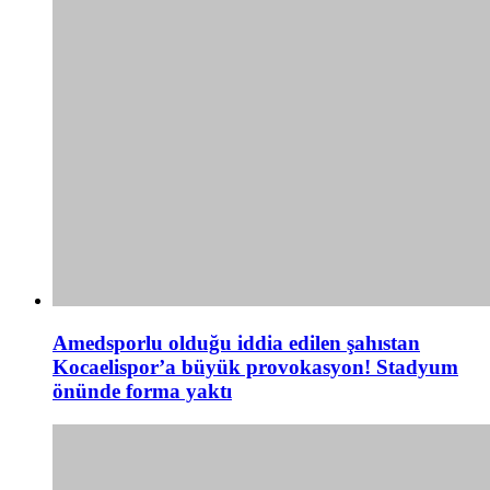
Amedsporlu olduğu iddia edilen şahıstan
Kocaelispor’a büyük provokasyon! Stadyum
önünde forma yaktı