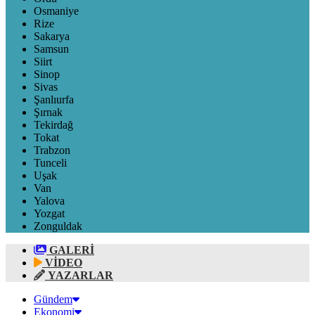
Osmaniye
Rize
Sakarya
Samsun
Siirt
Sinop
Sivas
Şanlıurfa
Şırnak
Tekirdağ
Tokat
Trabzon
Tunceli
Uşak
Van
Yalova
Yozgat
Zonguldak
GALERİ
VİDEO
YAZARLAR
Gündem
Ekonomi