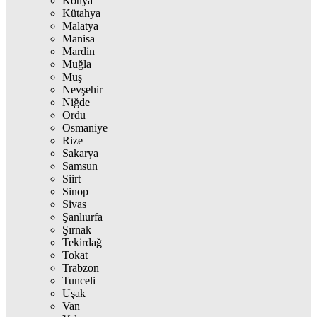
Konya
Kütahya
Malatya
Manisa
Mardin
Muğla
Muş
Nevşehir
Niğde
Ordu
Osmaniye
Rize
Sakarya
Samsun
Siirt
Sinop
Sivas
Şanlıurfa
Şırnak
Tekirdağ
Tokat
Trabzon
Tunceli
Uşak
Van