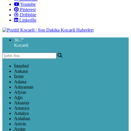
Youtube
Pinterest
Dribbble
LinkedIn
30.7
°
Kocaeli
İstanbul
Ankara
İzmir
Adana
Adıyaman
Afyon
Ağrı
Aksaray
Amasya
Antalya
Ardahan
Artvin
Aydın