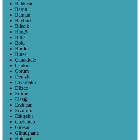
Balıkesir
Bartın
Batman
Bayburt
Bilecik
Bingöl
Bitlis
Bolu
Burdur
Bursa
Çanakkale
Çankırı
Çorum
Denizli
Diyarbakır
Düzce
Edirne
Elazığ
Erzincan
Erzurum
Eskişehir
Gaziantep
Giresun
Gümüşhane
Hakkari