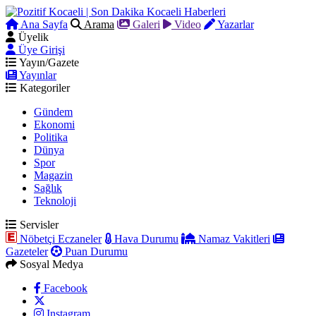
Ana Sayfa
Arama
Galeri
Video
Yazarlar
Üyelik
Üye Girişi
Yayın/Gazete
Yayınlar
Kategoriler
Gündem
Ekonomi
Politika
Dünya
Spor
Magazin
Sağlık
Teknoloji
Servisler
Nöbetçi Eczaneler
Hava Durumu
Namaz Vakitleri
Gazeteler
Puan Durumu
Sosyal Medya
Facebook
Instagram