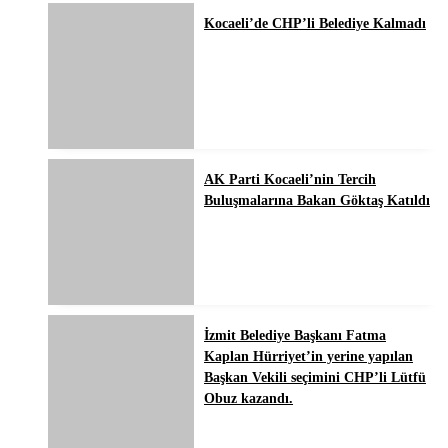
Kocaeli’de CHP’li Belediye Kalmadı
AK Parti Kocaeli’nin Tercih
Buluşmalarına Bakan Göktaş Katıldı
İzmit Belediye Başkanı Fatma
Kaplan Hürriyet’in yerine yapılan
Başkan Vekili seçimini CHP’li Lütfü
Obuz kazandı.