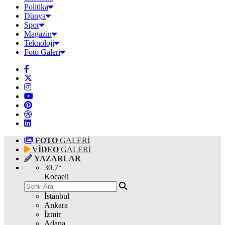
Politika
Dünya
Spor
Magazin
Teknoloji
Foto Galeri
FOTO
GALERİ
VİDEO
GALERİ
YAZARLAR
30.7
°
Kocaeli
İstanbul
Ankara
İzmir
Adana