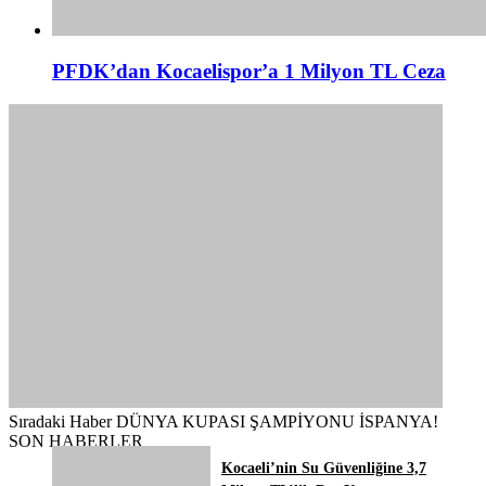
PFDK’dan Kocaelispor’a 1 Milyon TL Ceza
Sıradaki Haber
DÜNYA KUPASI ŞAMPİYONU İSPANYA!
SON HABERLER
Kocaeli’nin Su Güvenliğine 3,7