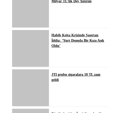
Milyar TL’lik Dev Yatırım
Habib Keita Krizinde Şaşırtan
İddia: ‘Yurt Dışında Bir Kıza Aşık
Oldu’
JTI grubu sigaralara 10 TL zam
geldi