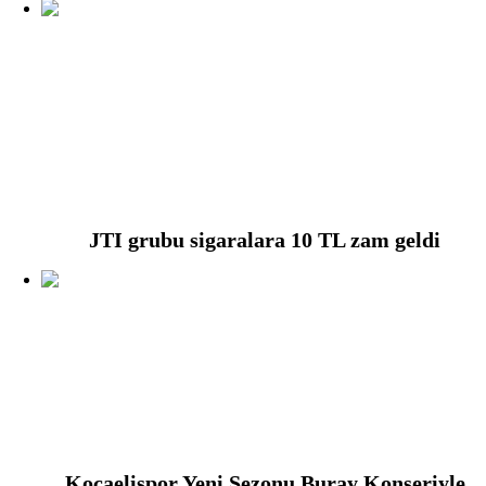
JTI grubu sigaralara 10 TL zam geldi
Kocaelispor Yeni Sezonu Buray Konseriyle