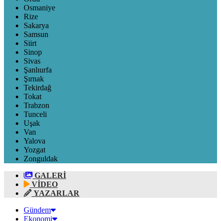
Osmaniye
Rize
Sakarya
Samsun
Siirt
Sinop
Sivas
Şanlıurfa
Şırnak
Tekirdağ
Tokat
Trabzon
Tunceli
Uşak
Van
Yalova
Yozgat
Zonguldak
GALERİ
VİDEO
YAZARLAR
Gündem
Ekonomi