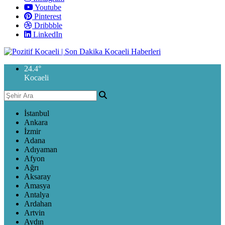
Youtube
Pinterest
Dribbble
LinkedIn
24.4
°
Kocaeli
İstanbul
Ankara
İzmir
Adana
Adıyaman
Afyon
Ağrı
Aksaray
Amasya
Antalya
Ardahan
Artvin
Aydın