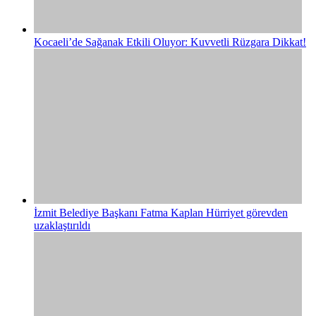
Kocaeli’de Sağanak Etkili Oluyor: Kuvvetli Rüzgara Dikkat!
İzmit Belediye Başkanı Fatma Kaplan Hürriyet görevden
uzaklaştırıldı