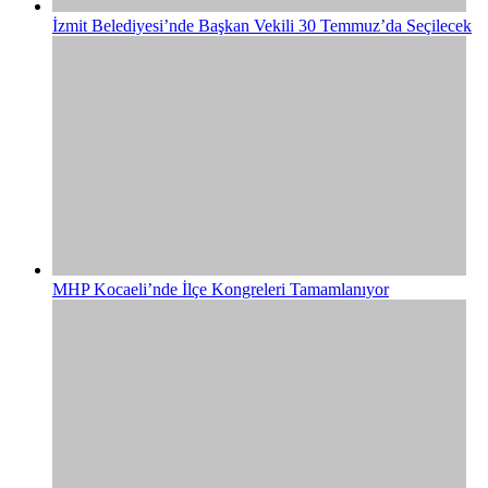
İzmit Belediyesi’nde Başkan Vekili 30 Temmuz’da Seçilecek
MHP Kocaeli’nde İlçe Kongreleri Tamamlanıyor