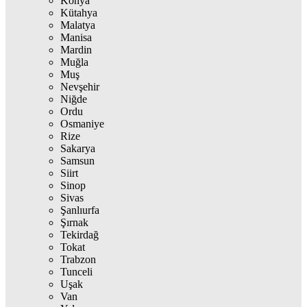
Konya
Kütahya
Malatya
Manisa
Mardin
Muğla
Muş
Nevşehir
Niğde
Ordu
Osmaniye
Rize
Sakarya
Samsun
Siirt
Sinop
Sivas
Şanlıurfa
Şırnak
Tekirdağ
Tokat
Trabzon
Tunceli
Uşak
Van