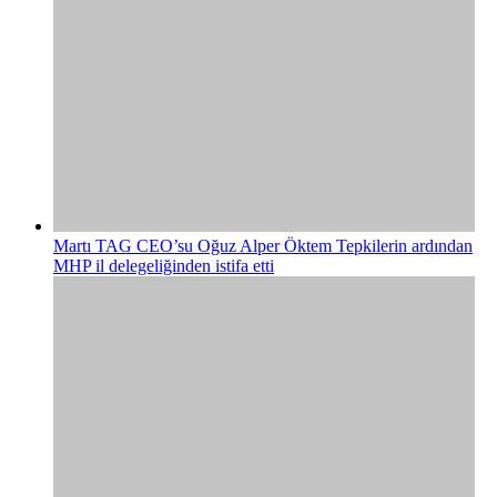
Martı TAG CEO’su Oğuz Alper Öktem Tepkilerin ardından
MHP il delegeliğinden istifa etti