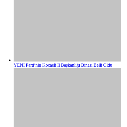
YENİ Parti’nin Kocaeli İl Başkanlığı Binası Belli Oldu