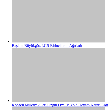
Başkan Büyükgöz LGS Birincilerini Ağırladı
Kocaeli Milletvekilleri Özgür Özel’le Yola Devam Kararı Aldı