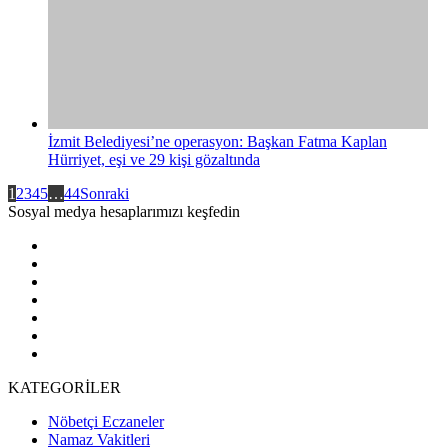
İzmit Belediyesi’ne operasyon: Başkan Fatma Kaplan
Hürriyet, eşi ve 29 kişi gözaltında
1
2
3
4
5
…
44
Sonraki
Sosyal medya hesaplarımızı keşfedin
KATEGORİLER
Nöbetçi Eczaneler
Namaz Vakitleri