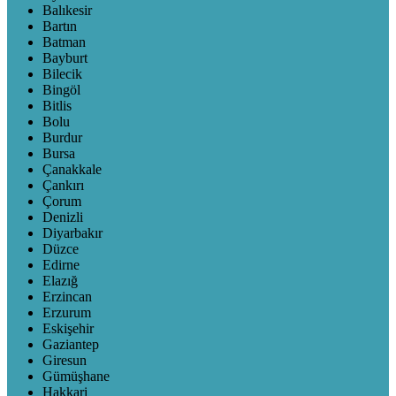
Balıkesir
Bartın
Batman
Bayburt
Bilecik
Bingöl
Bitlis
Bolu
Burdur
Bursa
Çanakkale
Çankırı
Çorum
Denizli
Diyarbakır
Düzce
Edirne
Elazığ
Erzincan
Erzurum
Eskişehir
Gaziantep
Giresun
Gümüşhane
Hakkari