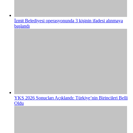
İzmit Belediyesi operasyonunda 3 kişinin ifadesi alınmaya
başlandı
YKS 2026 Sonuçları Açıklandı: Türkiye’nin Birincileri Belli
Oldu