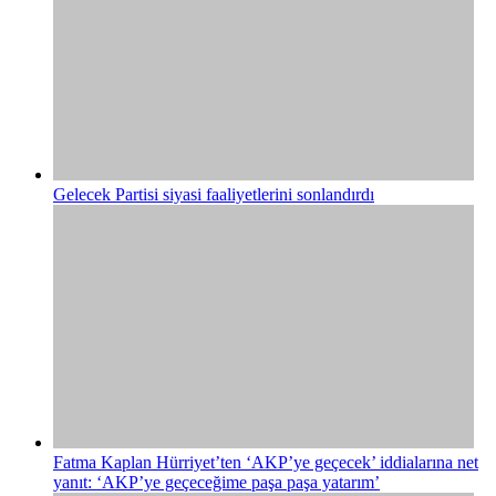
Gelecek Partisi siyasi faaliyetlerini sonlandırdı
Fatma Kaplan Hürriyet’ten ‘AKP’ye geçecek’ iddialarına net
yanıt: ‘AKP’ye geçeceğime paşa paşa yatarım’