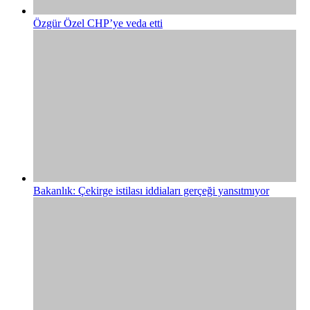
Özgür Özel CHP’ye veda etti
Bakanlık: Çekirge istilası iddiaları gerçeği yansıtmıyor