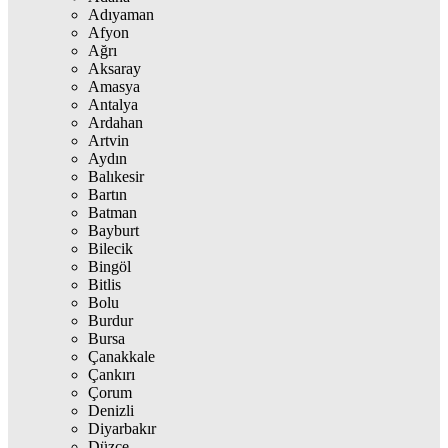
Adıyaman
Afyon
Ağrı
Aksaray
Amasya
Antalya
Ardahan
Artvin
Aydın
Balıkesir
Bartın
Batman
Bayburt
Bilecik
Bingöl
Bitlis
Bolu
Burdur
Bursa
Çanakkale
Çankırı
Çorum
Denizli
Diyarbakır
Düzce