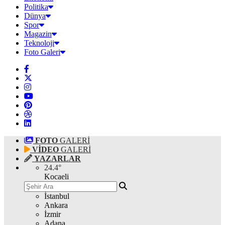
Politika
Dünya
Spor
Magazin
Teknoloji
Foto Galeri
FOTO
GALERİ
VİDEO
GALERİ
YAZARLAR
24.4
°
Kocaeli
İstanbul
Ankara
İzmir
Adana