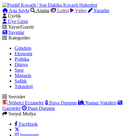
Ana Sayfa
Arama
Galeri
Video
Yazarlar
Üyelik
Üye Girişi
Yayın/Gazete
Yayınlar
Kategoriler
Gündem
Ekonomi
Politika
Dünya
Spor
Magazin
Sağlık
Teknoloji
Servisler
Nöbetçi Eczaneler
Hava Durumu
Namaz Vakitleri
Gazeteler
Puan Durumu
Sosyal Medya
Facebook
Instagram