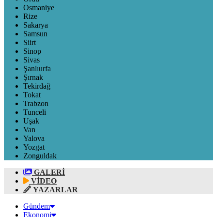
Osmaniye
Rize
Sakarya
Samsun
Siirt
Sinop
Sivas
Şanlıurfa
Şırnak
Tekirdağ
Tokat
Trabzon
Tunceli
Uşak
Van
Yalova
Yozgat
Zonguldak
GALERİ
VİDEO
YAZARLAR
Gündem
Ekonomi