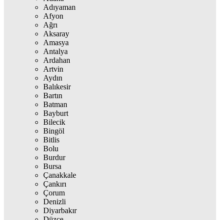
Adıyaman
Afyon
Ağrı
Aksaray
Amasya
Antalya
Ardahan
Artvin
Aydın
Balıkesir
Bartın
Batman
Bayburt
Bilecik
Bingöl
Bitlis
Bolu
Burdur
Bursa
Çanakkale
Çankırı
Çorum
Denizli
Diyarbakır
Düzce