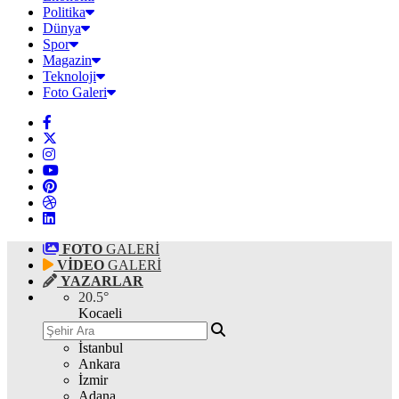
Politika
Dünya
Spor
Magazin
Teknoloji
Foto Galeri
FOTO
GALERİ
VİDEO
GALERİ
YAZARLAR
20.5
°
Kocaeli
İstanbul
Ankara
İzmir
Adana