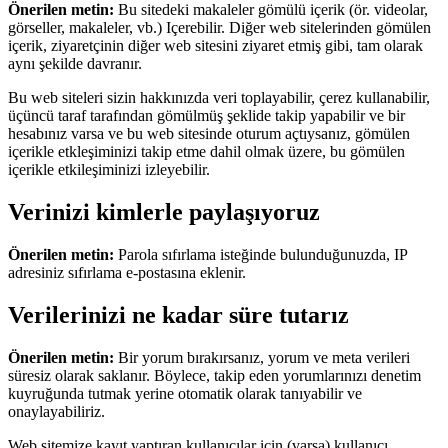
Önerilen metin:
Bu sitedeki makaleler gömülü içerik (ör. videolar,
görseller, makaleler, vb.) Içerebilir. Diğer web sitelerinden gömülen
içerik, ziyaretçinin diğer web sitesini ziyaret etmiş gibi, tam olarak
aynı şekilde davranır.
Bu web siteleri sizin hakkınızda veri toplayabilir, çerez kullanabilir,
üçüncü taraf tarafından gömülmüş şeklide takip yapabilir ve bir
hesabınız varsa ve bu web sitesinde oturum açtıysanız, gömülen
içerikle etkleşiminizi takip etme dahil olmak üzere, bu gömülen
içerikle etkileşiminizi izleyebilir.
Verinizi kimlerle paylaşıyoruz
Önerilen metin:
Parola sıfırlama isteğinde bulunduğunuzda, IP
adresiniz sıfırlama e-postasına eklenir.
Verilerinizi ne kadar süre tutarız
Önerilen metin:
Bir yorum bırakırsanız, yorum ve meta verileri
süresiz olarak saklanır. Böylece, takip eden yorumlarınızı denetim
kuyruğunda tutmak yerine otomatik olarak tanıyabilir ve
onaylayabiliriz.
Web sitemize kayıt yaptıran kullanıcılar için (varsa) kullanıcı