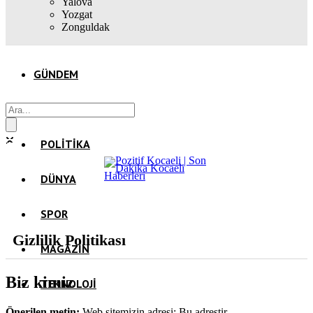
Yalova
Yozgat
Zonguldak
GÜNDEM
EKONOMI
POLITIKA
DÜNYA
SPOR
Gizlilik Politikası
MAGAZIN
Biz kimiz
TEKNOLOJI
Önerilen metin:
Web sitemizin adresi: Bu adrestir.