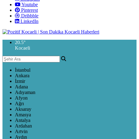
Youtube
Pinterest
Dribbble
LinkedIn
20.5
°
Kocaeli
İstanbul
Ankara
İzmir
Adana
Adıyaman
Afyon
Ağrı
Aksaray
Amasya
Antalya
Ardahan
Artvin
Aydın