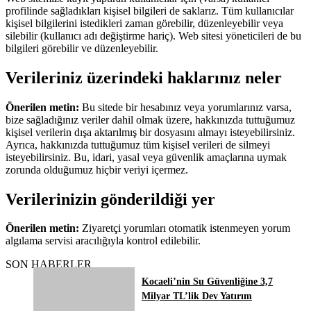
profilinde sağladıkları kişisel bilgileri de saklarız. Tüm kullanıcılar
kişisel bilgilerini istedikleri zaman görebilir, düzenleyebilir veya
silebilir (kullanıcı adı değiştirme hariç). Web sitesi yöneticileri de bu
bilgileri görebilir ve düzenleyebilir.
Verileriniz üzerindeki haklarınız neler
Önerilen metin:
Bu sitede bir hesabınız veya yorumlarınız varsa,
bize sağladığınız veriler dahil olmak üzere, hakkınızda tuttuğumuz
kişisel verilerin dışa aktarılmış bir dosyasını almayı isteyebilirsiniz.
Ayrıca, hakkınızda tuttuğumuz tüm kişisel verileri de silmeyi
isteyebilirsiniz. Bu, idari, yasal veya güvenlik amaçlarına uymak
zorunda olduğumuz hiçbir veriyi içermez.
Verilerinizin gönderildiği yer
Önerilen metin:
Ziyaretçi yorumları otomatik istenmeyen yorum
algılama servisi aracılığıyla kontrol edilebilir.
SON HABERLER
Kocaeli’nin Su Güvenliğine 3,7
Milyar TL’lik Dev Yatırım