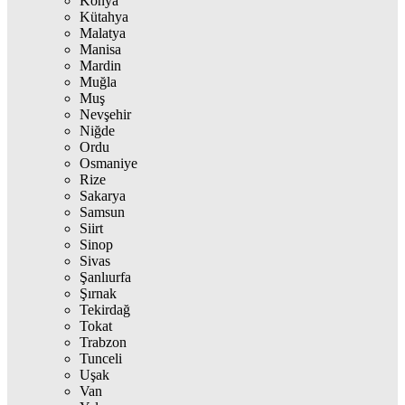
Konya
Kütahya
Malatya
Manisa
Mardin
Muğla
Muş
Nevşehir
Niğde
Ordu
Osmaniye
Rize
Sakarya
Samsun
Siirt
Sinop
Sivas
Şanlıurfa
Şırnak
Tekirdağ
Tokat
Trabzon
Tunceli
Uşak
Van