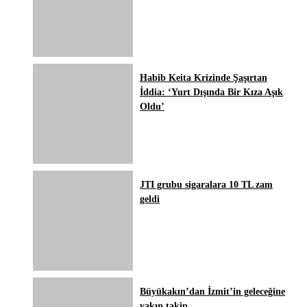
Habib Keita Krizinde Şaşırtan
İddia: ‘Yurt Dışında Bir Kıza Aşık
Oldu’
JTI grubu sigaralara 10 TL zam
geldi
Büyükakın’dan İzmit’in geleceğine
yakın takip