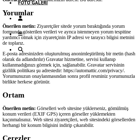
FOTO GALERI
Yorumlar
Önerilen metin:
Ziyaretçiler sitede yorum bıraktığında yorum
formunda gösterilen verileri ve ayrıca istenmeyen yorum tespitine
yardımcı olmak için ziyaretçinin IP adresi ve tarayıcı bilgisi metnini
de toplarız.
E-posta adresinizden oluşturulmuş anonimleştirilmiş bir metin (hash
olarak da adlandırılır) Gravatar hizmetine, servisi kullanıp
kullanmadığınızı görmek için, sağlanabilir. Gravatar servisinin
gizlilik politikası şu adrestedir: https://automattic.com/privacy/.
Yorumunuzun onaylanmasından sonra profil resminiz yorumunuzla
birlikte herkese görünür.
Ortam
Önerilen metin:
Görselleri web sitesine yüklerseniz, gömülmüş
konum verileri (EXIF GPS) içeren görseller yüklemekten
kaçınmalısınız. Web sitesi ziyaretçileri, web sitesindeki görsellerden
herhangi bir konum bilgisini indirip çıkarabilir.
Çerezler