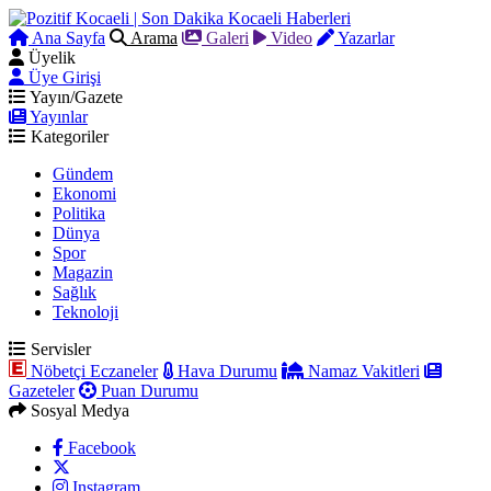
Ana Sayfa
Arama
Galeri
Video
Yazarlar
Üyelik
Üye Girişi
Yayın/Gazete
Yayınlar
Kategoriler
Gündem
Ekonomi
Politika
Dünya
Spor
Magazin
Sağlık
Teknoloji
Servisler
Nöbetçi Eczaneler
Hava Durumu
Namaz Vakitleri
Gazeteler
Puan Durumu
Sosyal Medya
Facebook
Instagram