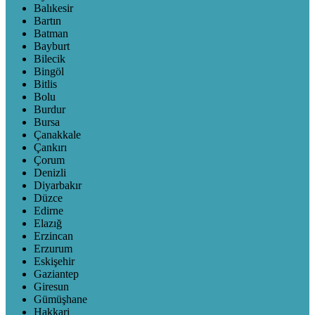
Balıkesir
Bartın
Batman
Bayburt
Bilecik
Bingöl
Bitlis
Bolu
Burdur
Bursa
Çanakkale
Çankırı
Çorum
Denizli
Diyarbakır
Düzce
Edirne
Elazığ
Erzincan
Erzurum
Eskişehir
Gaziantep
Giresun
Gümüşhane
Hakkari