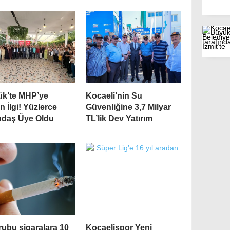
ük’te MHP’ye
Kocaeli’nin Su
 İlgi! Yüzlerce
Güvenliğine 3,7 Milyar
ndaş Üye Oldu
TL’lik Dev Yatırım
rubu sigaralara 10
Kocaelispor Yeni