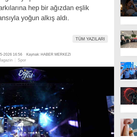
rkılarına hep bir ağızdan eşlik
nsıyla yoğun alkış aldı.
TÜM YAZILARI
05-2026 16:56
Kaynak: HABER MERKEZI
agazin
Spor