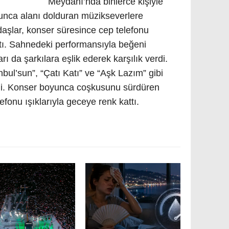
Meydanı’nda binlerce kişiyle
nca alanı dolduran müzikseverlere
daşlar, konser süresince cep telefonu
ttı. Sahnedeki performansıyla beğeni
ı da şarkılara eşlik ederek karşılık verdi.
bul’sun”, “Çatı Katı” ve “Aşk Lazım” gibi
irdi. Konser boyunca coşkusunu sürdüren
lefonu ışıklarıyla geceye renk kattı.