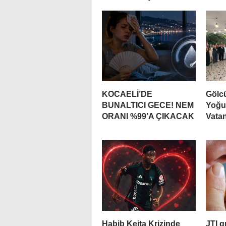
KOCAELİ’DE
Gölc
BUNALTICI GECE! NEM
Yoğun
ORANI %99’A ÇIKACAK
Vata
Habib Keita Krizinde
JTI g