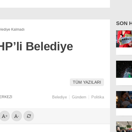
SON 
elediye Kalmadı
HP’li Belediye
TÜM YAZILARI
ERKEZI
Belediye
Gündem
Politika
+
-