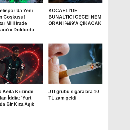
elispor’da Yeni
KOCAELİ’DE
n Coşkusu!
BUNALTICI GECE! NEM
tar Milli İrade
ORANI %99’A ÇIKACAK
anı’nı Doldurdu
 Keita Krizinde
JTI grubu sigaralara 10
tan İddia: ‘Yurt
TL zam geldi
da Bir Kıza Aşık
’