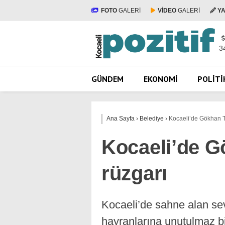
FOTO
GALERİ
VİDEO
GALERİ
Y
3
GÜNDEM
EKONOMI
POLITI
Ana Sayfa
›
Belediye
›
Kocaeli’de Gökhan 
Kocaeli’de 
rüzgarı
Kocaeli’de sahne alan se
hayranlarına unutulmaz bi