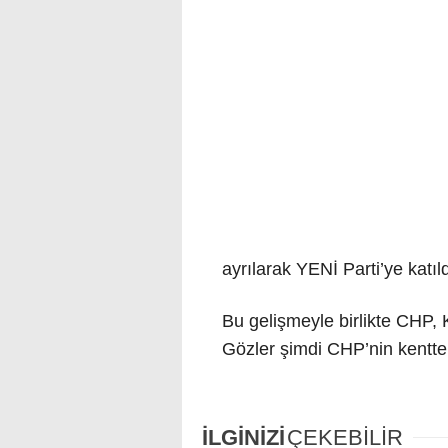
ayrılarak YENİ Parti’ye katıld
Bu gelişmeyle birlikte CHP, K
Gözler şimdi CHP’nin kentte i
İLGİNİZİ
ÇEKEBİLİR