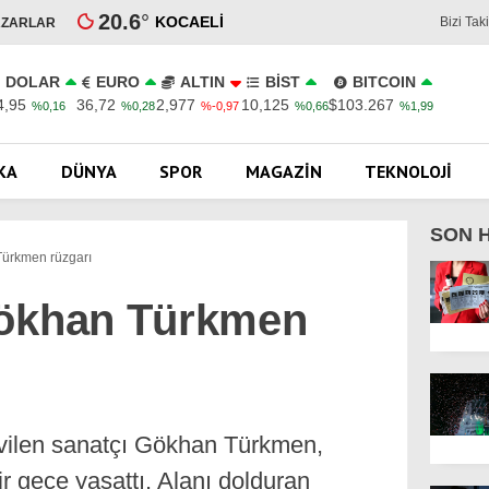
20.6
°
KOCAELI
Bizi Tak
AZARLAR
DOLAR
EURO
ALTIN
BİST
BITCOIN
4,95
36,72
2,977
10,125
$103.267
%0,16
%0,28
%-0,97
%0,66
%1,99
KA
DÜNYA
SPOR
MAGAZIN
TEKNOLOJI
SON 
Türkmen rüzgarı
Gökhan Türkmen
vilen sanatçı Gökhan Türkmen,
r gece yaşattı. Alanı dolduran