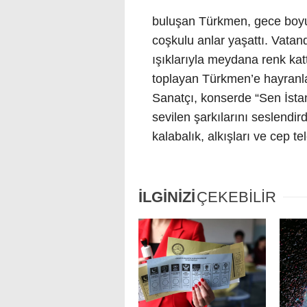
buluşan Türkmen, gece boyu
coşkulu anlar yaşattı. Vatan
ışıklarıyla meydana renk ka
toplayan Türkmen’e hayranlar
Sanatçı, konserde “Sen İstan
sevilen şarkılarını seslend
kalabalık, alkışları ve cep te
İLGİNİZİ
ÇEKEBİLİR