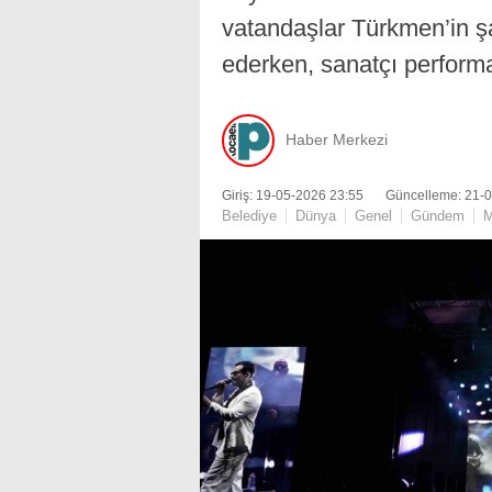
vatandaşlar Türkmen’in şa
ederken, sanatçı performa
Haber Merkezi
Giriş: 19-05-2026 23:55
Güncelleme: 21-
Belediye
Dünya
Genel
Gündem
M