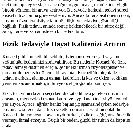
elektroterapi, egzersiz, sıcak-soğuk uygulamalar, manüel tedavi gibi
birçok yöntemi bir araya getiriyor. Bu sayede herkesin tedavi süreci
kişisel ihtiyaçlarına göre şekilleniyor. Ancak burada asıl önemli olan,
hastanın fizyoterapistiyle kurduğu ilişki ve tedaviye gösterdiği
bağlılık. Fizik tedavi, anında sonuç beklenebilecek bir süreç değil;
sabır, irade ve zaman isteyen bir tedavi türü.
Fizik Tedaviyle Hayat Kalitenizi Artırın
Kocaeli gibi hareketli bir şehirde, iş temposu ve sosyal yaşamın
yoğunluğu bedenimizi zorlayabiliyor. Bu nedenle Kocaeli’de fizik
tedavi almayı düşünenler için, şehirdeki uzman fizyoterapistler ve
donanımlı merkezler önemli bir avantaj. Kocaeli’de birçok fizik
tedavi merkezi, alanında uzman kadrolarıyla kas ve eklem sağlığını
yeniden kazandırmak için bireye özel programlar sunuyor.
Fizik tedavi merkezini seçerken dikkat edilmesi gereken unsurlar
arasında, merkezdeki uzman kadro ve uygulanan tedavi yöntemleri
yer alıyor. Ayrıca, ağrılar henüz başlangıç aşamasındayken tedaviye
başlamak, sürecin daha hızlı ve etkili olmasına yardımcı olabilir.
Kocaeli’nin temposuna ayak uydururken, fiziksel sağlığınıza öncelik
vermeyi ihmal etmeyin. Güçlü bir beden, güçlü bir ruhun da kapısını
aralar.