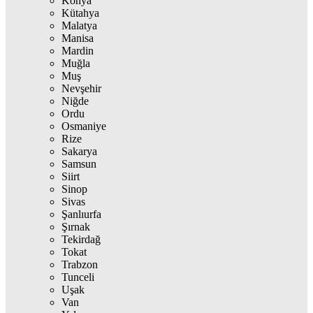
Konya
Kütahya
Malatya
Manisa
Mardin
Muğla
Muş
Nevşehir
Niğde
Ordu
Osmaniye
Rize
Sakarya
Samsun
Siirt
Sinop
Sivas
Şanlıurfa
Şırnak
Tekirdağ
Tokat
Trabzon
Tunceli
Uşak
Van