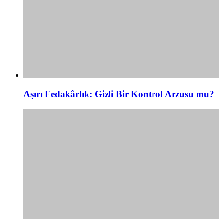
Aşırı Fedakârlık: Gizli Bir Kontrol Arzusu mu?