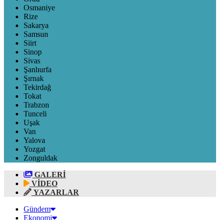
Osmaniye
Rize
Sakarya
Samsun
Siirt
Sinop
Sivas
Şanlıurfa
Şırnak
Tekirdağ
Tokat
Trabzon
Tunceli
Uşak
Van
Yalova
Yozgat
Zonguldak
GALERİ
VİDEO
YAZARLAR
Gündem
Ekonomi