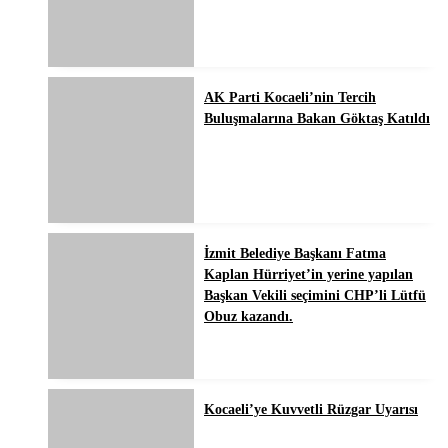
AK Parti Kocaeli’nin Tercih
Buluşmalarına Bakan Göktaş Katıldı
İzmit Belediye Başkanı Fatma
Kaplan Hürriyet’in yerine yapılan
Başkan Vekili seçimini CHP’li Lütfü
Obuz kazandı.
Kocaeli’ye Kuvvetli Rüzgar Uyarısı