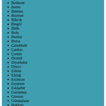
Balıkesir
Bartın
Batman
Bayburt
Bilecik
Bingöl
Bitlis
Bolu
Burdur
Bursa
Çanakkale
Çankırı
Çorum
Denizli
Diyarbakır
Düzce
Edirne
Elazığ
Erzincan
Erzurum
Eskişehir
Gaziantep
Giresun
Gümüşhane
Hakkari