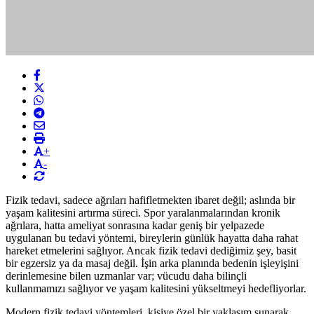
+
-
Fizik tedavi, sadece ağrıları hafifletmekten ibaret değil; aslında bir
yaşam kalitesini artırma süreci. Spor yaralanmalarından kronik
ağrılara, hatta ameliyat sonrasına kadar geniş bir yelpazede
uygulanan bu tedavi yöntemi, bireylerin günlük hayatta daha rahat
hareket etmelerini sağlıyor. Ancak fizik tedavi dediğimiz şey, basit
bir egzersiz ya da masaj değil. İşin arka planında bedenin işleyişini
derinlemesine bilen uzmanlar var; vücudu daha bilinçli
kullanmamızı sağlıyor ve yaşam kalitesini yükseltmeyi hedefliyorlar.
Modern fizik tedavi yöntemleri, kişiye özel bir yaklaşım sunarak