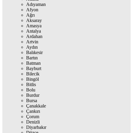
Adıyaman
Afyon
Ağrı
Aksaray
Amasya
Antalya
Ardahan
Artvin
Aydın
Balıkesir
Bartın
Batman
Bayburt
Bilecik
Bingöl
Bitlis
Bolu
Burdur
Bursa
Çanakkale
Çankırı
Çorum
Denizli
Diyarbakır
Düzce