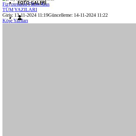
FOTO GALERI
Fizyoterapist Fikret Aras
TÜM YAZILARI
Giriş: 13-11-2024 11:19
Güncelleme: 14-11-2024 11:22
Köşe Yazıları