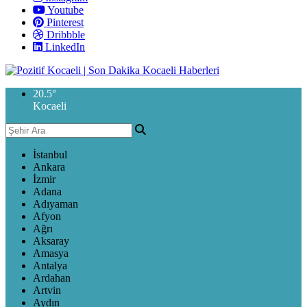
Youtube
Pinterest
Dribbble
LinkedIn
20.5
°
Kocaeli
İstanbul
Ankara
İzmir
Adana
Adıyaman
Afyon
Ağrı
Aksaray
Amasya
Antalya
Ardahan
Artvin
Aydın