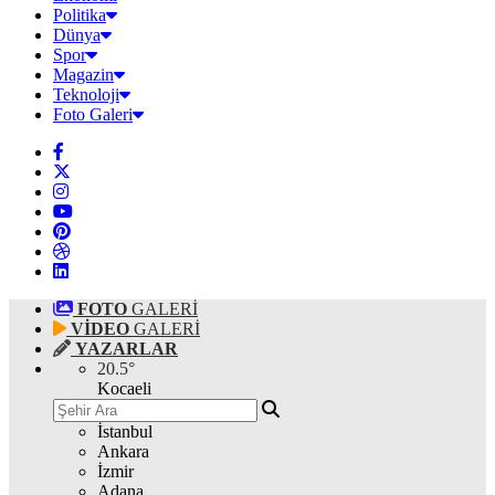
Politika
Dünya
Spor
Magazin
Teknoloji
Foto Galeri
FOTO
GALERİ
VİDEO
GALERİ
YAZARLAR
20.5
°
Kocaeli
İstanbul
Ankara
İzmir
Adana