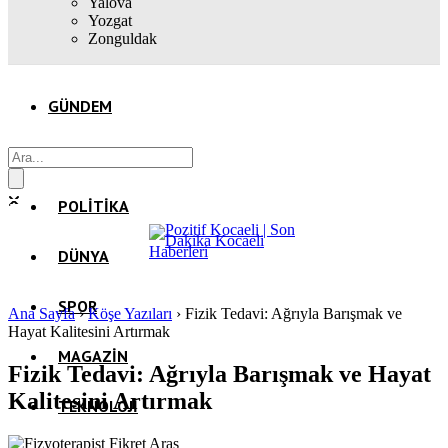
Yalova
Yozgat
Zonguldak
GÜNDEM
EKONOMI
POLITIKA
DÜNYA
SPOR
Ana Sayfa
›
Köşe Yazıları
›
Fizik Tedavi: Ağrıyla Barışmak ve
Hayat Kalitesini Artırmak
MAGAZIN
Fizik Tedavi: Ağrıyla Barışmak ve Hayat
Kalitesini Artırmak
TEKNOLOJI