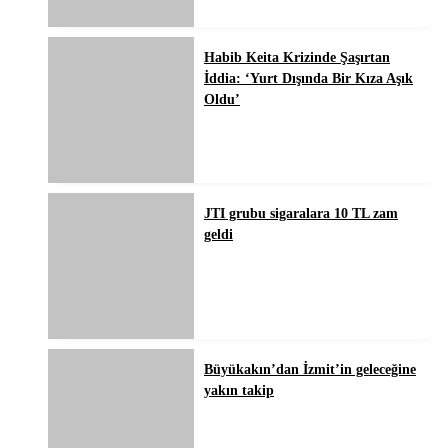
Habib Keita Krizinde Şaşırtan
İddia: ‘Yurt Dışında Bir Kıza Aşık
Oldu’
JTI grubu sigaralara 10 TL zam
geldi
Büyükakın’dan İzmit’in geleceğine
yakın takip