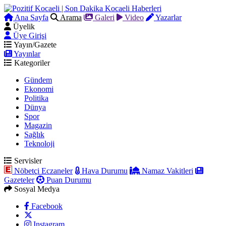
Ana Sayfa
Arama
Galeri
Video
Yazarlar
Üyelik
Üye Girişi
Yayın/Gazete
Yayınlar
Kategoriler
Gündem
Ekonomi
Politika
Dünya
Spor
Magazin
Sağlık
Teknoloji
Servisler
Nöbetçi Eczaneler
Hava Durumu
Namaz Vakitleri
Gazeteler
Puan Durumu
Sosyal Medya
Facebook
Instagram