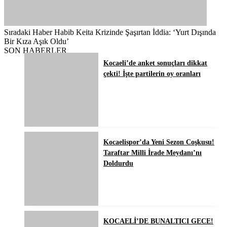
Sıradaki Haber
Habib Keita Krizinde Şaşırtan İddia: ‘Yurt Dışında
Bir Kıza Aşık Oldu’
SON HABERLER
Kocaeli’de anket sonuçları dikkat
çekti! İşte partilerin oy oranları
Kocaelispor’da Yeni Sezon Coşkusu!
Taraftar Milli İrade Meydanı’nı
Doldurdu
KOCAELİ’DE BUNALTICI GECE!