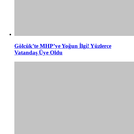
Gölcük’te MHP’ye Yoğun İlgi! Yüzlerce
Vatandaş Üye Oldu