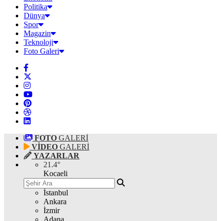
Politika
Dünya
Spor
Magazin
Teknoloji
Foto Galeri
FOTO
GALERİ
VİDEO
GALERİ
YAZARLAR
21.4
°
Kocaeli
İstanbul
Ankara
İzmir
Adana