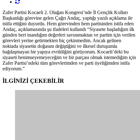
Zafer Partisi Kocaeli 2. Olağan Kongresi’nde İl Gençlik Kolları
Başkanlığı görevine gelen Çağrı Andaç, yaptığı yazılı açıklama ile
istifa ettiğini duyurdu. Hem görevinden hem partisinden istifa eden
Andaç, açıklamasında şu ifadeleri kullandı “Siyasete başladığım ilk
günden beri inandığım değerleri savunmaktan ve partim için verilen
görevleri yerine getirmekten hiç çekinmedim. Ancak gelinen
noktada siyasetin doğasını değiştiğini ve ilkesel duruşumla
bağdaşmayan bir yapıya evrildiğini görüyorum. Kocaeli’deki bu
siyaseti benimseyemeyeceğim ve bir parçası olmak istemediğim için
Zafer Partisi’ndeki tüm görevlerimden ve parti üyeliğimden istifa
ediyorum.”
İLGİNİZİ
ÇEKEBİLİR