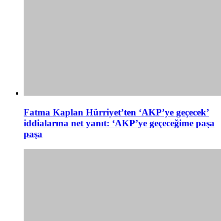
Fatma Kaplan Hürriyet’ten ‘AKP’ye geçecek’
iddialarına net yanıt: ‘AKP’ye geçeceğime paşa
paşa