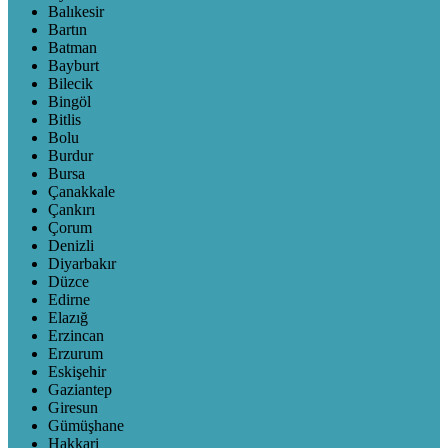
Balıkesir
Bartın
Batman
Bayburt
Bilecik
Bingöl
Bitlis
Bolu
Burdur
Bursa
Çanakkale
Çankırı
Çorum
Denizli
Diyarbakır
Düzce
Edirne
Elazığ
Erzincan
Erzurum
Eskişehir
Gaziantep
Giresun
Gümüşhane
Hakkari