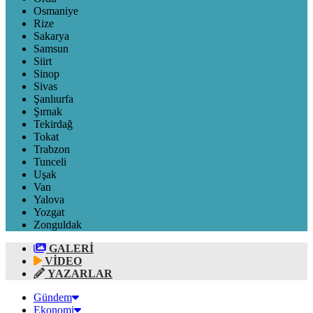
Osmaniye
Rize
Sakarya
Samsun
Siirt
Sinop
Sivas
Şanlıurfa
Şırnak
Tekirdağ
Tokat
Trabzon
Tunceli
Uşak
Van
Yalova
Yozgat
Zonguldak
GALERİ
VİDEO
YAZARLAR
Gündem
Ekonomi