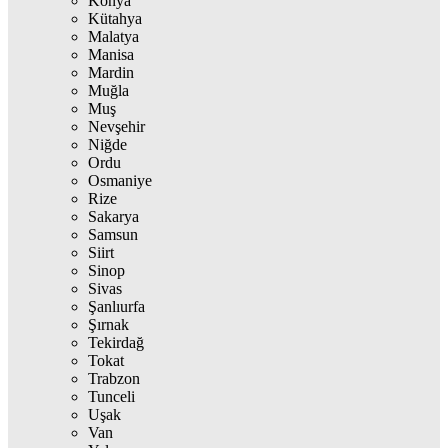
Konya
Kütahya
Malatya
Manisa
Mardin
Muğla
Muş
Nevşehir
Niğde
Ordu
Osmaniye
Rize
Sakarya
Samsun
Siirt
Sinop
Sivas
Şanlıurfa
Şırnak
Tekirdağ
Tokat
Trabzon
Tunceli
Uşak
Van