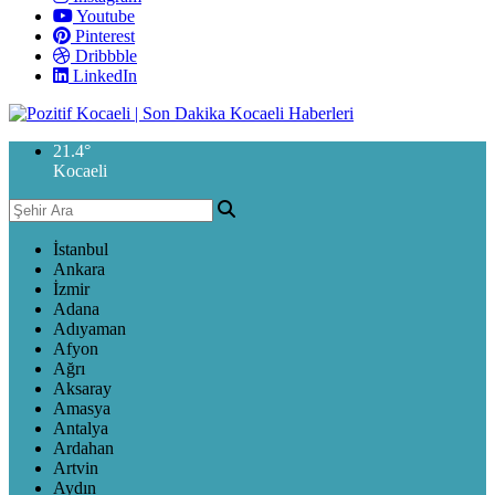
Youtube
Pinterest
Dribbble
LinkedIn
21.4
°
Kocaeli
İstanbul
Ankara
İzmir
Adana
Adıyaman
Afyon
Ağrı
Aksaray
Amasya
Antalya
Ardahan
Artvin
Aydın