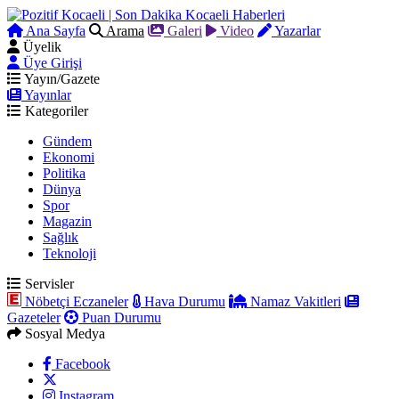
Ana Sayfa
Arama
Galeri
Video
Yazarlar
Üyelik
Üye Girişi
Yayın/Gazete
Yayınlar
Kategoriler
Gündem
Ekonomi
Politika
Dünya
Spor
Magazin
Sağlık
Teknoloji
Servisler
Nöbetçi Eczaneler
Hava Durumu
Namaz Vakitleri
Gazeteler
Puan Durumu
Sosyal Medya
Facebook
Instagram