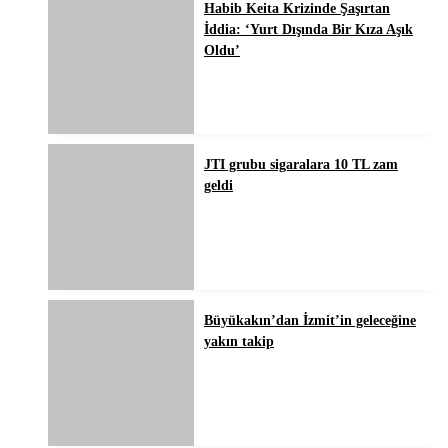
Habib Keita Krizinde Şaşırtan
İddia: ‘Yurt Dışında Bir Kıza Aşık
Oldu’
JTI grubu sigaralara 10 TL zam
geldi
Büyükakın’dan İzmit’in geleceğine
yakın takip