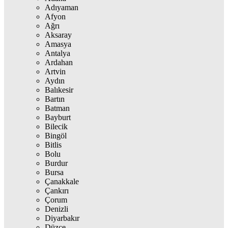
Adıyaman
Afyon
Ağrı
Aksaray
Amasya
Antalya
Ardahan
Artvin
Aydın
Balıkesir
Bartın
Batman
Bayburt
Bilecik
Bingöl
Bitlis
Bolu
Burdur
Bursa
Çanakkale
Çankırı
Çorum
Denizli
Diyarbakır
Düzce