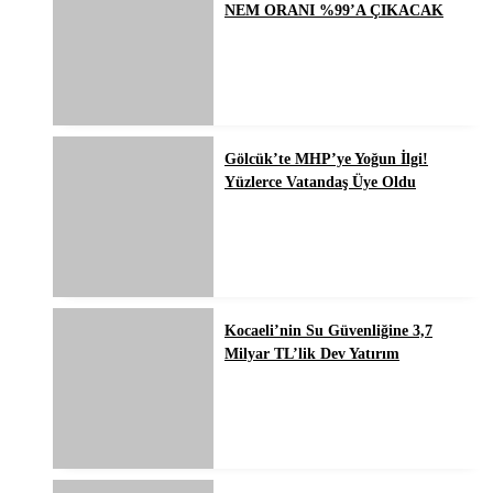
NEM ORANI %99’A ÇIKACAK
Gölcük’te MHP’ye Yoğun İlgi!
Yüzlerce Vatandaş Üye Oldu
Kocaeli’nin Su Güvenliğine 3,7
Milyar TL’lik Dev Yatırım