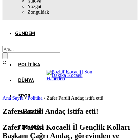
Yalova
Yozgat
Zonguldak
GÜNDEM
EKONOMI
POLITIKA
DÜNYA
SPOR
Ana Sayfa
›
Politika
›
Zafer Partili Andaç istifa etti!
Zafer Partili Andaç istifa etti!
MAGAZIN
Zafer Partisi Kocaeli İl Gençlik Kolları
TEKNOLOJI
Başkanı Çağrı Andaç, görevinden ve