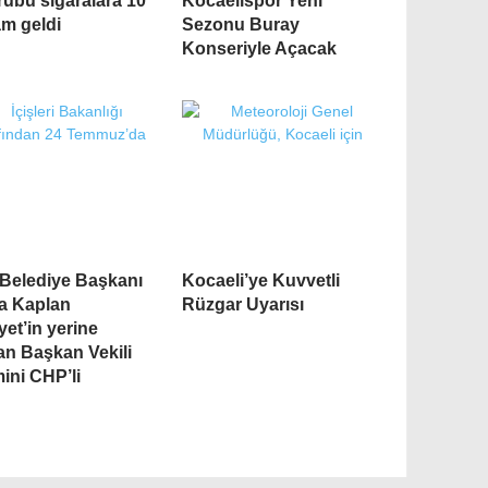
rubu sigaralara 10
Kocaelispor Yeni
am geldi
Sezonu Buray
Konseriyle Açacak
 Belediye Başkanı
Kocaeli’ye Kuvvetli
a Kaplan
Rüzgar Uyarısı
yet’in yerine
an Başkan Vekili
ini CHP’li