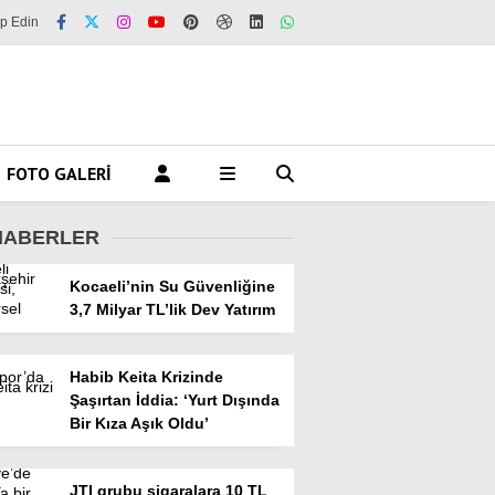
ip Edin
FOTO GALERI
HABERLER
Kocaeli’nin Su Güvenliğine
3,7 Milyar TL’lik Dev Yatırım
Habib Keita Krizinde
Şaşırtan İddia: ‘Yurt Dışında
Bir Kıza Aşık Oldu’
JTI grubu sigaralara 10 TL