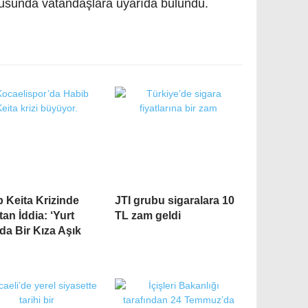
onusunda vatandaşlara uyarıda bulundu.
 Keita Krizinde
JTI grubu sigaralara 10
tan İddia: ‘Yurt
TL zam geldi
da Bir Kıza Aşık
’