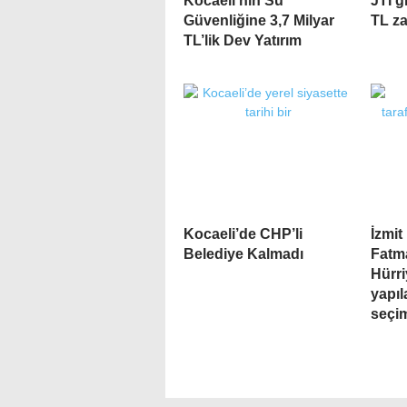
Kocaeli’nin Su
JTI g
Güvenliğine 3,7 Milyar
TL z
TL’lik Dev Yatırım
Kocaeli’de CHP’li
İzmit
Belediye Kalmadı
Fatm
Hürri
yapıl
seçim