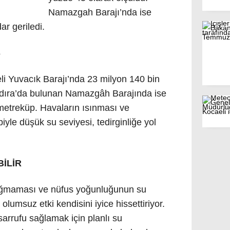
Namazgah Barajı’nda ise
ar geriledi.
Ş
li Yuvacık Barajı’nda 23 milyon 140 bin
dıra’da bulunan Namazgâh Barajında ise
 metreküp. Havaların ısınması ve
e düşük su seviyesi, tedirginliğe yol
BİLİR
ağmaması ve nüfus yoğunluğunun su
olumsuz etki kendisini iyice hissettiriyor.
arrufu sağlamak için planlı su