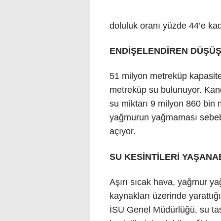
doluluk oranı yüzde 44’e kad
ENDİŞELENDİREN DÜŞÜ
51 milyon metreküp kapasite
metreküp su bulunuyor. Kan
su miktarı 9 milyon 860 bin
yağmurun yağmaması sebebiyl
açıyor.
SU KESİNTİLERİ YAŞANA
Aşırı sıcak hava, yağmur y
kaynakları üzerinde yarattığı 
İSU Genel Müdürlüğü, su tas