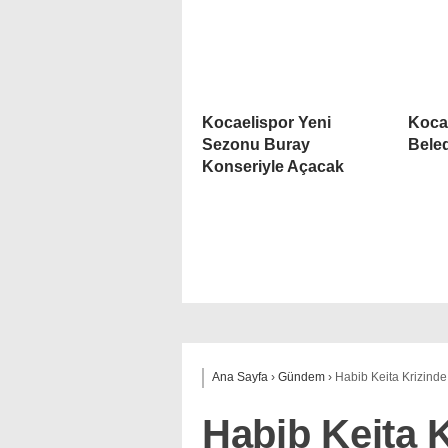
Kocaelispor Yeni
Kocae
Sezonu Buray
Bele
Konseriyle Açacak
Ana Sayfa
›
Gündem
›
Habib Keita Krizinde 
Habib Keita K