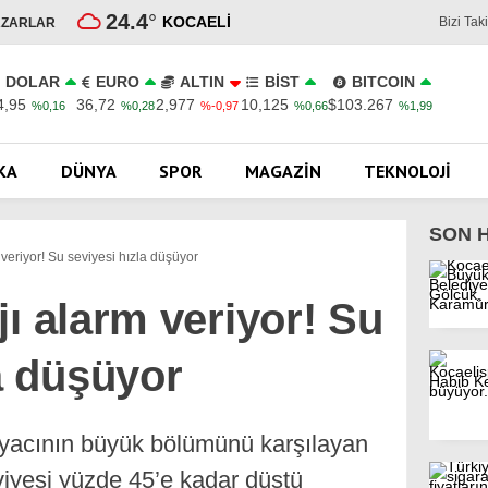
24.4
°
KOCAELI
Bizi Tak
AZARLAR
DOLAR
EURO
ALTIN
BİST
BITCOIN
4,95
36,72
2,977
10,125
$103.267
%0,16
%0,28
%-0,97
%0,66
%1,99
KA
DÜNYA
SPOR
MAGAZIN
TEKNOLOJI
SON 
veriyor! Su seviyesi hızla düşüyor
ı alarm veriyor! Su
a düşüyor
tiyacının büyük bölümünü karşılayan
viyesi yüzde 45’e kadar düştü