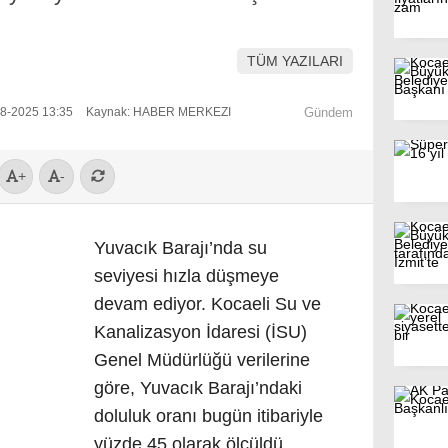
TÜM YAZILARI
08-2025 13:35
Kaynak: HABER MERKEZI
Gündem
+
-
Yuvacık Barajı’nda su
seviyesi hızla düşmeye
devam ediyor. Kocaeli Su ve
Kanalizasyon İdaresi (İSU)
Genel Müdürlüğü verilerine
göre, Yuvacık Barajı’ndaki
doluluk oranı bugün itibariyle
yüzde 45 olarak ölçüldü.