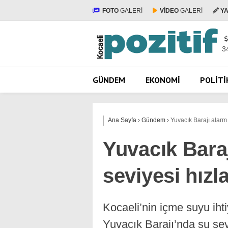
FOTO
GALERİ
VİDEO
GALERİ
Y
3
GÜNDEM
EKONOMI
POLITI
Ana Sayfa
›
Gündem
›
Yuvacık Barajı alarm 
Yuvacık Baraj
seviyesi hızl
Kocaeli’nin içme suyu ih
Yuvacık Barajı’nda su se