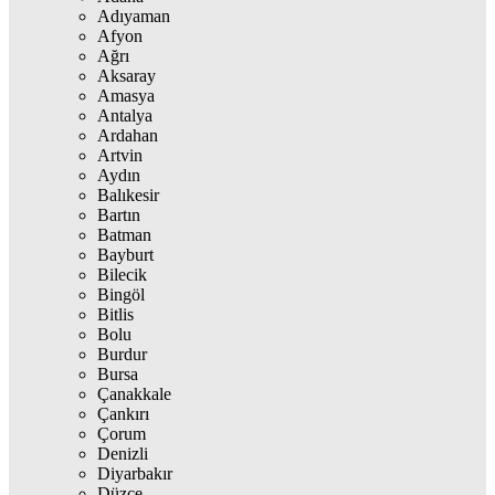
Adıyaman
Afyon
Ağrı
Aksaray
Amasya
Antalya
Ardahan
Artvin
Aydın
Balıkesir
Bartın
Batman
Bayburt
Bilecik
Bingöl
Bitlis
Bolu
Burdur
Bursa
Çanakkale
Çankırı
Çorum
Denizli
Diyarbakır
Düzce