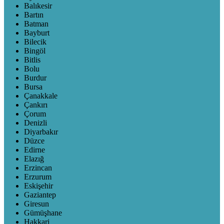
Balıkesir
Bartın
Batman
Bayburt
Bilecik
Bingöl
Bitlis
Bolu
Burdur
Bursa
Çanakkale
Çankırı
Çorum
Denizli
Diyarbakır
Düzce
Edirne
Elazığ
Erzincan
Erzurum
Eskişehir
Gaziantep
Giresun
Gümüşhane
Hakkari