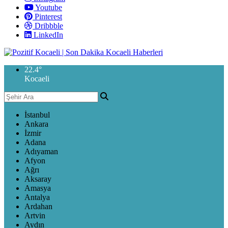
Youtube
Pinterest
Dribbble
LinkedIn
22.4
°
Kocaeli
İstanbul
Ankara
İzmir
Adana
Adıyaman
Afyon
Ağrı
Aksaray
Amasya
Antalya
Ardahan
Artvin
Aydın