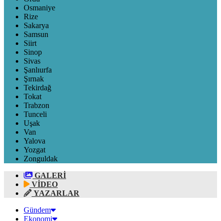
Osmaniye
Rize
Sakarya
Samsun
Siirt
Sinop
Sivas
Şanlıurfa
Şırnak
Tekirdağ
Tokat
Trabzon
Tunceli
Uşak
Van
Yalova
Yozgat
Zonguldak
GALERİ
VİDEO
YAZARLAR
Gündem
Ekonomi