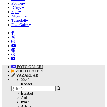
Politika
Dünya
Spor
Magazin
Teknoloji
Foto Galeri
FOTO
GALERİ
VİDEO
GALERİ
YAZARLAR
22.4
°
Kocaeli
İstanbul
Ankara
İzmir
Adana