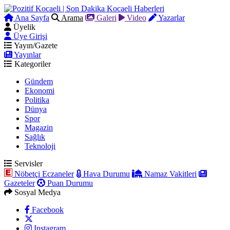
Ana Sayfa
Arama
Galeri
Video
Yazarlar
Üyelik
Üye Girişi
Yayın/Gazete
Yayınlar
Kategoriler
Gündem
Ekonomi
Politika
Dünya
Spor
Magazin
Sağlık
Teknoloji
Servisler
Nöbetçi Eczaneler
Hava Durumu
Namaz Vakitleri
Gazeteler
Puan Durumu
Sosyal Medya
Facebook
Instagram