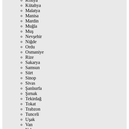
Konya
Kütahya
Malatya
Manisa
Mardin
Muğla
Muş
Nevşehir
Niğde
Ordu
Osmaniye
Rize
Sakarya
Samsun
Siirt
Sinop
Sivas
Şanlıurfa
Şırnak
Tekirdağ
Tokat
Trabzon
Tunceli
Uşak
Van