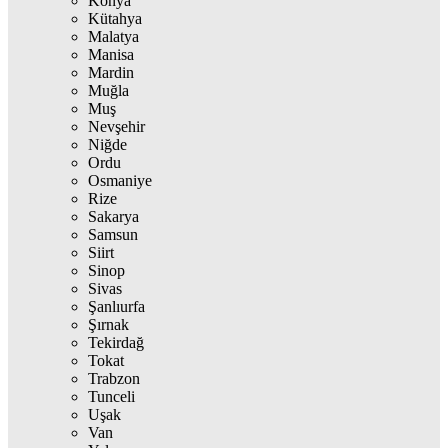
Konya
Kütahya
Malatya
Manisa
Mardin
Muğla
Muş
Nevşehir
Niğde
Ordu
Osmaniye
Rize
Sakarya
Samsun
Siirt
Sinop
Sivas
Şanlıurfa
Şırnak
Tekirdağ
Tokat
Trabzon
Tunceli
Uşak
Van