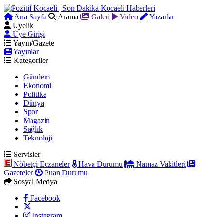
Ana Sayfa
Arama
Galeri
Video
Yazarlar
Üyelik
Üye Girişi
Yayın/Gazete
Yayınlar
Kategoriler
Gündem
Ekonomi
Politika
Dünya
Spor
Magazin
Sağlık
Teknoloji
Servisler
Nöbetçi Eczaneler
Hava Durumu
Namaz Vakitleri
Gazeteler
Puan Durumu
Sosyal Medya
Facebook
Instagram