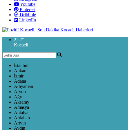
Youtube
Pinterest
Dribbble
LinkedIn
22.7
°
Kocaeli
İstanbul
Ankara
İzmir
Adana
Adıyaman
Afyon
Ağrı
Aksaray
Amasya
Antalya
Ardahan
Artvin
Aydın