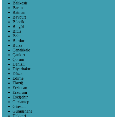
Balıkesir
Bartın
Batman
Bayburt
Bilecik
Bingöl
Bitlis
Bolu
Burdur
Bursa
Çanakkale
Çankırı
Çorum
Denizli
Diyarbakır
Düzce
Edirne
Elazığ
Erzincan
Erzurum
Eskişehir
Gaziantep
Giresun
Gümüşhane
Hakkari