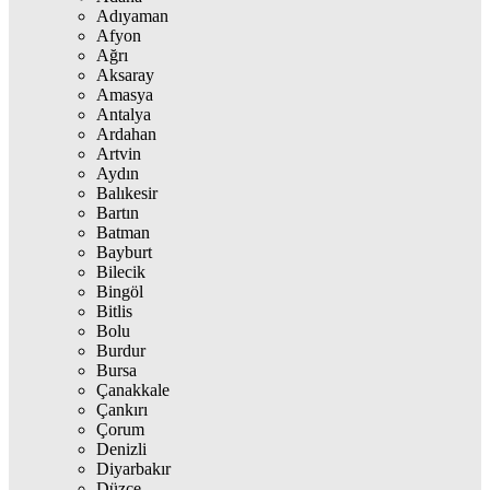
Adıyaman
Afyon
Ağrı
Aksaray
Amasya
Antalya
Ardahan
Artvin
Aydın
Balıkesir
Bartın
Batman
Bayburt
Bilecik
Bingöl
Bitlis
Bolu
Burdur
Bursa
Çanakkale
Çankırı
Çorum
Denizli
Diyarbakır
Düzce