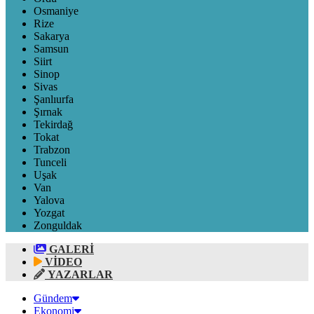
Osmaniye
Rize
Sakarya
Samsun
Siirt
Sinop
Sivas
Şanlıurfa
Şırnak
Tekirdağ
Tokat
Trabzon
Tunceli
Uşak
Van
Yalova
Yozgat
Zonguldak
GALERİ
VİDEO
YAZARLAR
Gündem
Ekonomi