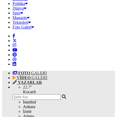
Politika
Dünya
Spor
Magazin
Teknoloji
Foto Galeri
FOTO
GALERİ
VİDEO
GALERİ
YAZARLAR
22.7
°
Kocaeli
İstanbul
Ankara
İzmir
Adana