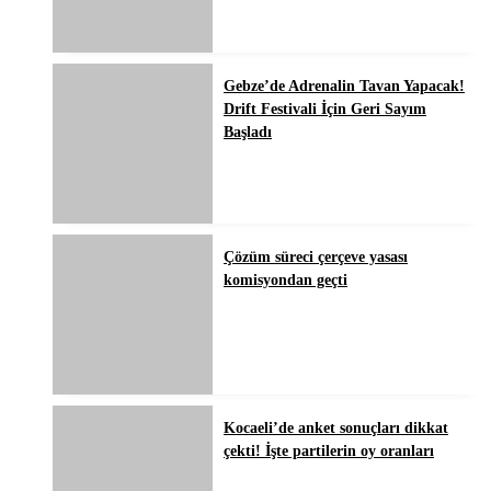
Gebze’de Adrenalin Tavan Yapacak!
Drift Festivali İçin Geri Sayım
Başladı
Çözüm süreci çerçeve yasası
komisyondan geçti
Kocaeli’de anket sonuçları dikkat
çekti! İşte partilerin oy oranları