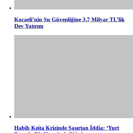
Kocaeli’nin Su Güvenliğine 3,7 Milyar TL’lik
Dev Yatırım
Habib Keita Krizinde Şaşırtan İddia: ‘Yurt