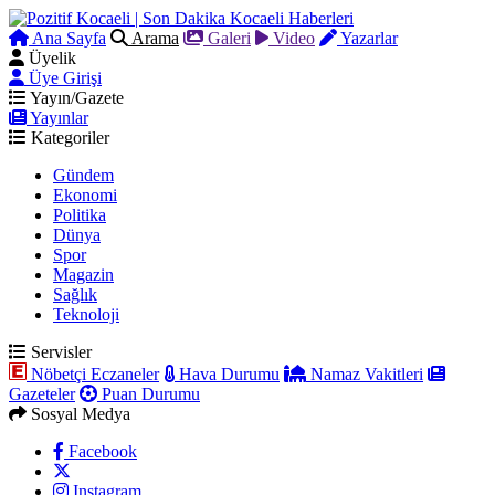
Ana Sayfa
Arama
Galeri
Video
Yazarlar
Üyelik
Üye Girişi
Yayın/Gazete
Yayınlar
Kategoriler
Gündem
Ekonomi
Politika
Dünya
Spor
Magazin
Sağlık
Teknoloji
Servisler
Nöbetçi Eczaneler
Hava Durumu
Namaz Vakitleri
Gazeteler
Puan Durumu
Sosyal Medya
Facebook
Instagram