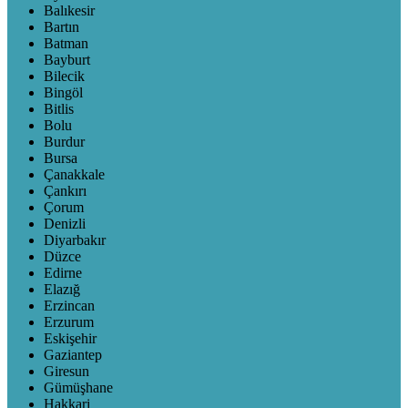
Balıkesir
Bartın
Batman
Bayburt
Bilecik
Bingöl
Bitlis
Bolu
Burdur
Bursa
Çanakkale
Çankırı
Çorum
Denizli
Diyarbakır
Düzce
Edirne
Elazığ
Erzincan
Erzurum
Eskişehir
Gaziantep
Giresun
Gümüşhane
Hakkari