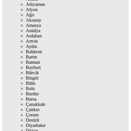
Adıyaman
Afyon
Ağrı
Aksaray
Amasya
Antalya
Ardahan
Artvin
Aydın
Balıkesir
Bartın
Batman
Bayburt
Bilecik
Bingöl
Bitlis
Bolu
Burdur
Bursa
Çanakkale
Çankırı
Çorum
Denizli
Diyarbakır
Düzce