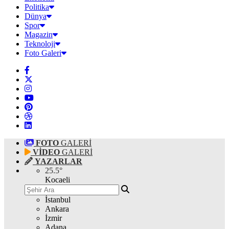
Politika
Dünya
Spor
Magazin
Teknoloji
Foto Galeri
FOTO
GALERİ
VİDEO
GALERİ
YAZARLAR
25.5
°
Kocaeli
İstanbul
Ankara
İzmir
Adana