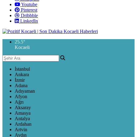
Youtube
Pinterest
Dribbble
LinkedIn
25.5
°
Kocaeli
İstanbul
Ankara
İzmir
Adana
Adıyaman
Afyon
Ağrı
Aksaray
Amasya
Antalya
Ardahan
Artvin
Aydın