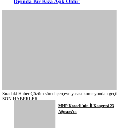
Dışında Bir Kıza Aşık Oldu’
Sıradaki Haber
Çözüm süreci çerçeve yasası komisyondan geçti
SON HABERLER
MHP Kocaeli’nin İl Kongresi 23
Ağustos’ta