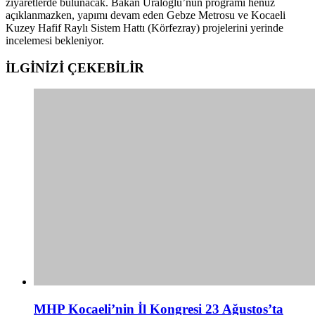
ziyaretlerde bulunacak. Bakan Uraloğlu’nun programı henüz
açıklanmazken, yapımı devam eden Gebze Metrosu ve Kocaeli
Kuzey Hafif Raylı Sistem Hattı (Körfezray) projelerini yerinde
incelemesi bekleniyor.
İLGİNİZİ
ÇEKEBİLİR
MHP Kocaeli’nin İl Kongresi 23 Ağustos’ta