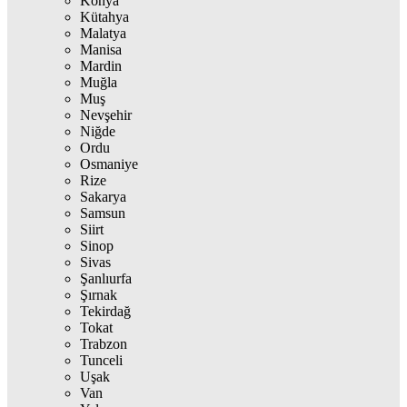
Konya
Kütahya
Malatya
Manisa
Mardin
Muğla
Muş
Nevşehir
Niğde
Ordu
Osmaniye
Rize
Sakarya
Samsun
Siirt
Sinop
Sivas
Şanlıurfa
Şırnak
Tekirdağ
Tokat
Trabzon
Tunceli
Uşak
Van