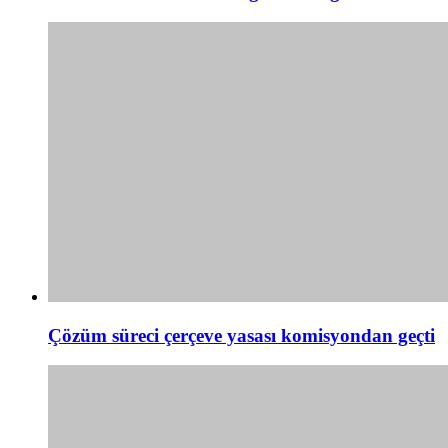
Çözüm süreci çerçeve yasası komisyondan geçti