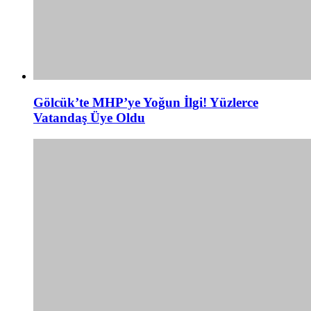
Gölcük’te MHP’ye Yoğun İlgi! Yüzlerce
Vatandaş Üye Oldu