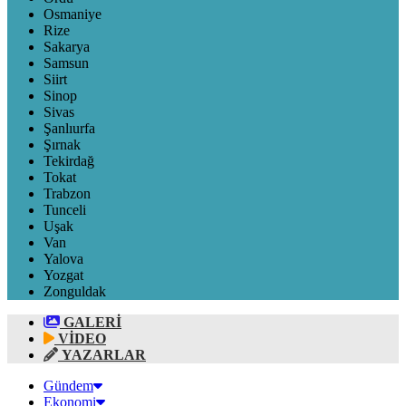
Osmaniye
Rize
Sakarya
Samsun
Siirt
Sinop
Sivas
Şanlıurfa
Şırnak
Tekirdağ
Tokat
Trabzon
Tunceli
Uşak
Van
Yalova
Yozgat
Zonguldak
GALERİ
VİDEO
YAZARLAR
Gündem
Ekonomi