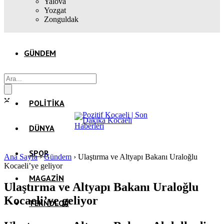
Yalova
Yozgat
Zonguldak
GÜNDEM
EKONOMI
POLITIKA
DÜNYA
SPOR
Ana Sayfa
›
Gündem
›
Ulaştırma ve Altyapı Bakanı Uraloğlu
Kocaeli’ye geliyor
MAGAZIN
Ulaştırma ve Altyapı Bakanı Uraloğlu
Kocaeli’ye geliyor
TEKNOLOJI