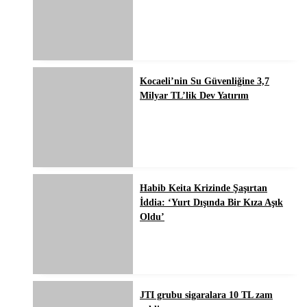
Kocaeli’nin Su Güvenliğine 3,7
Milyar TL’lik Dev Yatırım
Habib Keita Krizinde Şaşırtan
İddia: ‘Yurt Dışında Bir Kıza Aşık
Oldu’
JTI grubu sigaralara 10 TL zam