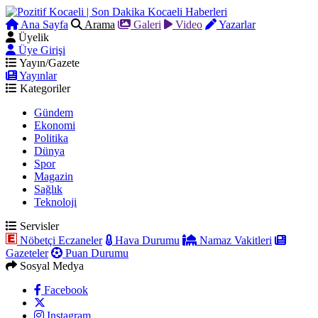
Ana Sayfa
Arama
Galeri
Video
Yazarlar
Üyelik
Üye Girişi
Yayın/Gazete
Yayınlar
Kategoriler
Gündem
Ekonomi
Politika
Dünya
Spor
Magazin
Sağlık
Teknoloji
Servisler
Nöbetçi Eczaneler
Hava Durumu
Namaz Vakitleri
Gazeteler
Puan Durumu
Sosyal Medya
Facebook
Instagram