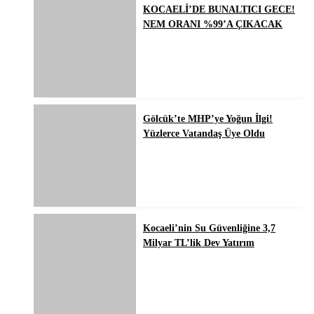
KOCAELİ’DE BUNALTICI GECE!
NEM ORANI %99’A ÇIKACAK
Gölcük’te MHP’ye Yoğun İlgi!
Yüzlerce Vatandaş Üye Oldu
Kocaeli’nin Su Güvenliğine 3,7
Milyar TL’lik Dev Yatırım