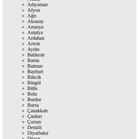
Adıyaman
Afyon
Ağrı
Aksaray
Amasya
Antalya
Ardahan
Artvin
Aydın
Balıkesir
Bartın
Batman
Bayburt
Bilecik
Bingöl
Bitlis
Bolu
Burdur
Bursa
Çanakkale
Çankırı
Çorum
Denizli
Diyarbakır
Düzce