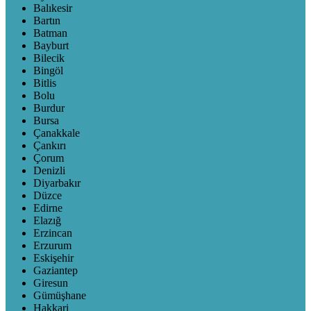
Balıkesir
Bartın
Batman
Bayburt
Bilecik
Bingöl
Bitlis
Bolu
Burdur
Bursa
Çanakkale
Çankırı
Çorum
Denizli
Diyarbakır
Düzce
Edirne
Elazığ
Erzincan
Erzurum
Eskişehir
Gaziantep
Giresun
Gümüşhane
Hakkari