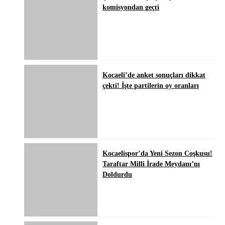
komisyondan geçti
Kocaeli’de anket sonuçları dikkat
çekti! İşte partilerin oy oranları
Kocaelispor’da Yeni Sezon Coşkusu!
Taraftar Milli İrade Meydanı’nı
Doldurdu