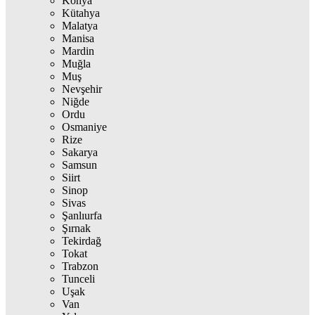
Konya
Kütahya
Malatya
Manisa
Mardin
Muğla
Muş
Nevşehir
Niğde
Ordu
Osmaniye
Rize
Sakarya
Samsun
Siirt
Sinop
Sivas
Şanlıurfa
Şırnak
Tekirdağ
Tokat
Trabzon
Tunceli
Uşak
Van