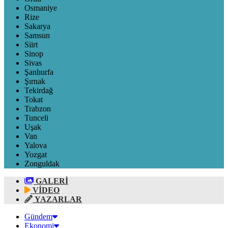
Osmaniye
Rize
Sakarya
Samsun
Siirt
Sinop
Sivas
Şanlıurfa
Şırnak
Tekirdağ
Tokat
Trabzon
Tunceli
Uşak
Van
Yalova
Yozgat
Zonguldak
GALERİ
VİDEO
YAZARLAR
Gündem
Ekonomi