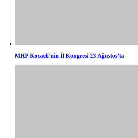
MHP Kocaeli’nin İl Kongresi 23 Ağustos’ta