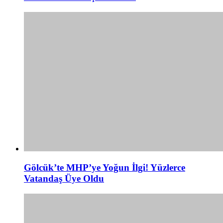
Gölcük’te MHP’ye Yoğun İlgi! Yüzlerce
Vatandaş Üye Oldu