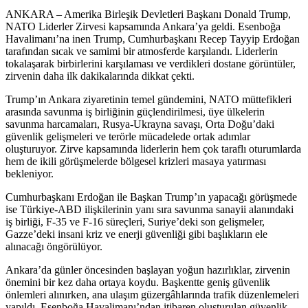
ANKARA – Amerika Birleşik Devletleri Başkanı Donald Trump,
NATO Liderler Zirvesi kapsamında Ankara’ya geldi. Esenboğa
Havalimanı’na inen Trump, Cumhurbaşkanı Recep Tayyip Erdoğan
tarafından sıcak ve samimi bir atmosferde karşılandı. Liderlerin
tokalaşarak birbirlerini karşılaması ve verdikleri dostane görüntüler,
zirvenin daha ilk dakikalarında dikkat çekti.
Trump’ın Ankara ziyaretinin temel gündemini, NATO müttefikleri
arasında savunma iş birliğinin güçlendirilmesi, üye ülkelerin
savunma harcamaları, Rusya-Ukrayna savaşı, Orta Doğu’daki
güvenlik gelişmeleri ve terörle mücadelede ortak adımlar
oluşturuyor. Zirve kapsamında liderlerin hem çok taraflı oturumlarda
hem de ikili görüşmelerde bölgesel krizleri masaya yatırması
bekleniyor.
Cumhurbaşkanı Erdoğan ile Başkan Trump’ın yapacağı görüşmede
ise Türkiye-ABD ilişkilerinin yanı sıra savunma sanayii alanındaki
iş birliği, F-35 ve F-16 süreçleri, Suriye’deki son gelişmeler,
Gazze’deki insani kriz ve enerji güvenliği gibi başlıkların ele
alınacağı öngörülüyor.
Ankara’da günler öncesinden başlayan yoğun hazırlıklar, zirvenin
önemini bir kez daha ortaya koydu. Başkentte geniş güvenlik
önlemleri alınırken, ana ulaşım güzergâhlarında trafik düzenlemeleri
yapıldı. Esenboğa Havalimanı’ndan itibaren oluşturulan güvenlik