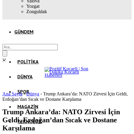
Yalova
Yozgat
Zonguldak
GÜNDEM
EKONOMI
POLITIKA
DÜNYA
SPOR
Ana Sayfa
›
Dünya
›
Trump Ankara’da: NATO Zirvesi İçin Geldi,
Erdoğan’dan Sıcak ve Dostane Karşılama
MAGAZIN
Trump Ankara’da: NATO Zirvesi İçin
Geldi, Erdoğan’dan Sıcak ve Dostane
TEKNOLOJI
Karşılama