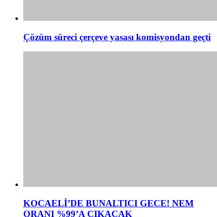
Çözüm süreci çerçeve yasası komisyondan geçti
KOCAELİ’DE BUNALTICI GECE! NEM
ORANI %99’A ÇIKACAK