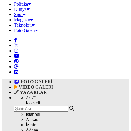
Politika
Dünya
Spor
Magazin
Teknoloji
Foto Galeri
FOTO
GALERİ
VİDEO
GALERİ
YAZARLAR
27.7
°
Kocaeli
İstanbul
Ankara
İzmir
Adana