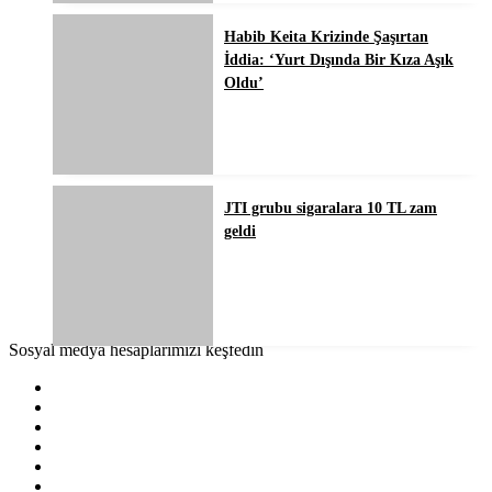
Habib Keita Krizinde Şaşırtan
İddia: ‘Yurt Dışında Bir Kıza Aşık
Oldu’
JTI grubu sigaralara 10 TL zam
geldi
Sosyal medya hesaplarımızı keşfedin