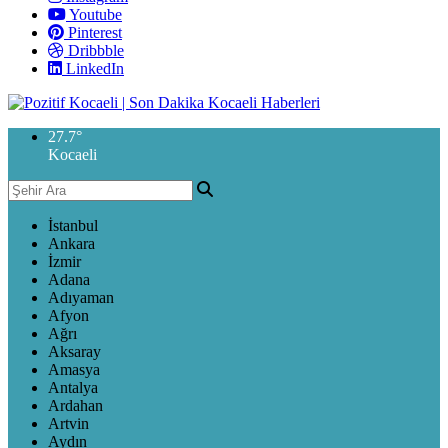
Youtube
Pinterest
Dribbble
LinkedIn
27.7
°
Kocaeli
İstanbul
Ankara
İzmir
Adana
Adıyaman
Afyon
Ağrı
Aksaray
Amasya
Antalya
Ardahan
Artvin
Aydın