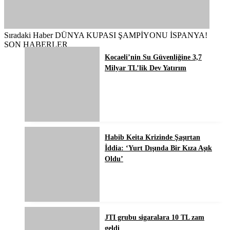
Sıradaki Haber
DÜNYA KUPASI ŞAMPİYONU İSPANYA!
SON HABERLER
Kocaeli’nin Su Güvenliğine 3,7
Milyar TL’lik Dev Yatırım
Habib Keita Krizinde Şaşırtan
İddia: ‘Yurt Dışında Bir Kıza Aşık
Oldu’
JTI grubu sigaralara 10 TL zam
geldi