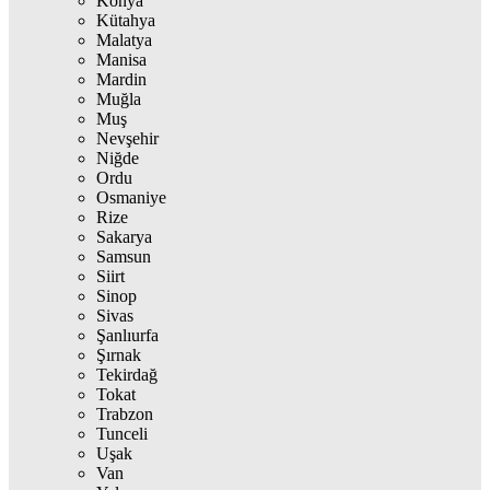
Konya
Kütahya
Malatya
Manisa
Mardin
Muğla
Muş
Nevşehir
Niğde
Ordu
Osmaniye
Rize
Sakarya
Samsun
Siirt
Sinop
Sivas
Şanlıurfa
Şırnak
Tekirdağ
Tokat
Trabzon
Tunceli
Uşak
Van