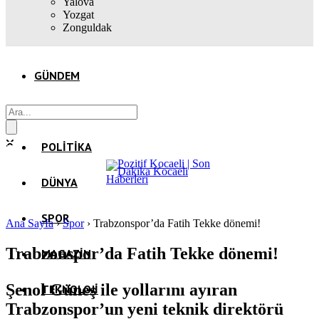
Yalova
Yozgat
Zonguldak
GÜNDEM
EKONOMI
POLITIKA
DÜNYA
SPOR
Ana Sayfa
›
Spor
›
Trabzonspor’da Fatih Tekke dönemi!
Trabzonspor’da Fatih Tekke dönemi!
MAGAZIN
Şenol Güneş ile yollarını ayıran
TEKNOLOJI
Trabzonspor’un yeni teknik direktörü