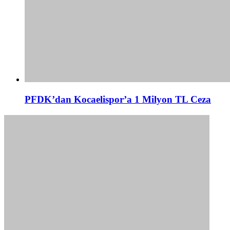
PFDK’dan Kocaelispor’a 1 Milyon TL Ceza