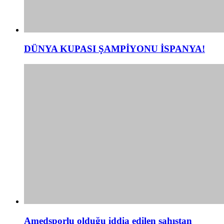
DÜNYA KUPASI ŞAMPİYONU İSPANYA!
Amedsporlu olduğu iddia edilen şahıstan