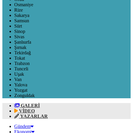
Osmaniye
Rize
Sakarya
Samsun
Siirt
Sinop
Sivas
Şanlıurfa
Şırnak
Tekirdağ
Tokat
Trabzon
Tunceli
Uşak
Van
Yalova
Yozgat
Zonguldak
GALERİ
VİDEO
YAZARLAR
Gündem
Ekonomi