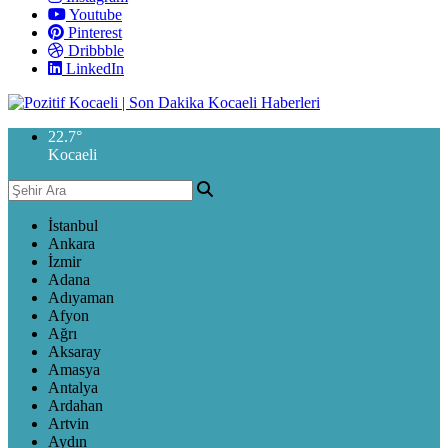
Youtube
Pinterest
Dribbble
LinkedIn
22.7
°
Kocaeli
İstanbul
Ankara
İzmir
Adana
Adıyaman
Afyon
Ağrı
Aksaray
Amasya
Antalya
Ardahan
Artvin
Aydın