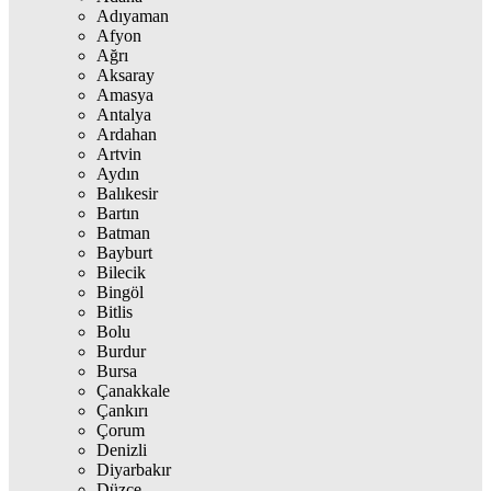
Adıyaman
Afyon
Ağrı
Aksaray
Amasya
Antalya
Ardahan
Artvin
Aydın
Balıkesir
Bartın
Batman
Bayburt
Bilecik
Bingöl
Bitlis
Bolu
Burdur
Bursa
Çanakkale
Çankırı
Çorum
Denizli
Diyarbakır
Düzce