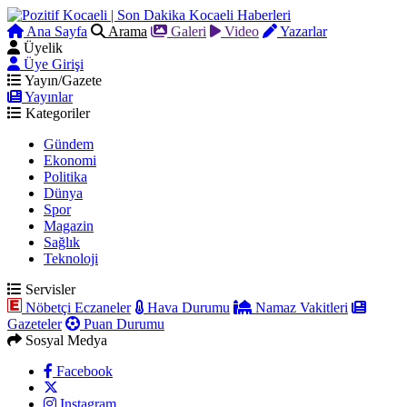
Ana Sayfa
Arama
Galeri
Video
Yazarlar
Üyelik
Üye Girişi
Yayın/Gazete
Yayınlar
Kategoriler
Gündem
Ekonomi
Politika
Dünya
Spor
Magazin
Sağlık
Teknoloji
Servisler
Nöbetçi Eczaneler
Hava Durumu
Namaz Vakitleri
Gazeteler
Puan Durumu
Sosyal Medya
Facebook
Instagram