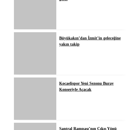
Büyükakın’dan İzmit’in geleceğine
yakın takip
Kocaelispor Yeni Sezonu Buray
Konseriyle Açacak
Santral Rampası’nın Çıkış Yönü