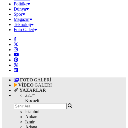
Politika
Dünya
Spor
Magazin
Teknoloji
Foto Galeri
FOTO
GALERİ
VİDEO
GALERİ
YAZARLAR
22.7
°
Kocaeli
İstanbul
Ankara
İzmir
Adana