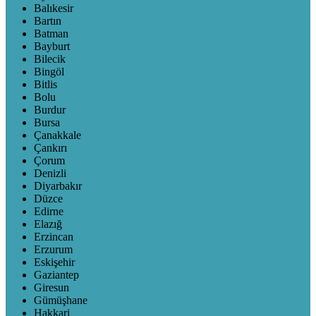
Balıkesir
Bartın
Batman
Bayburt
Bilecik
Bingöl
Bitlis
Bolu
Burdur
Bursa
Çanakkale
Çankırı
Çorum
Denizli
Diyarbakır
Düzce
Edirne
Elazığ
Erzincan
Erzurum
Eskişehir
Gaziantep
Giresun
Gümüşhane
Hakkari