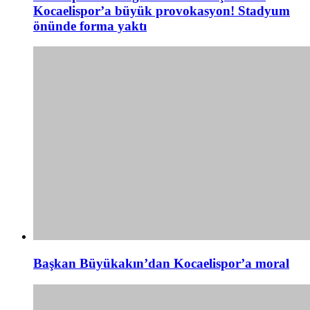
Kocaelispor’a büyük provokasyon! Stadyum
önünde forma yaktı
Başkan Büyükakın’dan Kocaelispor’a moral