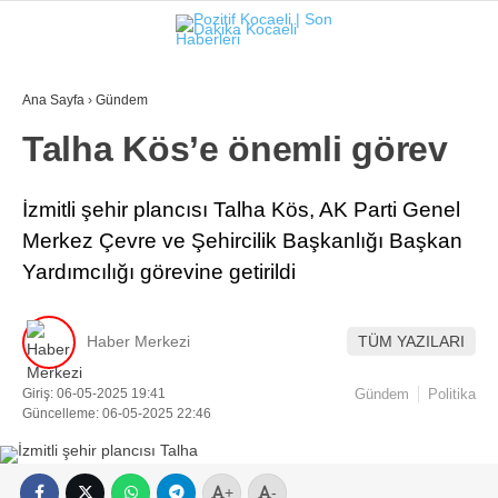
18.8
°
KOCAELI
Ana Sayfa
›
Gündem
GALERİ
VİDEO
YAZARLAR
Talha Kös’e önemli görev
GÜNDEM
İzmitli şehir plancısı Talha Kös, AK Parti Genel
EKONOMI
Merkez Çevre ve Şehircilik Başkanlığı Başkan
Yardımcılığı görevine getirildi
POLITIKA
DÜNYA
Haber Merkezi
TÜM YAZILARI
SPOR
Giriş: 06-05-2025 19:41
Gündem
Politika
MAGAZIN
Güncelleme: 06-05-2025 22:46
TEKNOLOJI
+
-
FOTO GALERI