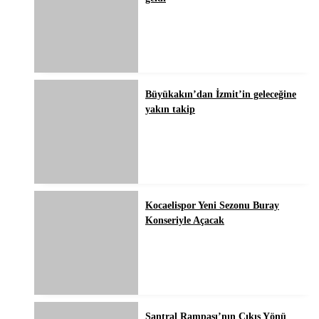
Büyükakın’dan İzmit’in geleceğine
yakın takip
Kocaelispor Yeni Sezonu Buray
Konseriyle Açacak
Santral Rampası’nın Çıkış Yönü