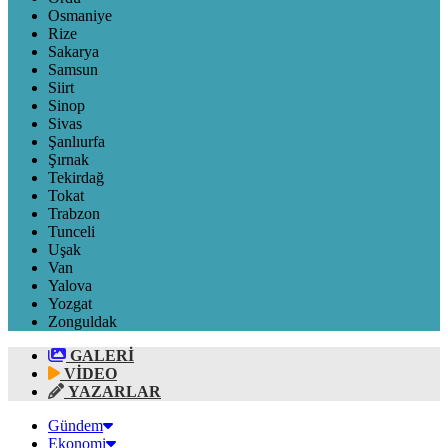
Osmaniye
Rize
Sakarya
Samsun
Siirt
Sinop
Sivas
Şanlıurfa
Şırnak
Tekirdağ
Tokat
Trabzon
Tunceli
Uşak
Van
Yalova
Yozgat
Zonguldak
GALERİ
VİDEO
YAZARLAR
Gündem
Ekonomi