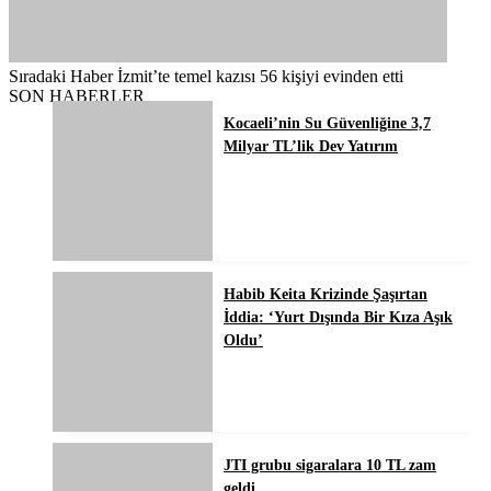
Sıradaki Haber
İzmit’te temel kazısı 56 kişiyi evinden etti
SON HABERLER
Kocaeli’nin Su Güvenliğine 3,7
Milyar TL’lik Dev Yatırım
Habib Keita Krizinde Şaşırtan
İddia: ‘Yurt Dışında Bir Kıza Aşık
Oldu’
JTI grubu sigaralara 10 TL zam
geldi