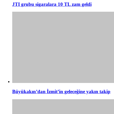
JTI grubu sigaralara 10 TL zam geldi
Büyükakın’dan İzmit’in geleceğine yakın takip