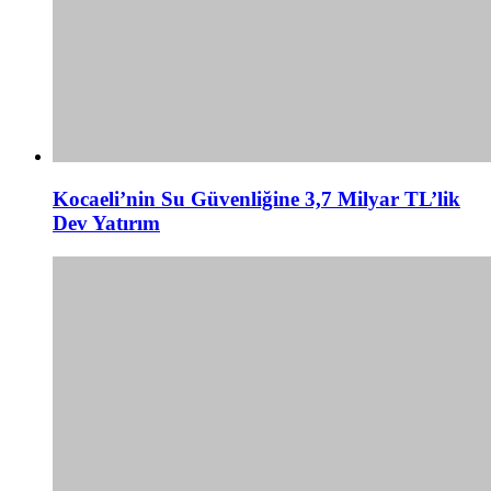
Kocaeli’nin Su Güvenliğine 3,7 Milyar TL’lik
Dev Yatırım