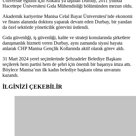
Üniversite eğitimi için Ankara’ya taşınan Durbay, 2011 yılında
Hacettepe Üniversitesi Gıda Mühendisliği bölümünden mezun oldu.
Akademik kariyerine Manisa Celal Bayar Üniversitesi’nde ekonomi
ve finans alanında doktora yaparak devam eden Durbay, bir yandan
da özel sektörde yöneticilik görevini üstlendi.
Gıda güvenliği, iş güvenliği, kalite ve strateji konularında şirketlere
danışmanlık hizmeti veren Durbay, aynı zamanda siyasi hayata
atılarak CHP Manisa Gençlik Kollarında aktif olarak görev aldı.
31 Mart 2024 yerel seçimlerinde Şehzadeler Belediye Başkanı
seçilerek hem partisi hem de şehri için önemli bir başarıya imza attı.
Böylece Manisa’nın ilk kadın belediye başkanı olma unvanını
kazandı.
İLGİNİZİ
ÇEKEBİLİR