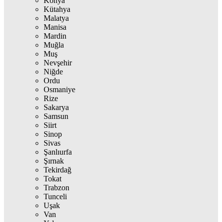
Konya
Kütahya
Malatya
Manisa
Mardin
Muğla
Muş
Nevşehir
Niğde
Ordu
Osmaniye
Rize
Sakarya
Samsun
Siirt
Sinop
Sivas
Şanlıurfa
Şırnak
Tekirdağ
Tokat
Trabzon
Tunceli
Uşak
Van