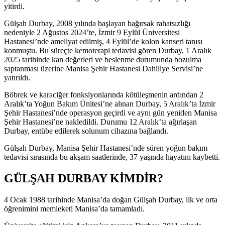
yitirdi.
Gülşah Durbay, 2008 yılında başlayan bağırsak rahatsızlığı
nedeniyle 2 Ağustos 2024’te, İzmir 9 Eylül Üniversitesi
Hastanesi’nde ameliyat edilmiş, 4 Eylül’de kolon kanseri tanısı
konmuştu. Bu süreçte kemoterapi tedavisi gören Durbay, 1 Aralık
2025 tarihinde kan değerleri ve beslenme durumunda bozulma
saptanması üzerine Manisa Şehir Hastanesi Dahiliye Servisi’ne
yatırıldı.
Böbrek ve karaciğer fonksiyonlarında kötüleşmenin ardından 2
Aralık’ta Yoğun Bakım Ünitesi’ne alınan Durbay, 5 Aralık’ta İzmir
Şehir Hastanesi’nde operasyon geçirdi ve aynı gün yeniden Manisa
Şehir Hastanesi’ne nakledildi. Durumu 12 Aralık’ta ağırlaşan
Durbay, entübe edilerek solunum cihazına bağlandı.
Gülşah Durbay, Manisa Şehir Hastanesi’nde süren yoğun bakım
tedavisi sırasında bu akşam saatlerinde, 37 yaşında hayatını kaybetti.
GÜLŞAH DURBAY KİMDİR?
4 Ocak 1988 tarihinde Manisa’da doğan Gülşah Durbay, ilk ve orta
öğrenimini memleketi Manisa’da tamamladı.