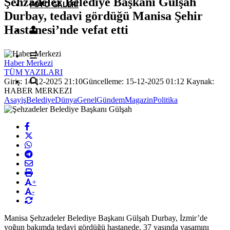
Şehzadeler Belediye Başkanı Gülşah
FOTO GALERI
Durbay, tedavi gördüğü Manisa Şehir
Hastanesi’nde vefat etti
Haber Merkezi
TÜM YAZILARI
Giriş: 14-12-2025 21:10
Güncelleme: 15-12-2025 01:12
Kaynak:
HABER MERKEZI
Asayiş
Belediye
Dünya
Genel
Gündem
Magazin
Politika
+
-
Manisa Şehzadeler Belediye Başkanı Gülşah Durbay, İzmir’de
yoğun bakımda tedavi gördüğü hastanede, 37 yaşında yaşamını