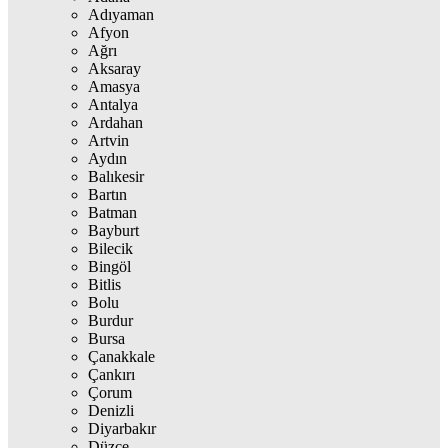
Adıyaman
Afyon
Ağrı
Aksaray
Amasya
Antalya
Ardahan
Artvin
Aydın
Balıkesir
Bartın
Batman
Bayburt
Bilecik
Bingöl
Bitlis
Bolu
Burdur
Bursa
Çanakkale
Çankırı
Çorum
Denizli
Diyarbakır
Düzce