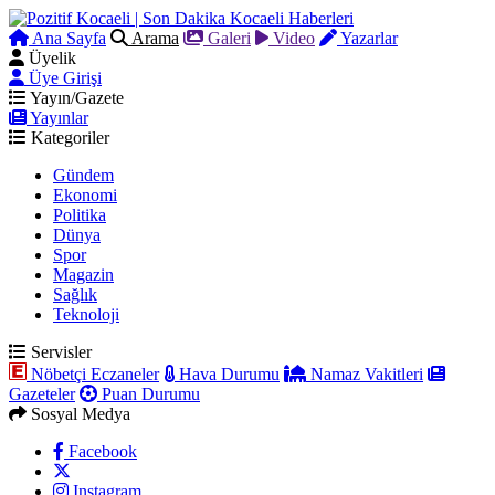
Ana Sayfa
Arama
Galeri
Video
Yazarlar
Üyelik
Üye Girişi
Yayın/Gazete
Yayınlar
Kategoriler
Gündem
Ekonomi
Politika
Dünya
Spor
Magazin
Sağlık
Teknoloji
Servisler
Nöbetçi Eczaneler
Hava Durumu
Namaz Vakitleri
Gazeteler
Puan Durumu
Sosyal Medya
Facebook
Instagram