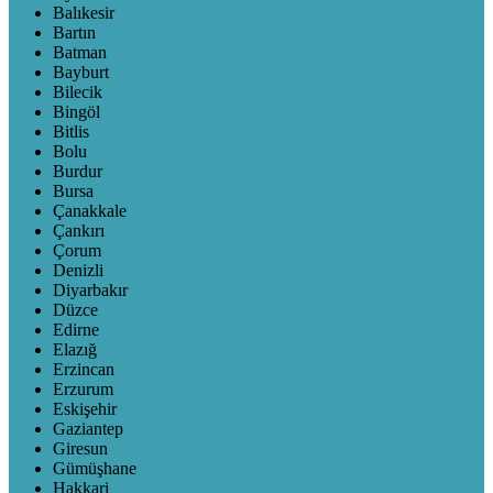
Balıkesir
Bartın
Batman
Bayburt
Bilecik
Bingöl
Bitlis
Bolu
Burdur
Bursa
Çanakkale
Çankırı
Çorum
Denizli
Diyarbakır
Düzce
Edirne
Elazığ
Erzincan
Erzurum
Eskişehir
Gaziantep
Giresun
Gümüşhane
Hakkari