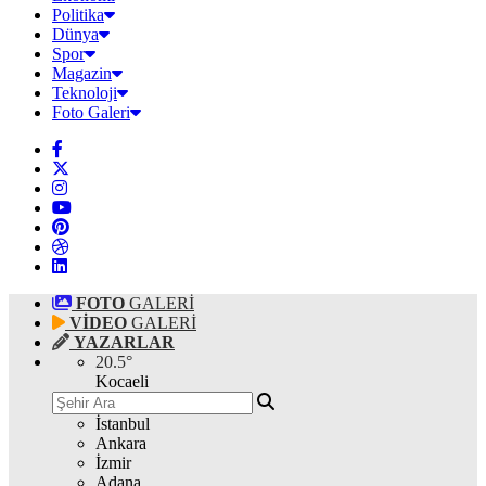
Politika
Dünya
Spor
Magazin
Teknoloji
Foto Galeri
FOTO
GALERİ
VİDEO
GALERİ
YAZARLAR
20.5
°
Kocaeli
İstanbul
Ankara
İzmir
Adana