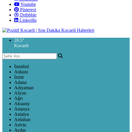
Youtube
Pinterest
Dribbble
LinkedIn
20.5
°
Kocaeli
İstanbul
Ankara
İzmir
Adana
Adıyaman
Afyon
Ağrı
Aksaray
Amasya
Antalya
Ardahan
Artvin
Aydın