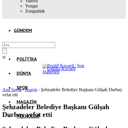
Yalova
Yozgat
Zonguldak
GÜNDEM
EKONOMI
POLITIKA
DÜNYA
SPOR
Ana Sayfa
›
Asayiş
›
Şehzadeler Belediye Başkanı Gülşah Durbay
vefat etti
MAGAZIN
Şehzadeler Belediye Başkanı Gülşah
Durbay vefat etti
TEKNOLOJI