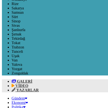
Rize
Sakarya
Samsun
Siirt
Sinop
Sivas
Şanlıurfa
Şırnak
Tekirdağ
Tokat
Trabzon
Tunceli
Uşak
Van
Yalova
Yozgat
Zonguldak
GALERİ
VİDEO
YAZARLAR
Gündem
Ekonomi
Politika