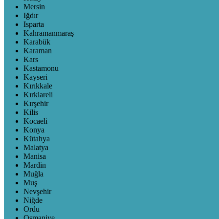
Mersin
Iğdır
Isparta
Kahramanmaraş
Karabük
Karaman
Kars
Kastamonu
Kayseri
Kırıkkale
Kırklareli
Kırşehir
Kilis
Kocaeli
Konya
Kütahya
Malatya
Manisa
Mardin
Muğla
Muş
Nevşehir
Niğde
Ordu
Osmaniye