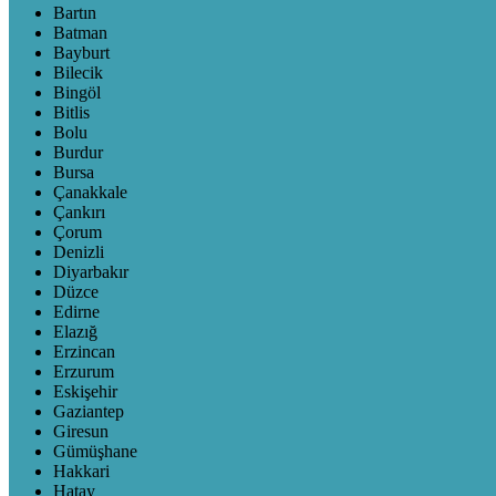
Bartın
Batman
Bayburt
Bilecik
Bingöl
Bitlis
Bolu
Burdur
Bursa
Çanakkale
Çankırı
Çorum
Denizli
Diyarbakır
Düzce
Edirne
Elazığ
Erzincan
Erzurum
Eskişehir
Gaziantep
Giresun
Gümüşhane
Hakkari
Hatay