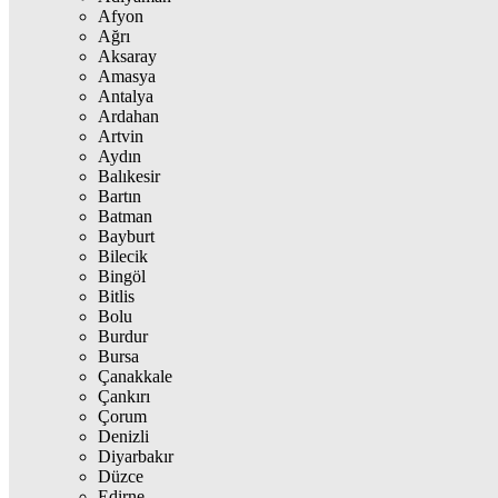
Afyon
Ağrı
Aksaray
Amasya
Antalya
Ardahan
Artvin
Aydın
Balıkesir
Bartın
Batman
Bayburt
Bilecik
Bingöl
Bitlis
Bolu
Burdur
Bursa
Çanakkale
Çankırı
Çorum
Denizli
Diyarbakır
Düzce
Edirne