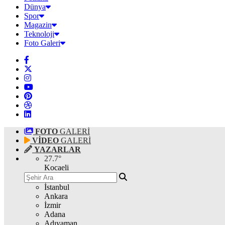
Dünya
Spor
Magazin
Teknoloji
Foto Galeri
FOTO
GALERİ
VİDEO
GALERİ
YAZARLAR
27.7
°
Kocaeli
İstanbul
Ankara
İzmir
Adana
Adıyaman