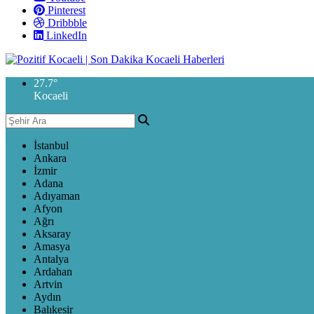
Pinterest
Dribbble
LinkedIn
27.7
°
Kocaeli
İstanbul
Ankara
İzmir
Adana
Adıyaman
Afyon
Ağrı
Aksaray
Amasya
Antalya
Ardahan
Artvin
Aydın
Balıkesir