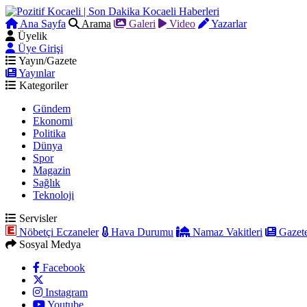
Ana Sayfa
Arama
Galeri
Video
Yazarlar
Üyelik
Üye Girişi
Yayın/Gazete
Yayınlar
Kategoriler
Gündem
Ekonomi
Politika
Dünya
Spor
Magazin
Sağlık
Teknoloji
Servisler
Nöbetçi Eczaneler
Hava Durumu
Namaz Vakitleri
Gazete
Sosyal Medya
Facebook
Instagram
Youtube