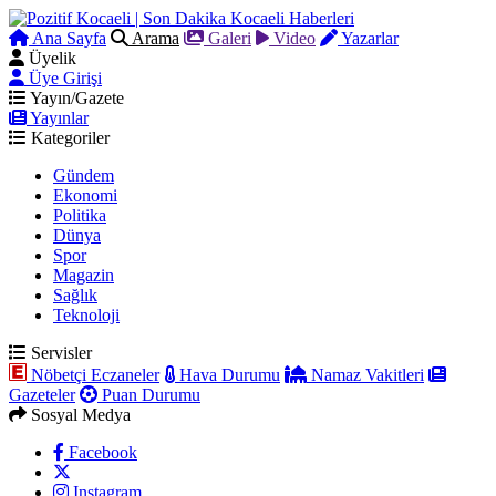
Ana Sayfa
Arama
Galeri
Video
Yazarlar
Üyelik
Üye Girişi
Yayın/Gazete
Yayınlar
Kategoriler
Gündem
Ekonomi
Politika
Dünya
Spor
Magazin
Sağlık
Teknoloji
Servisler
Nöbetçi Eczaneler
Hava Durumu
Namaz Vakitleri
Gazeteler
Puan Durumu
Sosyal Medya
Facebook
Instagram