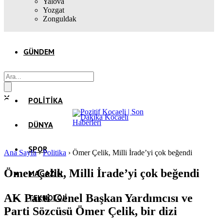
Yalova
Yozgat
Zonguldak
GÜNDEM
EKONOMI
POLITIKA
DÜNYA
SPOR
Ana Sayfa
›
Politika
›
Ömer Çelik, Milli İrade’yi çok beğendi
Ömer Çelik, Milli İrade’yi çok beğendi
MAGAZIN
AK Parti Genel Başkan Yardımcısı ve
TEKNOLOJI
Parti Sözcüsü Ömer Çelik, bir dizi