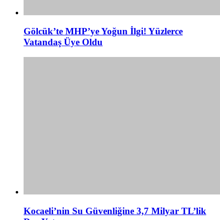
Gölcük’te MHP’ye Yoğun İlgi! Yüzlerce
Vatandaş Üye Oldu
Kocaeli’nin Su Güvenliğine 3,7 Milyar TL’lik