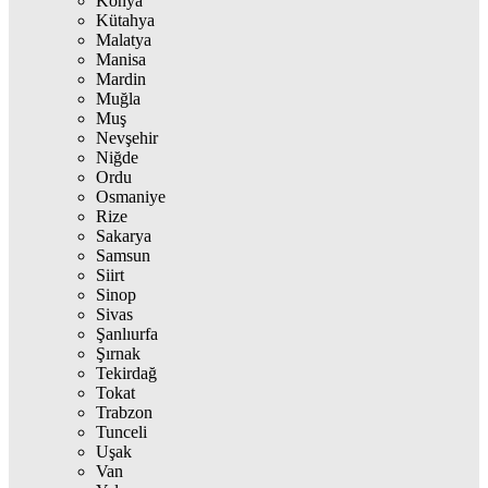
Konya
Kütahya
Malatya
Manisa
Mardin
Muğla
Muş
Nevşehir
Niğde
Ordu
Osmaniye
Rize
Sakarya
Samsun
Siirt
Sinop
Sivas
Şanlıurfa
Şırnak
Tekirdağ
Tokat
Trabzon
Tunceli
Uşak
Van