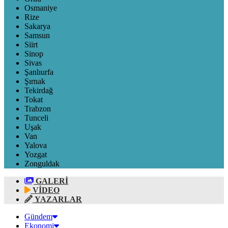
Osmaniye
Rize
Sakarya
Samsun
Siirt
Sinop
Sivas
Şanlıurfa
Şırnak
Tekirdağ
Tokat
Trabzon
Tunceli
Uşak
Van
Yalova
Yozgat
Zonguldak
GALERİ
VİDEO
YAZARLAR
Gündem
Ekonomi