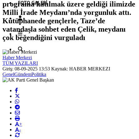
FOTO GALERI
programa katılmak üzere geldiği ilimizde
Milli İrade Meydanı’nda yorgunluk attı.
Kütüphanede gençlerle, Taze’de
vatandaşla sohbet eden Çelik, meydanı
çok beğendiğini vurguladı
Haber Merkezi
TÜM YAZILARI
Giriş: 08-09-2025 13:53
Kaynak: HABER MERKEZI
Genel
Gündem
Politika
+
-