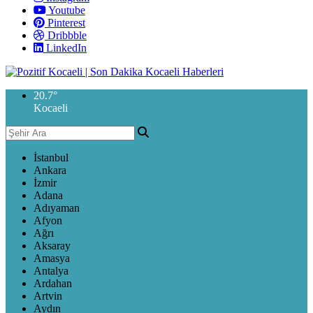
Youtube
Pinterest
Dribbble
LinkedIn
20.7
°
Kocaeli
İstanbul
Ankara
İzmir
Adana
Adıyaman
Afyon
Ağrı
Aksaray
Amasya
Antalya
Ardahan
Artvin
Aydın