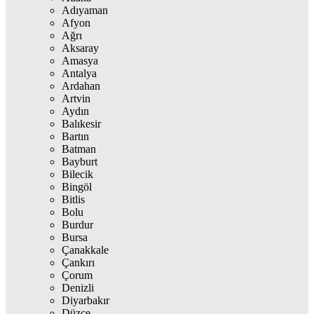
Adıyaman
Afyon
Ağrı
Aksaray
Amasya
Antalya
Ardahan
Artvin
Aydın
Balıkesir
Bartın
Batman
Bayburt
Bilecik
Bingöl
Bitlis
Bolu
Burdur
Bursa
Çanakkale
Çankırı
Çorum
Denizli
Diyarbakır
Düzce