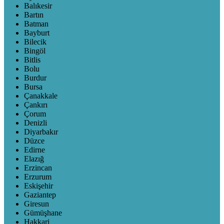
Balıkesir
Bartın
Batman
Bayburt
Bilecik
Bingöl
Bitlis
Bolu
Burdur
Bursa
Çanakkale
Çankırı
Çorum
Denizli
Diyarbakır
Düzce
Edirne
Elazığ
Erzincan
Erzurum
Eskişehir
Gaziantep
Giresun
Gümüşhane
Hakkari