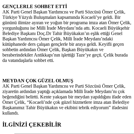
GENÇLERLE SOHBET ETTİ
AK Parti Genel Başkan Yardımcısı ve Parti Sözcüsü Ömer Çelik,
Türkiye Yüzyılı Buluşmaları kapsamında Kocaeli’ye geldi. Bir
gününü ilimize ayıran ve yoğun bir programa imza atan Ömer Çelik,
yorgunluğunu ise Milli İrade Meydanı’nda attı. Kocaeli Büyükşehir
Belediye Başkanı Doç.Dr Tahir Büyükakın’ın eşlik ettiği Genel
Başkan Yardımcısı Ömer Çelik, Milli İrade Meydanı’ndaki
kütüphanede ders çalışan gençlerle bir araya geldi. Keyifli geçen
sohbetin ardından Ömer Çelik, Başkan Büyükakın ve
beraberindekiler Antikkapı’nın işlettiği Taze’ye geçti. Çelik burada
da vatandaşlarla sohbet etti.
MEYDAN ÇOK GÜZEL OLMUŞ
AK Parti Genel Başkan Yardımcısı ve Parti Sözcüsü Ömer Çelik,
ziyaretin ardından yaptığı açıklamada Milli İrade Meydanı’nı çok
beğendiğini belirtti. Kente yakışan bir meydan yapıldığını ifade eden
Ömer Çelik, “Kocaeli’nde çok güzel hizmetlere imza atan Belediye
Başkanımız Tahir Büyükakın ve ekibini tebrik ediyorum” ifadesini
kullandı.
İLGİNİZİ
ÇEKEBİLİR