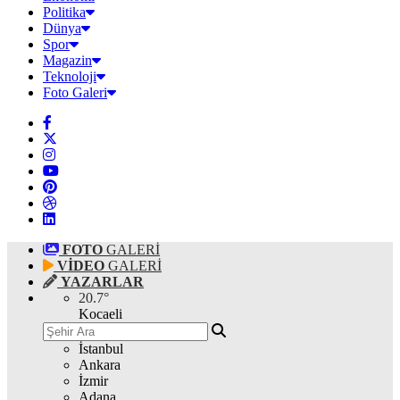
Politika
Dünya
Spor
Magazin
Teknoloji
Foto Galeri
FOTO
GALERİ
VİDEO
GALERİ
YAZARLAR
20.7
°
Kocaeli
İstanbul
Ankara
İzmir
Adana