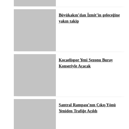
Büyükakın’dan İzmit’in geleceğine
yakın takip
Kocaelispor Yeni Sezonu Buray
Konseriyle Açacak
Santral Rampası’nın Çıkış Yönü
Yeniden Trafiğe Açıldı