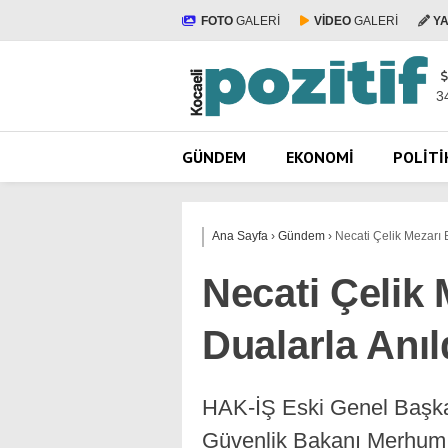
FOTO
GALERİ
VİDEO
GALERİ
Y
3
GÜNDEM
EKONOMI
POLITI
Ana Sayfa
›
Gündem
›
Necati Çelik Mezarı 
Necati Çelik
Dualarla Anıl
HAK-İŞ Eski Genel Başka
Güvenlik Bakanı Merhum 