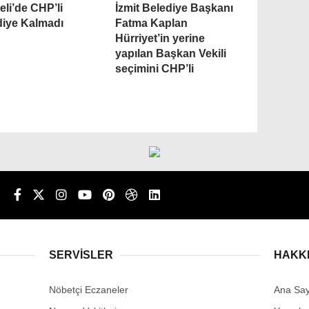
li’de CHP’li
İzmit Belediye Başkanı
diye Kalmadı
Fatma Kaplan
Hürriyet’in yerine
yapılan Başkan Vekili
seçimini CHP’li
n
SERVİSLER
HAKK
Nöbetçi Eczaneler
Ana Say