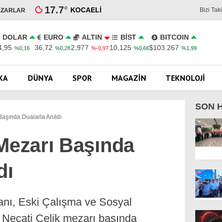
17.7
°
KOCAELI
Bizi Tak
AZARLAR
DOLAR
EURO
ALTIN
BİST
BITCOIN
4,95
36,72
2,977
10,125
$103.267
%0,16
%0,28
%-0,97
%0,66
%1,99
KA
DÜNYA
SPOR
MAGAZIN
TEKNOLOJI
SON 
Başında Dualarla Anıldı
 Mezarı Başında
dı
nı, Eski Çalışma ve Sosyal
Necati Çelik mezarı başında