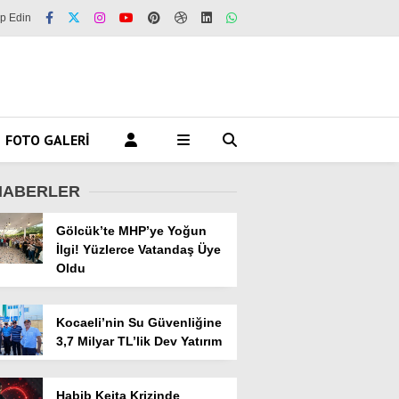
ip Edin
FOTO GALERI
HABERLER
Gölcük’te MHP’ye Yoğun
İlgi! Yüzlerce Vatandaş Üye
Oldu
Kocaeli’nin Su Güvenliğine
3,7 Milyar TL’lik Dev Yatırım
Habib Keita Krizinde