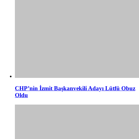
CHP’nin İzmit Başkanvekili Adayı Lütfü Obuz
Oldu