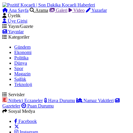
Ana Sayfa
Arama
Galeri
Video
Yazarlar
Üyelik
Üye Girişi
Yayın/Gazete
Yayınlar
Kategoriler
Gündem
Ekonomi
Politika
Dünya
Spor
Magazin
Sağlık
Teknoloji
Servisler
Nöbetçi Eczaneler
Hava Durumu
Namaz Vakitleri
Gazeteler
Puan Durumu
Sosyal Medya
Facebook
Instagram