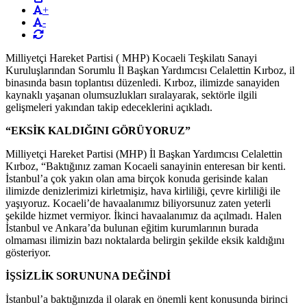
+
-
Milliyetçi Hareket Partisi ( MHP) Kocaeli Teşkilatı Sanayi
Kuruluşlarından Sorumlu İl Başkan Yardımcısı Celalettin Kırboz, il
binasında basın toplantısı düzenledi. Kırboz, ilimizde sanayiden
kaynaklı yaşanan olumsuzlukları sıralayarak, sektörle ilgili
gelişmeleri yakından takip edeceklerini açıkladı.
“EKSİK KALDIĞINI GÖRÜYORUZ”
Milliyetçi Hareket Partisi (MHP) İl Başkan Yardımcısı Celalettin
Kırboz, “Baktığınız zaman Kocaeli sanayinin enteresan bir kenti.
İstanbul’a çok yakın olan ama birçok konuda gerisinde kalan
ilimizde denizlerimizi kirletmişiz, hava kirliliği, çevre kirliliği ile
yaşıyoruz. Kocaeli’de havaalanımız biliyorsunuz zaten yeterli
şekilde hizmet vermiyor. İkinci havaalanımız da açılmadı. Halen
İstanbul ve Ankara’da bulunan eğitim kurumlarının burada
olmaması ilimizin bazı noktalarda belirgin şekilde eksik kaldığını
gösteriyor.
İŞSİZLİK SORUNUNA DEĞİNDİ
İstanbul’a baktığınızda il olarak en önemli kent konusunda birinci