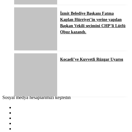
İzmit Belediye Başkanı Fatma
Kaplan Hürriyet’in yerine yapılan
Başkan Vekili seçimini CHP’li Lütfü
Obuz kazandı.
Kocaeli’ye Kuvvetli Rüzgar Uyarısı
Sosyal medya hesaplarımızı keşfedin