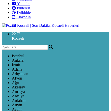
Youtube
Pinterest
Dribbble
LinkedIn
22.7
°
Kocaeli
İstanbul
Ankara
İzmir
Adana
Adıyaman
Afyon
Ağrı
Aksaray
Amasya
Antalya
Ardahan
Artvin
Aydın