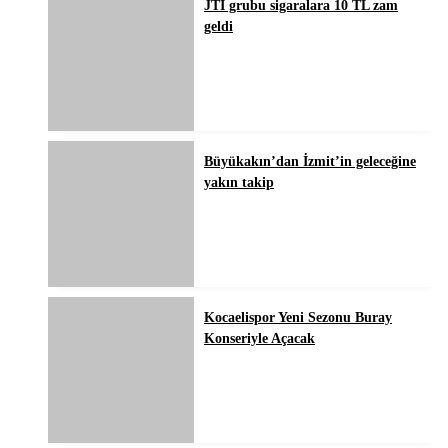
JTI grubu sigaralara 10 TL zam
geldi
Büyükakın’dan İzmit’in geleceğine
yakın takip
Kocaelispor Yeni Sezonu Buray
Konseriyle Açacak