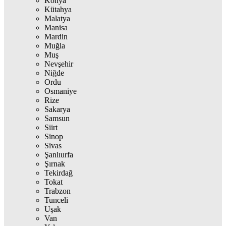
Konya
Kütahya
Malatya
Manisa
Mardin
Muğla
Muş
Nevşehir
Niğde
Ordu
Osmaniye
Rize
Sakarya
Samsun
Siirt
Sinop
Sivas
Şanlıurfa
Şırnak
Tekirdağ
Tokat
Trabzon
Tunceli
Uşak
Van