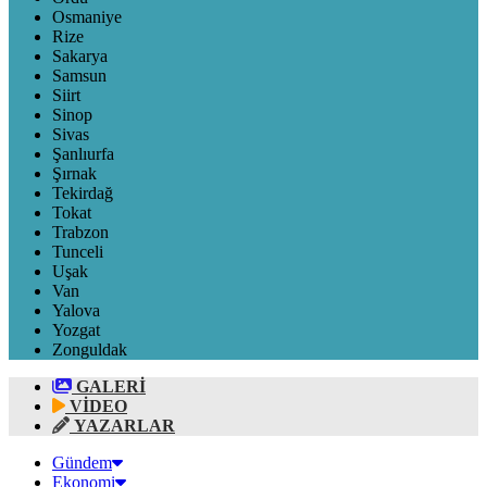
Osmaniye
Rize
Sakarya
Samsun
Siirt
Sinop
Sivas
Şanlıurfa
Şırnak
Tekirdağ
Tokat
Trabzon
Tunceli
Uşak
Van
Yalova
Yozgat
Zonguldak
GALERİ
VİDEO
YAZARLAR
Gündem
Ekonomi