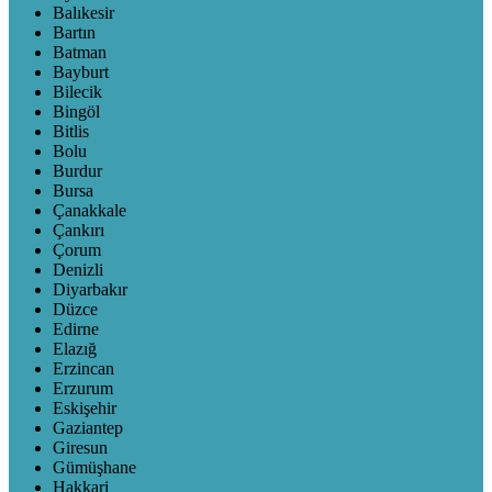
Balıkesir
Bartın
Batman
Bayburt
Bilecik
Bingöl
Bitlis
Bolu
Burdur
Bursa
Çanakkale
Çankırı
Çorum
Denizli
Diyarbakır
Düzce
Edirne
Elazığ
Erzincan
Erzurum
Eskişehir
Gaziantep
Giresun
Gümüşhane
Hakkari