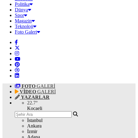
Politika
Dünya
Spor
Magazin
Teknoloji
Foto Galeri
FOTO
GALERİ
VİDEO
GALERİ
YAZARLAR
22.7
°
Kocaeli
İstanbul
Ankara
İzmir
Adana