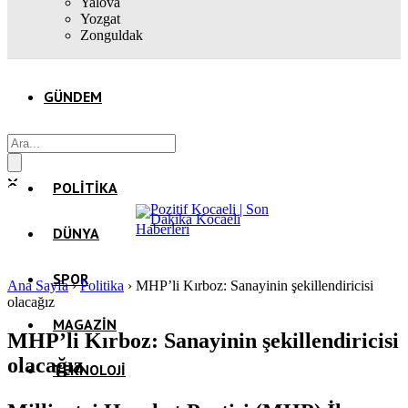
Yalova
Yozgat
Zonguldak
GÜNDEM
EKONOMI
POLITIKA
DÜNYA
SPOR
Ana Sayfa
›
Politika
›
MHP’li Kırboz: Sanayinin şekillendiricisi
olacağız
MAGAZIN
MHP’li Kırboz: Sanayinin şekillendiricisi
olacağız
TEKNOLOJI