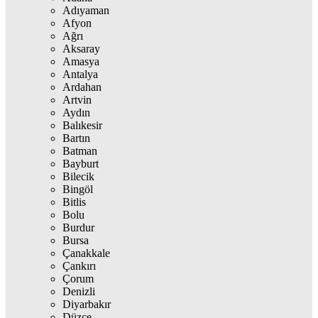
Adıyaman
Afyon
Ağrı
Aksaray
Amasya
Antalya
Ardahan
Artvin
Aydın
Balıkesir
Bartın
Batman
Bayburt
Bilecik
Bingöl
Bitlis
Bolu
Burdur
Bursa
Çanakkale
Çankırı
Çorum
Denizli
Diyarbakır
Düzce