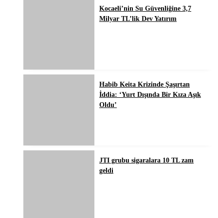
Kocaeli’nin Su Güvenliğine 3,7
Milyar TL’lik Dev Yatırım
Habib Keita Krizinde Şaşırtan
İddia: ‘Yurt Dışında Bir Kıza Aşık
Oldu’
JTI grubu sigaralara 10 TL zam
geldi