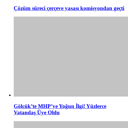
Çözüm süreci çerçeve yasası komisyondan geçti
Gölcük’te MHP’ye Yoğun İlgi! Yüzlerce
Vatandaş Üye Oldu