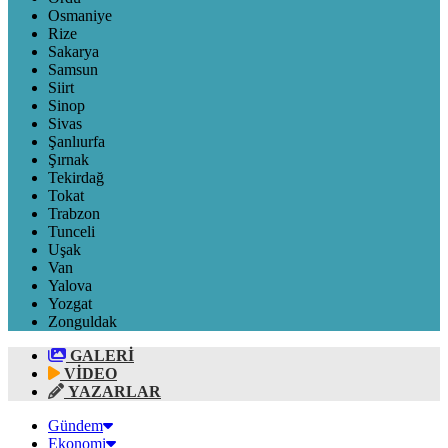
Osmaniye
Rize
Sakarya
Samsun
Siirt
Sinop
Sivas
Şanlıurfa
Şırnak
Tekirdağ
Tokat
Trabzon
Tunceli
Uşak
Van
Yalova
Yozgat
Zonguldak
GALERİ
VİDEO
YAZARLAR
Gündem
Ekonomi