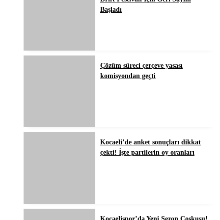
Başladı
Çözüm süreci çerçeve yasası
komisyondan geçti
Kocaeli’de anket sonuçları dikkat
çekti! İşte partilerin oy oranları
Kocaelispor’da Yeni Sezon Coşkusu!