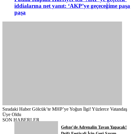
iddialarına net yanıt: ‘AKP’ye geçeceğime paşa
paşa
Sıradaki Haber
Gölcük’te MHP’ye Yoğun İlgi! Yüzlerce Vatandaş
Üye Oldu
SON HABERLER
Gebze’de Adrenalin Tavan Yapacak!
Drift Festivali İçin Geri Sayım