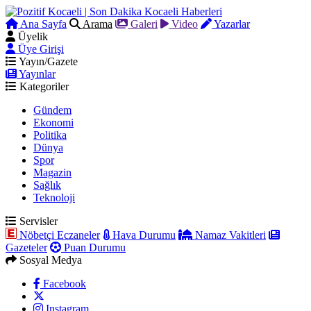
Ana Sayfa
Arama
Galeri
Video
Yazarlar
Üyelik
Üye Girişi
Yayın/Gazete
Yayınlar
Kategoriler
Gündem
Ekonomi
Politika
Dünya
Spor
Magazin
Sağlık
Teknoloji
Servisler
Nöbetçi Eczaneler
Hava Durumu
Namaz Vakitleri
Gazeteler
Puan Durumu
Sosyal Medya
Facebook
Instagram