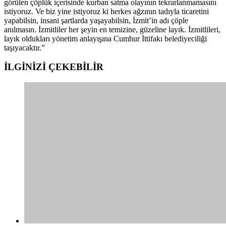
görülen çöplük içerisinde kurban satma olayının tekrarlanmamasını
istiyoruz. Ve biz yine istiyoruz ki herkes ağzının tadıyla ticaretini
yapabilsin, insani şartlarda yaşayabilsin, İzmit’in adı çöple
anılmasın. İzmitliler her şeyin en temizine, güzeline layık. İzmitlileri,
layık oldukları yönetim anlayışına Cumhur İttifakı belediyeciliği
taşıyacaktır.”
İLGİNİZİ
ÇEKEBİLİR