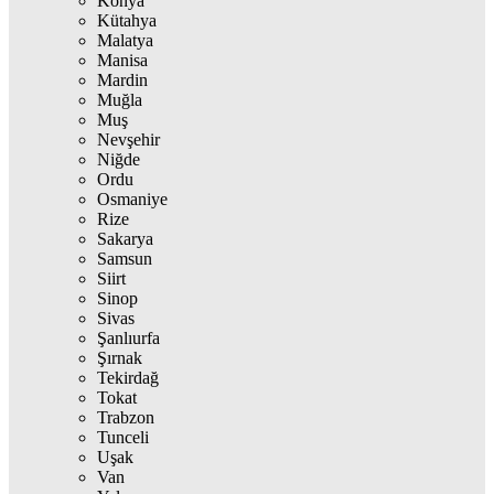
Konya
Kütahya
Malatya
Manisa
Mardin
Muğla
Muş
Nevşehir
Niğde
Ordu
Osmaniye
Rize
Sakarya
Samsun
Siirt
Sinop
Sivas
Şanlıurfa
Şırnak
Tekirdağ
Tokat
Trabzon
Tunceli
Uşak
Van