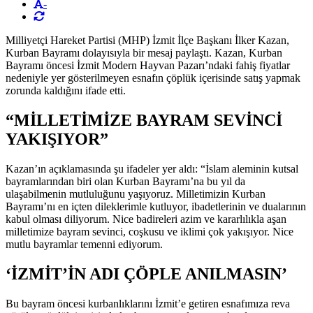
-
Milliyetçi Hareket Partisi (MHP) İzmit İlçe Başkanı İlker Kazan,
Kurban Bayramı dolayısıyla bir mesaj paylaştı. Kazan, Kurban
Bayramı öncesi İzmit Modern Hayvan Pazarı’ndaki fahiş fiyatlar
nedeniyle yer gösterilmeyen esnafın çöplük içerisinde satış yapmak
zorunda kaldığını ifade etti.
“MİLLETİMİZE BAYRAM SEVİNCİ
YAKIŞIYOR”
Kazan’ın açıklamasında şu ifadeler yer aldı: “İslam aleminin kutsal
bayramlarından biri olan Kurban Bayramı’na bu yıl da
ulaşabilmenin mutluluğunu yaşıyoruz. Milletimizin Kurban
Bayramı’nı en içten dileklerimle kutluyor, ibadetlerinin ve dualarının
kabul olması diliyorum. Nice badireleri azim ve kararlılıkla aşan
milletimize bayram sevinci, coşkusu ve iklimi çok yakışıyor. Nice
mutlu bayramlar temenni ediyorum.
‘İZMİT’İN ADI ÇÖPLE ANILMASIN’
Bu bayram öncesi kurbanlıklarını İzmit’e getiren esnafımıza reva