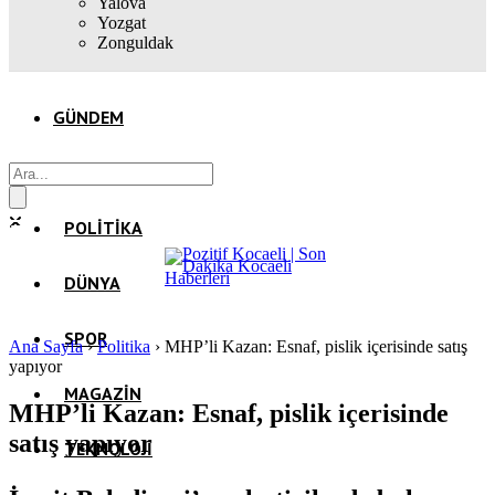
Yalova
Yozgat
Zonguldak
GÜNDEM
EKONOMI
POLITIKA
DÜNYA
SPOR
Ana Sayfa
›
Politika
›
MHP’li Kazan: Esnaf, pislik içerisinde satış
yapıyor
MAGAZIN
MHP’li Kazan: Esnaf, pislik içerisinde
satış yapıyor
TEKNOLOJI