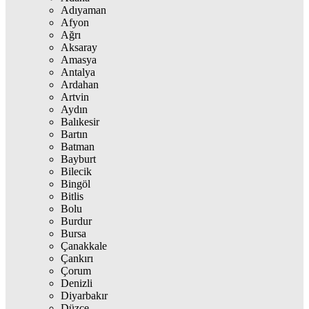
Adıyaman
Afyon
Ağrı
Aksaray
Amasya
Antalya
Ardahan
Artvin
Aydın
Balıkesir
Bartın
Batman
Bayburt
Bilecik
Bingöl
Bitlis
Bolu
Burdur
Bursa
Çanakkale
Çankırı
Çorum
Denizli
Diyarbakır
Düzce