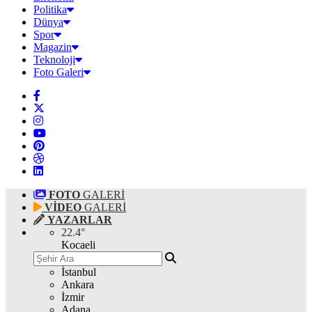
Politika
Dünya
Spor
Magazin
Teknoloji
Foto Galeri
FOTO
GALERİ
VİDEO
GALERİ
YAZARLAR
22.4
°
Kocaeli
İstanbul
Ankara
İzmir
Adana