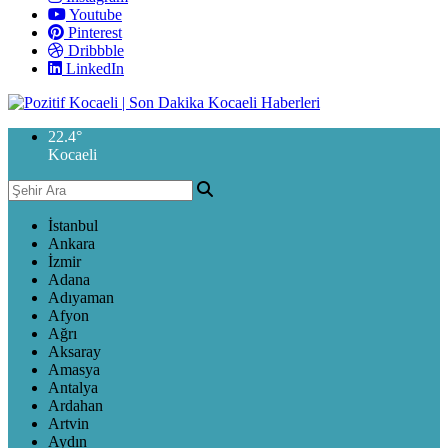
Youtube
Pinterest
Dribbble
LinkedIn
22.4
°
Kocaeli
İstanbul
Ankara
İzmir
Adana
Adıyaman
Afyon
Ağrı
Aksaray
Amasya
Antalya
Ardahan
Artvin
Aydın