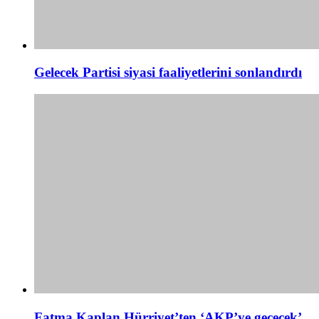
Gelecek Partisi siyasi faaliyetlerini sonlandırdı
Fatma Kaplan Hürriyet’ten ‘AKP’ye geçecek’