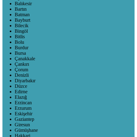
Balıkesir
Bartın
Batman
Bayburt
Bilecik
Bingöl
Bitlis
Bolu
Burdur
Bursa
Çanakkale
Çankırı
Çorum
Denizli
Diyarbakır
Düzce
Edirne
Elazığ
Erzincan
Erzurum
Eskişehir
Gaziantep
Giresun
Gümüşhane
Hakkari