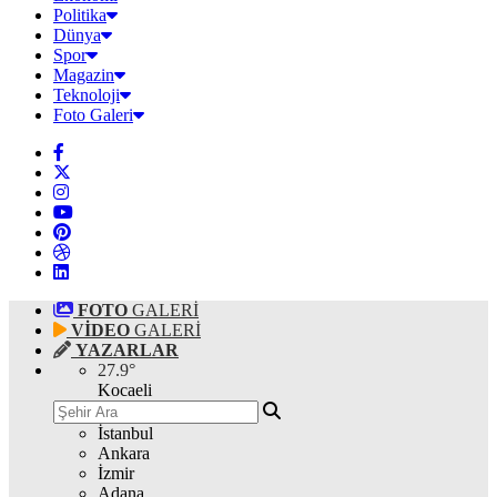
Politika
Dünya
Spor
Magazin
Teknoloji
Foto Galeri
FOTO
GALERİ
VİDEO
GALERİ
YAZARLAR
27.9
°
Kocaeli
İstanbul
Ankara
İzmir
Adana