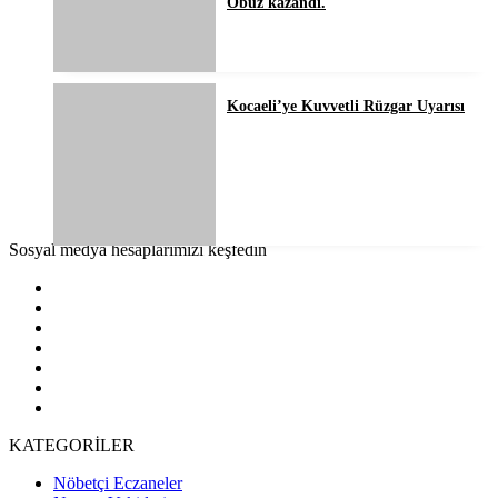
Obuz kazandı.
Kocaeli’ye Kuvvetli Rüzgar Uyarısı
Sosyal medya hesaplarımızı keşfedin
KATEGORİLER
Nöbetçi Eczaneler