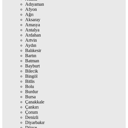
Adıyaman
Afyon
Ağrı
Aksaray
Amasya
Antalya
Ardahan
Artvin
Aydın
Balıkesir
Bartın
Batman
Bayburt
Bilecik
Bingöl
Bitlis
Bolu
Burdur
Bursa
Çanakkale
Çankırı
Çorum
Denizli
Diyarbakır
Düzce