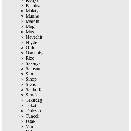
Konya
Kütahya
Malatya
Manisa
Mardin
Muğla
Muş
Nevşehir
Niğde
Ordu
Osmaniye
Rize
Sakarya
Samsun
Siirt
Sinop
Sivas
Şanlıurfa
Şırnak
Tekirdağ
Tokat
Trabzon
Tunceli
Uşak
Van