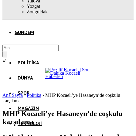
Yalova
Yozgat
Zonguldak
GÜNDEM
EKONOMI
POLITIKA
DÜNYA
SPOR
Ana Sayfa
›
Politika
›
MHP Kocaeli’ye Hasaneyn’de coşkulu
karşılama
MAGAZIN
MHP Kocaeli’ye Hasaneyn’de coşkulu
karşılama
TEKNOLOJI