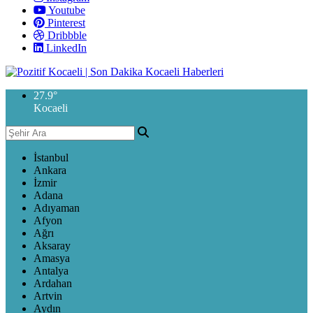
Youtube
Pinterest
Dribbble
LinkedIn
27.9
°
Kocaeli
İstanbul
Ankara
İzmir
Adana
Adıyaman
Afyon
Ağrı
Aksaray
Amasya
Antalya
Ardahan
Artvin
Aydın