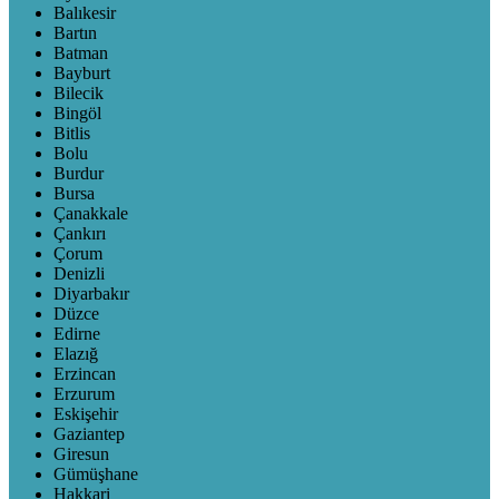
Balıkesir
Bartın
Batman
Bayburt
Bilecik
Bingöl
Bitlis
Bolu
Burdur
Bursa
Çanakkale
Çankırı
Çorum
Denizli
Diyarbakır
Düzce
Edirne
Elazığ
Erzincan
Erzurum
Eskişehir
Gaziantep
Giresun
Gümüşhane
Hakkari