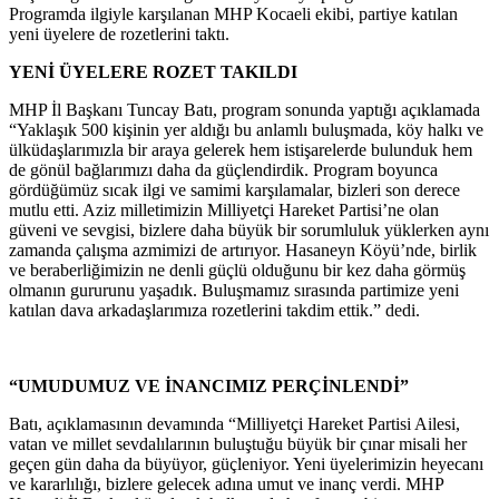
Programda ilgiyle karşılanan MHP Kocaeli ekibi, partiye katılan
yeni üyelere de rozetlerini taktı.
YENİ ÜYELERE ROZET TAKILDI
MHP İl Başkanı Tuncay Batı, program sonunda yaptığı açıklamada
“Yaklaşık 500 kişinin yer aldığı bu anlamlı buluşmada, köy halkı ve
ülküdaşlarımızla bir araya gelerek hem istişarelerde bulunduk hem
de gönül bağlarımızı daha da güçlendirdik. Program boyunca
gördüğümüz sıcak ilgi ve samimi karşılamalar, bizleri son derece
mutlu etti. Aziz milletimizin Milliyetçi Hareket Partisi’ne olan
güveni ve sevgisi, bizlere daha büyük bir sorumluluk yüklerken aynı
zamanda çalışma azmimizi de artırıyor. Hasaneyn Köyü’nde, birlik
ve beraberliğimizin ne denli güçlü olduğunu bir kez daha görmüş
olmanın gururunu yaşadık. Buluşmamız sırasında partimize yeni
katılan dava arkadaşlarımıza rozetlerini takdim ettik.” dedi.
“UMUDUMUZ VE İNANCIMIZ PERÇİNLENDİ”
Batı, açıklamasının devamında “Milliyetçi Hareket Partisi Ailesi,
vatan ve millet sevdalılarının buluştuğu büyük bir çınar misali her
geçen gün daha da büyüyor, güçleniyor. Yeni üyelerimizin heyecanı
ve kararlılığı, bizlere gelecek adına umut ve inanç verdi. MHP