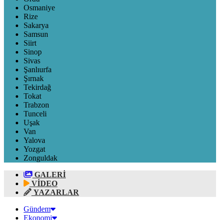
Osmaniye
Rize
Sakarya
Samsun
Siirt
Sinop
Sivas
Şanlıurfa
Şırnak
Tekirdağ
Tokat
Trabzon
Tunceli
Uşak
Van
Yalova
Yozgat
Zonguldak
GALERİ
VİDEO
YAZARLAR
Gündem
Ekonomi