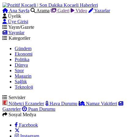
Ana Sayfa
Arama
Galeri
Video
Yazarlar
Üyelik
Üye Girişi
Yayın/Gazete
Yayınlar
Kategoriler
Gündem
Ekonomi
Politika
Dünya
Spor
Magazin
Sağlık
Teknoloji
Servisler
Nöbetçi Eczaneler
Hava Durumu
Namaz Vakitleri
Gazeteler
Puan Durumu
Sosyal Medya
Facebook
Instagram