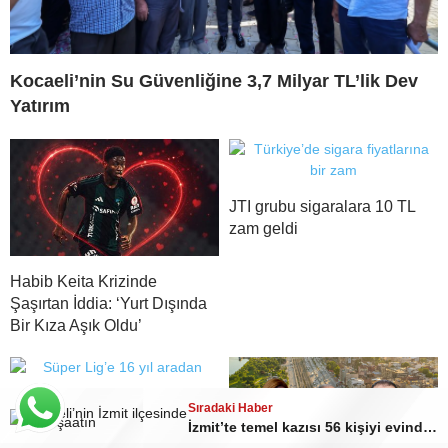
Kocaeli’nin Su Güvenliğine 3,7 Milyar TL’lik Dev
Yatırım
JTI grubu sigaralara 10 TL
zam geldi
Habib Keita Krizinde
Şaşırtan İddia: ‘Yurt Dışında
Bir Kıza Aşık Oldu’
Kocaelispor Yeni Sezonu
Sıradaki Haber
Sıradaki Haber
Sıradaki Haber
Sıradaki Haber
Buray Konseriyle Açacak
İzmit Belediyesi’ne operasyon: Başkan Fatma Kaplan Hürriyet, eşi ve 29 kişi gözaltında
Kartepe Mesire Alanı Yazın da Doğaseverlerin Vazgeçilmez Adresi
İzmit Belediye Başkanı Fatma Kaplan Hürriyet görevden uzaklaştırıldı
İzmit’te temel kazısı 56 kişiyi evinden etti