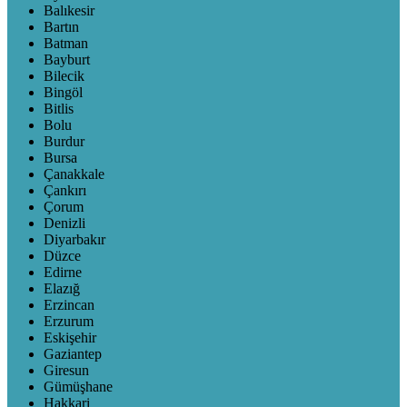
Balıkesir
Bartın
Batman
Bayburt
Bilecik
Bingöl
Bitlis
Bolu
Burdur
Bursa
Çanakkale
Çankırı
Çorum
Denizli
Diyarbakır
Düzce
Edirne
Elazığ
Erzincan
Erzurum
Eskişehir
Gaziantep
Giresun
Gümüşhane
Hakkari