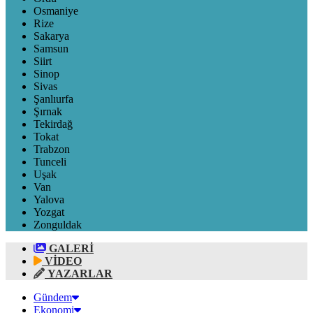
Osmaniye
Rize
Sakarya
Samsun
Siirt
Sinop
Sivas
Şanlıurfa
Şırnak
Tekirdağ
Tokat
Trabzon
Tunceli
Uşak
Van
Yalova
Yozgat
Zonguldak
GALERİ
VİDEO
YAZARLAR
Gündem
Ekonomi