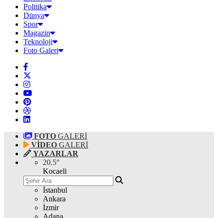
Politika
Dünya
Spor
Magazin
Teknoloji
Foto Galeri
FOTO
GALERİ
VİDEO
GALERİ
YAZARLAR
20.5
°
Kocaeli
İstanbul
Ankara
İzmir
Adana