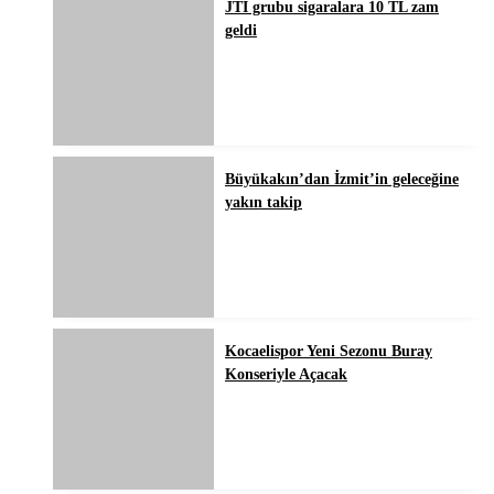
JTI grubu sigaralara 10 TL zam
geldi
Büyükakın’dan İzmit’in geleceğine
yakın takip
Kocaelispor Yeni Sezonu Buray
Konseriyle Açacak