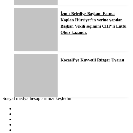
İzmit Belediye Başkanı Fatma
Kaplan Hürriyet’in yerine yapılan
Başkan Vekili seçimini CHP’li Lütfü
Obuz kazandı.
Kocaeli’ye Kuvvetli Rüzgar Uyarısı
Sosyal medya hesaplarımızı keşfedin