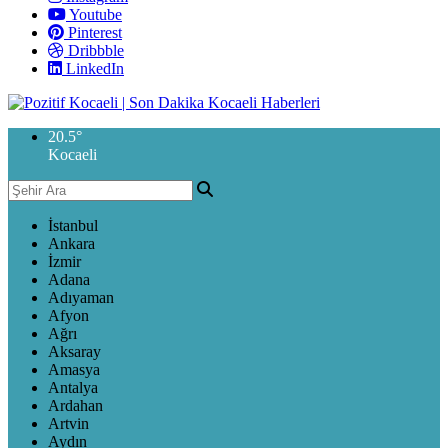
Youtube
Pinterest
Dribbble
LinkedIn
20.5
°
Kocaeli
İstanbul
Ankara
İzmir
Adana
Adıyaman
Afyon
Ağrı
Aksaray
Amasya
Antalya
Ardahan
Artvin
Aydın