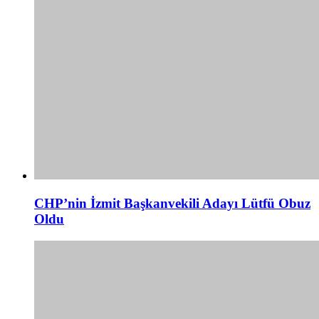
CHP’nin İzmit Başkanvekili Adayı Lütfü Obuz
Oldu