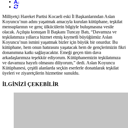
-
Milliyetçi Hareket Partisi Kocaeli eski İl Başkanlarından Aslan
Koyuncu’nun adını yaşatmak amacıyla kurulan kütüphane, teşkilat
mensuplarının ve genç ülkücülerin bilgiyle buluşmasına vesile
olacak. Açılışta konuşan İl Başkanı Tuncay Batı, “Davamıza ve
teşkilatımıza yıllarca hizmet etmiş kıymetli büyüğümüz Aslan
Koyuncu’nun ismini yaşatmak bizler için büyük bir onurdur. Bu
kütüphane, hem onun hatırasını yaşatacak hem de gençlerimizin fikri
donanımına katkı sağlayacaktır. Emeği geçen tüm dava
arkadaşlarımıza teşekkür ediyorum. Kütüphanemizin teşkilatımıza
ve davamıza hayırlı olmasını diliyorum,” dedi. Aslan Koyuncu
Kütüphanesi, çeşitli alanlarda seçkin eserlerle donatılarak teşkilat
üyeleri ve ziyaretçilerin hizmetine sunuldu.
İLGİNİZİ
ÇEKEBİLİR