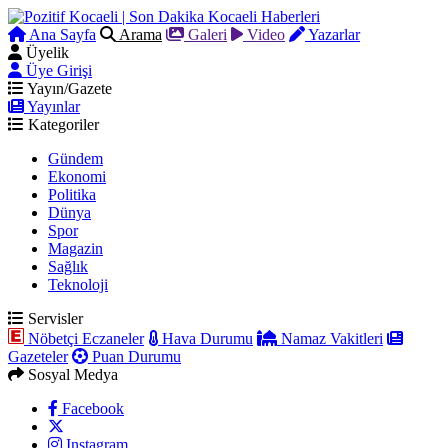
Ana Sayfa
Arama
Galeri
Video
Yazarlar
Üyelik
Üye Girişi
Yayın/Gazete
Yayınlar
Kategoriler
Gündem
Ekonomi
Politika
Dünya
Spor
Magazin
Sağlık
Teknoloji
Servisler
Nöbetçi Eczaneler
Hava Durumu
Namaz Vakitleri
Gazeteler
Puan Durumu
Sosyal Medya
Facebook
Instagram