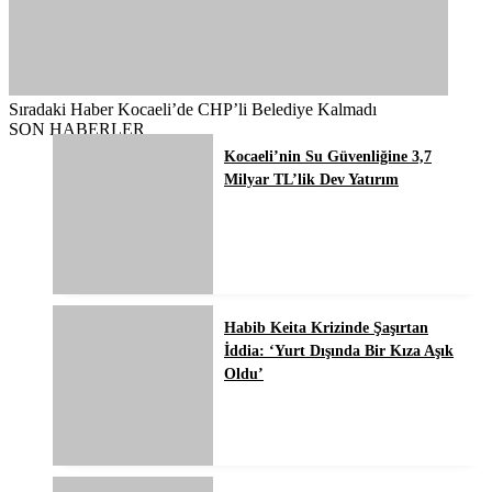
Sıradaki Haber
Kocaeli’de CHP’li Belediye Kalmadı
SON HABERLER
Kocaeli’nin Su Güvenliğine 3,7
Milyar TL’lik Dev Yatırım
Habib Keita Krizinde Şaşırtan
İddia: ‘Yurt Dışında Bir Kıza Aşık
Oldu’