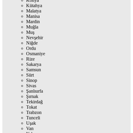
Konya
Kütahya
Malatya
Manisa
Mardin
Muğla
Muş
Nevşehir
Niğde
Ordu
Osmaniye
Rize
Sakarya
Samsun
Siirt
Sinop
Sivas
Şanlıurfa
Şırnak
Tekirdağ
Tokat
Trabzon
Tunceli
Uşak
Van