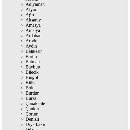
Adıyaman
Afyon
Ağrı
Aksaray
Amasya
Antalya
Ardahan
Artvin
Aydın
Balıkesir
Bartın
Batman
Bayburt
Bilecik
Bingöl
Bitlis
Bolu
Burdur
Bursa
Çanakkale
Çankırı
Çorum
Denizli
Diyarbakır
Düzce