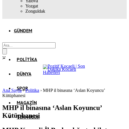
Yalova
Yozgat
Zonguldak
GÜNDEM
EKONOMI
POLITIKA
DÜNYA
SPOR
Ana Sayfa
›
Politika
›
MHP il binasına ‘Aslan Koyuncu’
Kütüphanesi
MAGAZIN
MHP il binasına ‘Aslan Koyuncu’
Kütüphanesi
TEKNOLOJI