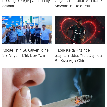
dikkat çekti! İşte partilerin oy
Coşkusu! Taraftar Milli İrade
oranları
Meydanı’nı Doldurdu
Kocaeli’nin Su Güvenliğine
Habib Keita Krizinde
3,7 Milyar TL’lik Dev Yatırım
Şaşırtan İddia: ‘Yurt Dışında
Bir Kıza Aşık Oldu’