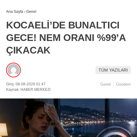
Ana Sayfa
›
Genel
KOCAELİ’DE BUNALTICI
GECE! NEM ORANI %99’A
ÇIKACAK
TÜM YAZILARI
Giriş: 08-08-2026 01:47
Genel
Gündem
Kaynak: HABER MERKEZI