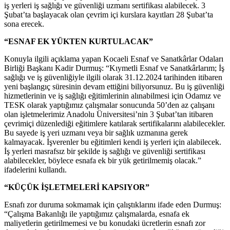
iş yerleri iş sağlığı ve güvenliği uzmanı sertifikası alabilecek. 3
Şubat’ta başlayacak olan çevrim içi kurslara kayıtları 28 Şubat’ta
sona erecek.
“ESNAF EK YÜKTEN KURTULACAK”
Konuyla ilgili açıklama yapan Kocaeli Esnaf ve Sanatkârlar Odaları
Birliği Başkanı Kadir Durmuş: “Kıymetli Esnaf ve Sanatkârlarım; İş
sağlığı ve iş güvenliğiyle ilgili olarak 31.12.2024 tarihinden itibaren
yeni başlangıç süresinin devam ettiğini biliyorsunuz. Bu iş güvenliği
hizmetlerinin ve iş sağlığı eğitimlerinin alınabilmesi için Odamız ve
TESK olarak yaptığımız çalışmalar sonucunda 50’den az çalışanı
olan işletmelerimiz Anadolu Üniversitesi’nin 3 Şubat’tan itibaren
çevrimiçi düzenlediği eğitimlere katılarak sertifikalarını alabilecekler.
Bu sayede iş yeri uzmanı veya bir sağlık uzmanına gerek
kalmayacak. İşverenler bu eğitimleri kendi iş yerleri için alabilecek.
İş yerleri masrafsız bir şekilde iş sağlığı ve güvenliği sertifikası
alabilecekler, böylece esnafa ek bir yük getirilmemiş olacak.”
ifadelerini kullandı.
“KÜÇÜK İŞLETMELERİ KAPSIYOR”
Esnafı zor duruma sokmamak için çalıştıklarını ifade eden Durmuş:
“Çalışma Bakanlığı ile yaptığımız çalışmalarda, esnafa ek
maliyetlerin getirilmemesi ve bu konudaki ücretlerin esnafı zor