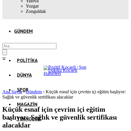
Yalova
Yozgat
Zonguldak
GÜNDEM
EKONOMI
POLITIKA
DÜNYA
SPOR
Ana Sayfa
›
Gündem
›
Küçük esnaf için çevrim içi eğitim başlıyor:
Sağlık ve güvenlik sertifikası alacaklar
MAGAZIN
Küçük esnaf için çevrim içi eğitim
başlıyor: Sağlık ve güvenlik sertifikası
TEKNOLOJI
alacaklar