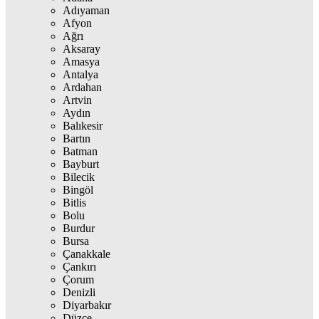
Adıyaman
Afyon
Ağrı
Aksaray
Amasya
Antalya
Ardahan
Artvin
Aydın
Balıkesir
Bartın
Batman
Bayburt
Bilecik
Bingöl
Bitlis
Bolu
Burdur
Bursa
Çanakkale
Çankırı
Çorum
Denizli
Diyarbakır
Düzce