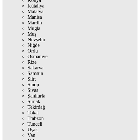
Konya
Kütahya
Malatya
Manisa
Mardin
Muğla
Muş
Nevşehir
Niğde
Ordu
Osmaniye
Rize
Sakarya
Samsun
Siirt
Sinop
Sivas
Şanlıurfa
Şırnak
Tekirdağ
Tokat
Trabzon
Tunceli
Uşak
Van