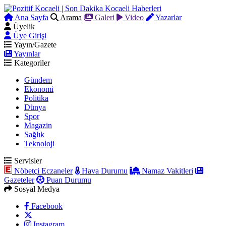
Ana Sayfa
Arama
Galeri
Video
Yazarlar
Üyelik
Üye Girişi
Yayın/Gazete
Yayınlar
Kategoriler
Gündem
Ekonomi
Politika
Dünya
Spor
Magazin
Sağlık
Teknoloji
Servisler
Nöbetçi Eczaneler
Hava Durumu
Namaz Vakitleri
Gazeteler
Puan Durumu
Sosyal Medya
Facebook
Instagram