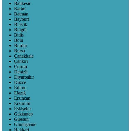
Balıkesir
Bartın
Batman
Bayburt
Bilecik
Bingöl
Bitlis
Bolu
Burdur
Bursa
Çanakkale
Çankırı
Çorum
Denizli
Diyarbakır
Düzce
Edirne
Elazığ
Erzincan
Erzurum
Eskişehir
Gaziantep
Giresun
Gümüşhane
Hakkari