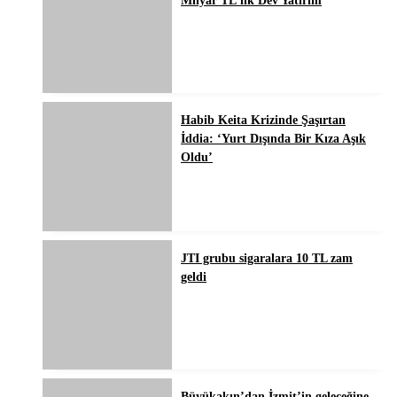
Milyar TL’lik Dev Yatırım
Habib Keita Krizinde Şaşırtan
İddia: ‘Yurt Dışında Bir Kıza Aşık
Oldu’
JTI grubu sigaralara 10 TL zam
geldi
Büyükakın’dan İzmit’in geleceğine