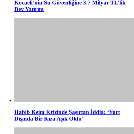
Kocaeli’nin Su Güvenliğine 3,7 Milyar TL’lik
Dev Yatırım
Habib Keita Krizinde Şaşırtan İddia: ‘Yurt
Dışında Bir Kıza Aşık Oldu’