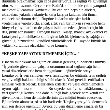
durumda bırakmaması için çaba gösteriyoruz. İş sağlığı ve güvenliği
olmazsa olmazımız. Geçenlerde Bolu’daki bir otelde çıkan yangında
maalesef 78 canımızı kaybettik. Bu canların hepsinin aileleri,
akrabaları, yakınları sıkıntıyla karşı karşıya kaldılar. Bu ihmal
edilecek bir durum değil. Bugüne kadar bu tür işler farklı
yöntemlerle yapılıyordu, ancak artık yeni bir imkan sayesinde hem
bireysel çalışanlar hem de çalışan istihdam eden işletmeler için bir
değişiklik söz konusu. Örneğin bakkal, kasap, manav, ayakkabıcı ve
kırtasiyeci gibi tehlikesiz sınıfa giren küçük işletmeler, iş sağlığı ve
güvenliği hizmetlerini kendileri yürütebilecek. Bu sayede büyük bir
yükten kurtulmuş olacaklar.” diye konuştu.
“KEŞKE YAPSAYDIK DEMEMEK İÇİN…”
Esnafın muhakkak bu eğitimleri alması gerektiğini belirten Durmuş:
“İş yerinde güvenli bir çalışma ortamının nasıl sağlanacağı hem
yasal düzenlemelerle hem de uygulamalı eğitimlerle ortaya
konuluyor. İş yeri sahipleri veya temsilcileri bu eğitimlerle iş sağlığı
ve güvenliği hakkında bilgi sahibi olacak. Yani gerekli sertifikaları
almaları yeterli olacak. Belirlenen kriterler ve yasal düzenlemelere
uyum sağlanması zorunludur. Bu sayede esnaf ve sanatkârlarımız, iş
yeri güvenliği konusunda daha bilinçli hale gelerek hem kendi can
güvenliklerini hem de müşterilerinin güvenliğini temin edecekler.
Eğitimlerin alınması, olası bir hadisede ‘Keşke yapsaydık’ dememek
için son derece önemlidir. Ayrıca bu yeni düzenleme esnafa ek bir