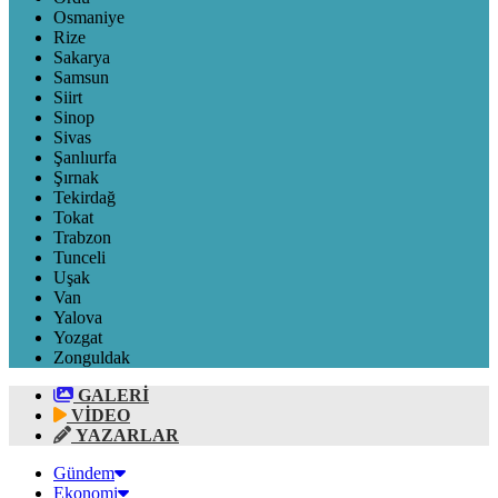
Osmaniye
Rize
Sakarya
Samsun
Siirt
Sinop
Sivas
Şanlıurfa
Şırnak
Tekirdağ
Tokat
Trabzon
Tunceli
Uşak
Van
Yalova
Yozgat
Zonguldak
GALERİ
VİDEO
YAZARLAR
Gündem
Ekonomi