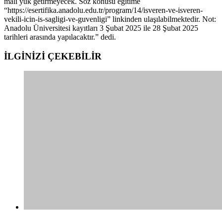
mali yük getirmeyecek. Söz konusu eğitime
“https://esertifika.anadolu.edu.tr/program/14/isveren-ve-isveren-
vekili-icin-is-sagligi-ve-guvenligi” linkinden ulaşılabilmektedir. Not:
Anadolu Üniversitesi kayıtları 3 Şubat 2025 ile 28 Şubat 2025
tarihleri arasında yapılacaktır.” dedi.
İLGİNİZİ
ÇEKEBİLİR