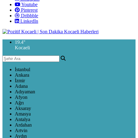
Youtube
Pinterest
Dribbble
LinkedIn
19.4
°
Kocaeli
İstanbul
Ankara
İzmir
Adana
Adıyaman
Afyon
Ağrı
Aksaray
Amasya
Antalya
Ardahan
Artvin
Aydın