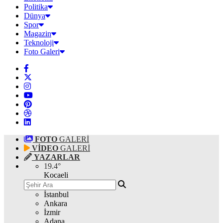
Politika
Dünya
Spor
Magazin
Teknoloji
Foto Galeri
FOTO
GALERİ
VİDEO
GALERİ
YAZARLAR
19.4
°
Kocaeli
İstanbul
Ankara
İzmir
Adana