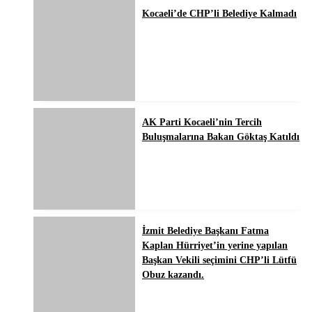
Kocaeli’de CHP’li Belediye Kalmadı
AK Parti Kocaeli’nin Tercih
Buluşmalarına Bakan Göktaş Katıldı
İzmit Belediye Başkanı Fatma
Kaplan Hürriyet’in yerine yapılan
Başkan Vekili seçimini CHP’li Lütfü
Obuz kazandı.