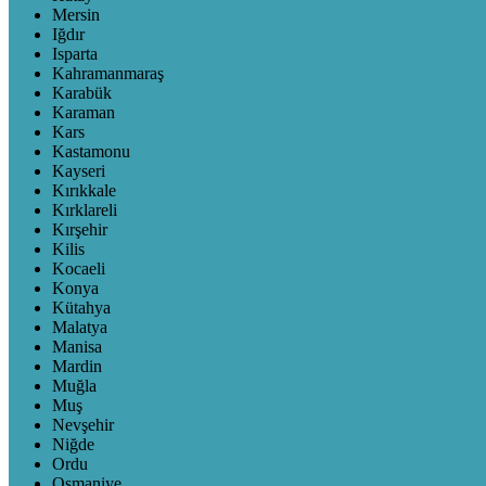
Mersin
Iğdır
Isparta
Kahramanmaraş
Karabük
Karaman
Kars
Kastamonu
Kayseri
Kırıkkale
Kırklareli
Kırşehir
Kilis
Kocaeli
Konya
Kütahya
Malatya
Manisa
Mardin
Muğla
Muş
Nevşehir
Niğde
Ordu
Osmaniye