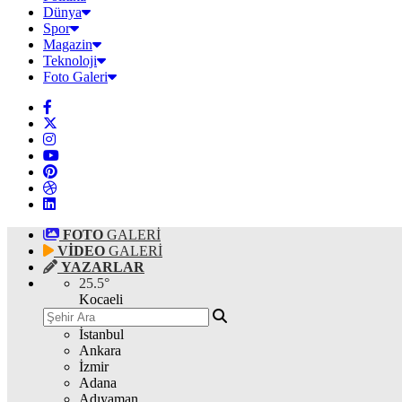
Dünya
Spor
Magazin
Teknoloji
Foto Galeri
FOTO
GALERİ
VİDEO
GALERİ
YAZARLAR
25.5
°
Kocaeli
İstanbul
Ankara
İzmir
Adana
Adıyaman