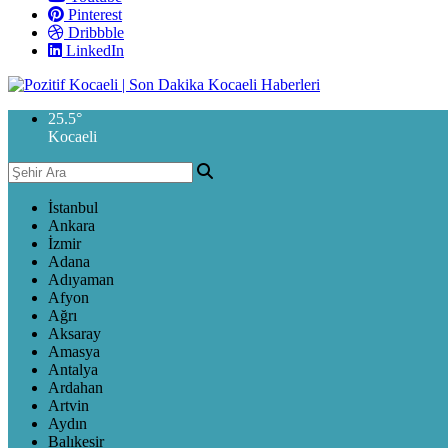
Pinterest
Dribbble
LinkedIn
25.5
°
Kocaeli
İstanbul
Ankara
İzmir
Adana
Adıyaman
Afyon
Ağrı
Aksaray
Amasya
Antalya
Ardahan
Artvin
Aydın
Balıkesir