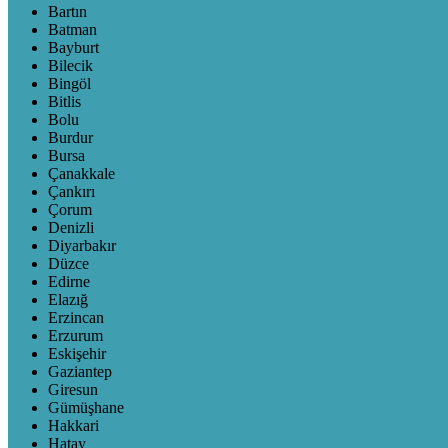
Bartın
Batman
Bayburt
Bilecik
Bingöl
Bitlis
Bolu
Burdur
Bursa
Çanakkale
Çankırı
Çorum
Denizli
Diyarbakır
Düzce
Edirne
Elazığ
Erzincan
Erzurum
Eskişehir
Gaziantep
Giresun
Gümüşhane
Hakkari
Hatay