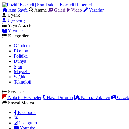
Ana Sayfa
Arama
Galeri
Video
Yazarlar
Üyelik
Üye Girişi
Yayın/Gazete
Yayınlar
Kategoriler
Gündem
Ekonomi
Politika
Dünya
Spor
Magazin
Sağlık
Teknoloji
Servisler
Nöbetçi Eczaneler
Hava Durumu
Namaz Vakitleri
Gazete
Sosyal Medya
Facebook
Instagram
Youtube