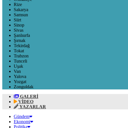
Rize
Sakarya
Samsun
Siirt
Sinop
Sivas
Şanlıurfa
Şırnak
Tekirdağ
Tokat
Trabzon
Tunceli
Uşak
Van
Yalova
Yozgat
Zonguldak
GALERİ
VİDEO
YAZARLAR
Gündem
Ekonomi
Politika