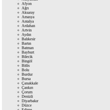
Afyon
Ağrı
Aksaray
Amasya
Antalya
Ardahan
Artvin
Aydın
Balıkesir
Bartın
Batman
Bayburt
Bilecik
Bingöl
Bitlis
Bolu
Burdur
Bursa
Çanakkale
Çankırı
Çorum
Denizli
Diyarbakır
Düzce
Edirne