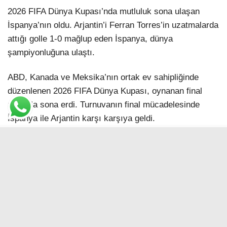
2026 FIFA Dünya Kupası’nda mutluluk sona ulaşan
İspanya’nın oldu. Arjantin’i Ferran Torres’in uzatmalarda
attığı golle 1-0 mağlup eden İspanya, dünya
şampiyonluğuna ulaştı.
ABD, Kanada ve Meksika’nın ortak ev sahipliğinde
düzenlenen 2026 FIFA Dünya Kupası, oynanan final
maçıyla sona erdi. Turnuvanın final mücadelesinde
İspanya ile Arjantin karşı karşıya geldi.
Normal süresi golsüz eşitlikle tamamlanan
karşılaşmada iki takım da uzun süre gol yollarında etkili
olamadı. Uzatmaların ilk yarısında, 106. dakikada
Ferran Torres’in attığı golle 1-0 öne geçen İspanya,
karşılaşmadan galip ayrılarak kupanın sahibi oldu.
REKOR ÖDÜLÜN DE SAHİBİ