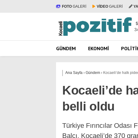
FOTO
GALERİ
VİDEO
GALERİ
Y
3
GÜNDEM
EKONOMI
POLITI
Ana Sayfa
›
Gündem
›
Kocaeli’de halk pideni
Kocaeli’de ha
belli oldu
Türkiye Fırıncılar Odası 
Balcı, Kocaeli’de 370 gra