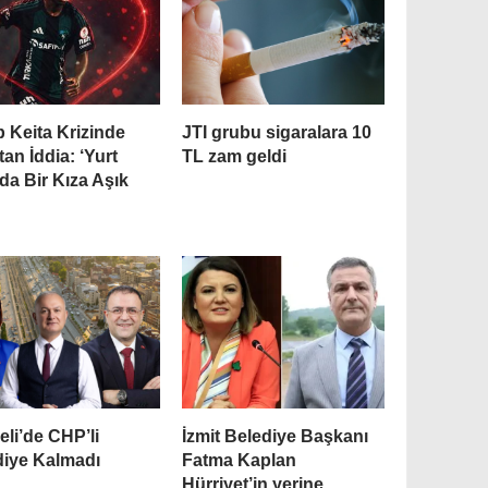
 Keita Krizinde
JTI grubu sigaralara 10
tan İddia: ‘Yurt
TL zam geldi
da Bir Kıza Aşık
’
li’de CHP’li
İzmit Belediye Başkanı
diye Kalmadı
Fatma Kaplan
Hürriyet’in yerine