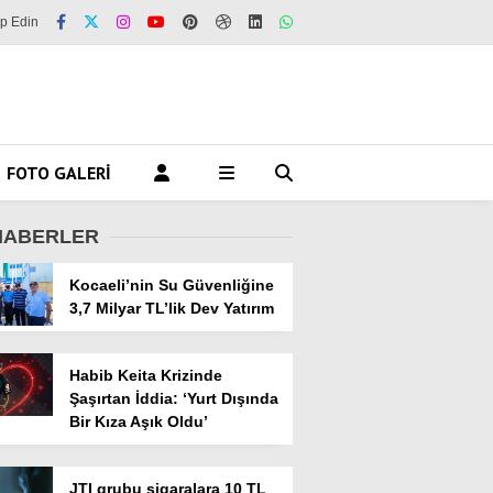
ip Edin
FOTO GALERI
HABERLER
Kocaeli’nin Su Güvenliğine
3,7 Milyar TL’lik Dev Yatırım
Habib Keita Krizinde
Şaşırtan İddia: ‘Yurt Dışında
Bir Kıza Aşık Oldu’
JTI grubu sigaralara 10 TL