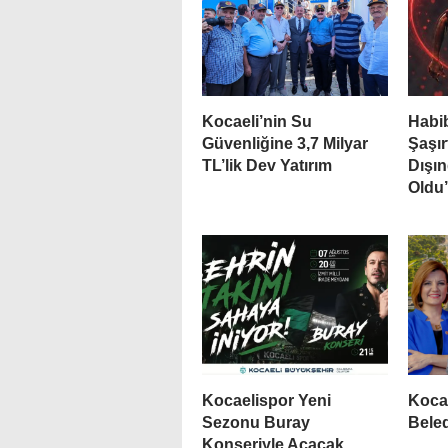
Kocaeli’nin Su
Habib
Güvenliğine 3,7 Milyar
Şaşır
TL’lik Dev Yatırım
Dışın
Oldu
Kocaelispor Yeni
Kocae
Sezonu Buray
Bele
Konseriyle Açacak