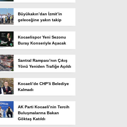
Büyükakın’dan İzmit’in
geleceğine yakın takip
Kocaelispor Yeni Sezonu
Buray Konseriyle Açacak
Santral Rampası’nın Çıkış
Yönü Yeniden Trafiğe Açıldı
Kocaeli’de CHP’li Belediye
Kalmadı
AK Parti Kocaeli’nin Tercih
Buluşmalarına Bakan
Göktaş Katıldı