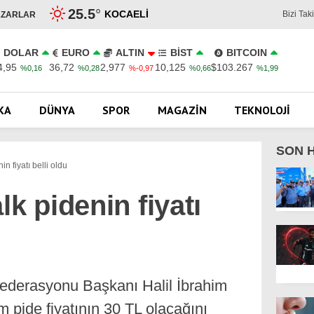
25.5
°
KOCAELI
Bizi Tak
AZARLAR
DOLAR
EURO
ALTIN
BİST
BITCOIN
4,95
36,72
2,977
10,125
$103.267
%0,16
%0,28
%-0,97
%0,66
%1,99
KA
DÜNYA
SPOR
MAGAZIN
TEKNOLOJI
SON 
n fiyatı belli oldu
lk pidenin fiyatı
Federasyonu Başkanı Halil İbrahim
m pide fiyatının 30 TL olacağını