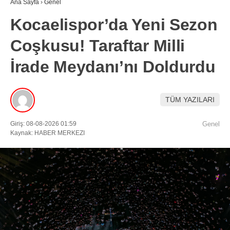
Ana Sayfa
›
Genel
Kocaelispor’da Yeni Sezon
Coşkusu! Taraftar Milli
İrade Meydanı’nı Doldurdu
TÜM YAZILARI
Giriş: 08-08-2026 01:59
Genel
Kaynak: HABER MERKEZI