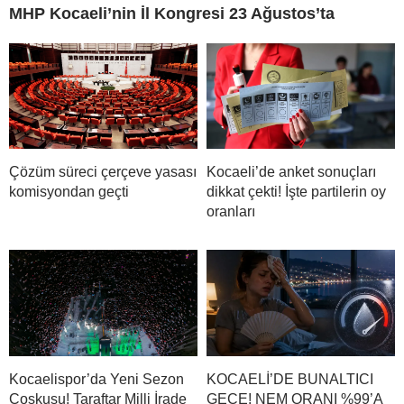
MHP Kocaeli’nin İl Kongresi 23 Ağustos’ta
Çözüm süreci çerçeve yasası
Kocaeli’de anket sonuçları
komisyondan geçti
dikkat çekti! İşte partilerin oy
oranları
Kocaelispor’da Yeni Sezon
KOCAELİ’DE BUNALTICI
Coşkusu! Taraftar Milli İrade
GECE! NEM ORANI %99’A