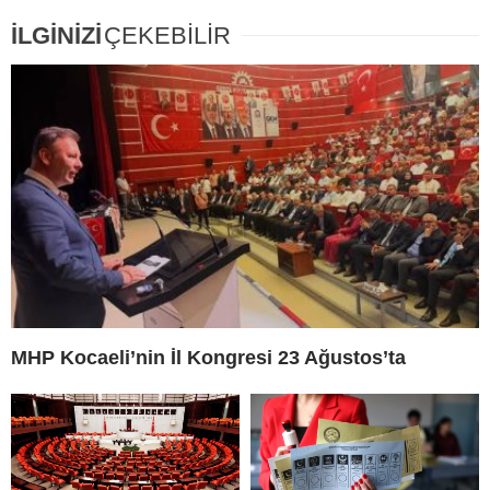
İLGİNİZİ
ÇEKEBİLİR
MHP Kocaeli’nin İl Kongresi 23 Ağustos’ta