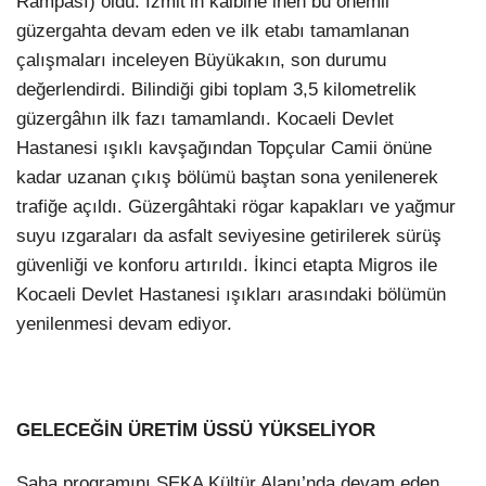
Rampası) oldu. İzmit’in kalbine inen bu önemli
güzergahta devam eden ve ilk etabı tamamlanan
çalışmaları inceleyen Büyükakın, son durumu
değerlendirdi. Bilindiği gibi toplam 3,5 kilometrelik
güzergâhın ilk fazı tamamlandı. Kocaeli Devlet
Hastanesi ışıklı kavşağından Topçular Camii önüne
kadar uzanan çıkış bölümü baştan sona yenilenerek
trafiğe açıldı. Güzergâhtaki rögar kapakları ve yağmur
suyu ızgaraları da asfalt seviyesine getirilerek sürüş
güvenliği ve konforu artırıldı. İkinci etapta Migros ile
Kocaeli Devlet Hastanesi ışıkları arasındaki bölümün
yenilenmesi devam ediyor.
GELECEĞİN ÜRETİM ÜSSÜ YÜKSELİYOR
Saha programını SEKA Kültür Alanı’nda devam eden