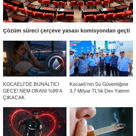
Çözüm süreci çerçeve yasası komisyondan geçti
KOCAELİ’DE BUNALTICI
Kocaeli’nin Su Güvenliğine
GECE! NEM ORANI %99’A
3,7 Milyar TL’lik Dev Yatırım
ÇIKACAK