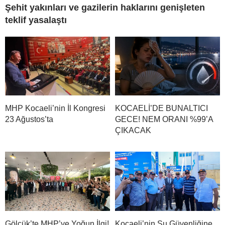
Şehit yakınları ve gazilerin haklarını genişleten
teklif yasalaştı
MHP Kocaeli’nin İl Kongresi
KOCAELİ’DE BUNALTICI
23 Ağustos’ta
GECE! NEM ORANI %99’A
ÇIKACAK
Gölcük’te MHP’ye Yoğun İlgi!
Kocaeli’nin Su Güvenliğine