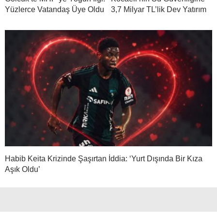
Yüzlerce Vatandaş Üye Oldu
3,7 Milyar TL’lik Dev Yatırım
Habib Keita Krizinde Şaşırtan İddia: ‘Yurt Dışında Bir Kıza
Aşık Oldu’