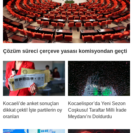
Çözüm süreci çerçeve yasası komisyondan geçti
Kocaeli’de anket sonuçları
Kocaelispor’da Yeni Sezon
dikkat çekti! İşte partilerin oy
Coşkusu! Taraftar Milli İrade
oranları
Meydanı’nı Doldurdu