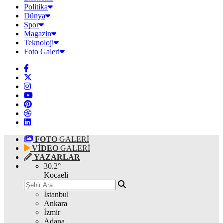
Politika
Dünya
Spor
Magazin
Teknoloji
Foto Galeri
FOTO
GALERİ
VİDEO
GALERİ
YAZARLAR
30.2
°
Kocaeli
İstanbul
Ankara
İzmir
Adana