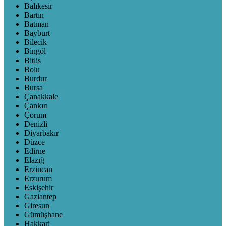
Balıkesir
Bartın
Batman
Bayburt
Bilecik
Bingöl
Bitlis
Bolu
Burdur
Bursa
Çanakkale
Çankırı
Çorum
Denizli
Diyarbakır
Düzce
Edirne
Elazığ
Erzincan
Erzurum
Eskişehir
Gaziantep
Giresun
Gümüşhane
Hakkari