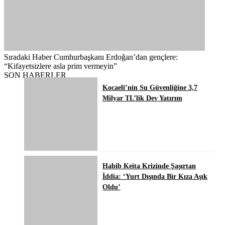
Sıradaki Haber
Cumhurbaşkanı Erdoğan’dan gençlere:
“Kifayetsizlere asla prim vermeyin”
SON HABERLER
Kocaeli’nin Su Güvenliğine 3,7
Milyar TL’lik Dev Yatırım
Habib Keita Krizinde Şaşırtan
İddia: ‘Yurt Dışında Bir Kıza Aşık
Oldu’