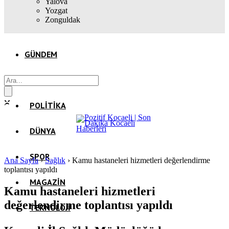
Yalova
Yozgat
Zonguldak
GÜNDEM
EKONOMI
POLITIKA
DÜNYA
SPOR
Ana Sayfa
›
Sağlık
›
Kamu hastaneleri hizmetleri değerlendirme
toplantısı yapıldı
MAGAZIN
Kamu hastaneleri hizmetleri
değerlendirme toplantısı yapıldı
TEKNOLOJI