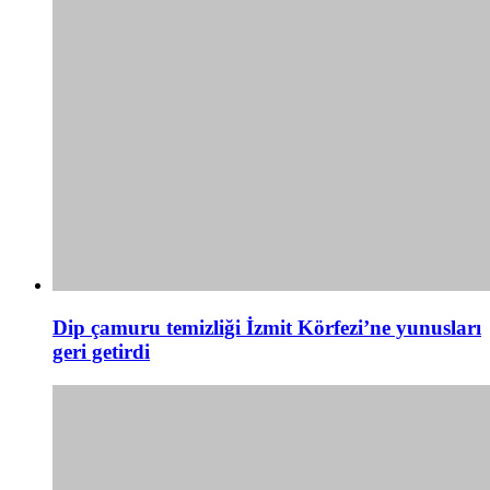
Dip çamuru temizliği İzmit Körfezi’ne yunusları
geri getirdi