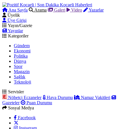
Ana Sayfa
Arama
Galeri
Video
Yazarlar
Üyelik
Üye Girişi
Yayın/Gazete
Yayınlar
Kategoriler
Gündem
Ekonomi
Politika
Dünya
Spor
Magazin
Sağlık
Teknoloji
Servisler
Nöbetçi Eczaneler
Hava Durumu
Namaz Vakitleri
Gazeteler
Puan Durumu
Sosyal Medya
Facebook
Instagram