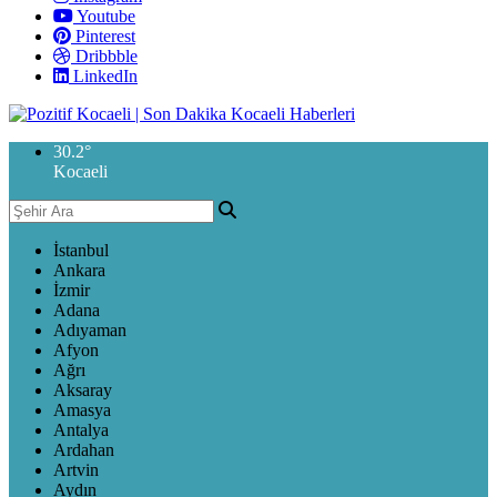
Youtube
Pinterest
Dribbble
LinkedIn
30.2
°
Kocaeli
İstanbul
Ankara
İzmir
Adana
Adıyaman
Afyon
Ağrı
Aksaray
Amasya
Antalya
Ardahan
Artvin
Aydın