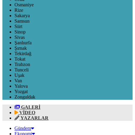
Osmaniye
Rize
Sakarya
Samsun
Siirt
Sinop
Sivas
Şanlıurfa
Şırnak
Tekirdağ
Tokat
Trabzon
Tunceli
Uşak
Van
Yalova
Yozgat
Zonguldak
GALERİ
VİDEO
YAZARLAR
Gündem
Ekonomi