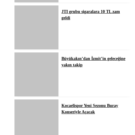
JTI grubu sigaralara 10 TL zam
geldi
Büyükakın’dan İzmit’in geleceğine
yakın takip
Kocaelispor Yeni Sezonu Buray
Konseriyle Açacak