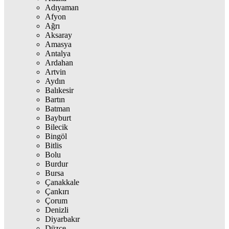
Adıyaman
Afyon
Ağrı
Aksaray
Amasya
Antalya
Ardahan
Artvin
Aydın
Balıkesir
Bartın
Batman
Bayburt
Bilecik
Bingöl
Bitlis
Bolu
Burdur
Bursa
Çanakkale
Çankırı
Çorum
Denizli
Diyarbakır
Düzce