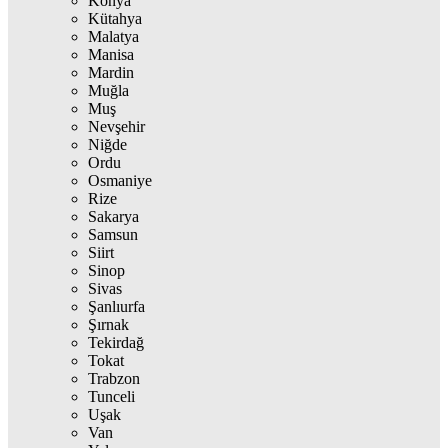
Konya
Kütahya
Malatya
Manisa
Mardin
Muğla
Muş
Nevşehir
Niğde
Ordu
Osmaniye
Rize
Sakarya
Samsun
Siirt
Sinop
Sivas
Şanlıurfa
Şırnak
Tekirdağ
Tokat
Trabzon
Tunceli
Uşak
Van