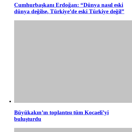
Cumhurbaşkanı Erdoğan: “Dünya nasıl eski
dünya değilse, Türkiye’de eski Türkiye değil”
Büyükakın’ın toplantısı tüm Kocaeli’yi
buluşturdu