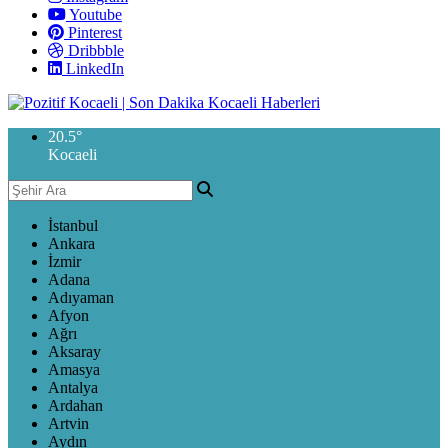
Youtube
Pinterest
Dribbble
LinkedIn
20.5
°
Kocaeli
İstanbul
Ankara
İzmir
Adana
Adıyaman
Afyon
Ağrı
Aksaray
Amasya
Antalya
Ardahan
Artvin
Aydın