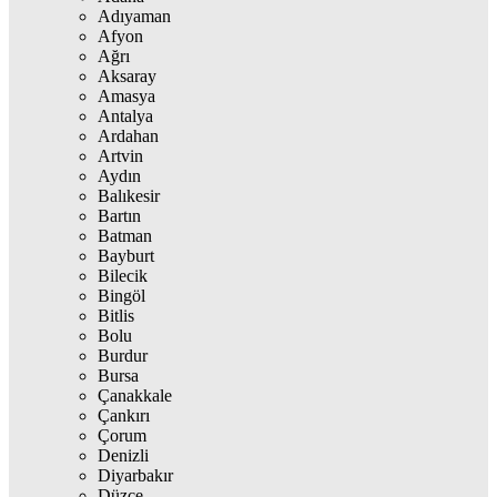
Adıyaman
Afyon
Ağrı
Aksaray
Amasya
Antalya
Ardahan
Artvin
Aydın
Balıkesir
Bartın
Batman
Bayburt
Bilecik
Bingöl
Bitlis
Bolu
Burdur
Bursa
Çanakkale
Çankırı
Çorum
Denizli
Diyarbakır
Düzce