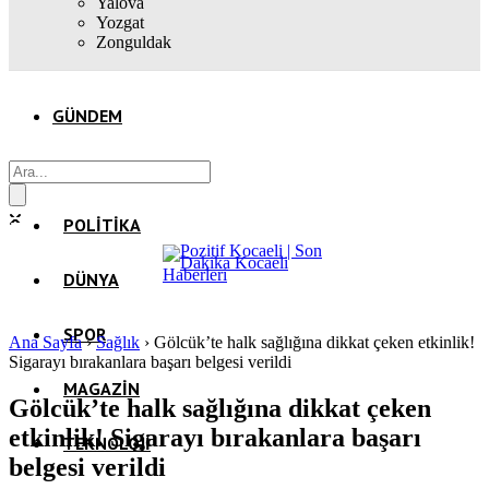
Yalova
Yozgat
Zonguldak
GÜNDEM
EKONOMI
POLITIKA
DÜNYA
SPOR
Ana Sayfa
›
Sağlık
›
Gölcük’te halk sağlığına dikkat çeken etkinlik!
Sigarayı bırakanlara başarı belgesi verildi
MAGAZIN
Gölcük’te halk sağlığına dikkat çeken
etkinlik! Sigarayı bırakanlara başarı
TEKNOLOJI
belgesi verildi