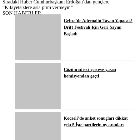
Sıradaki Haber
Cumhurbaşkanı Erdoğan’dan gençlere:
“Kifayetsizlere asla prim vermeyin”
SON HABERLER
Gebze’de Adrenalin Tavan Yapacak!
Drift Festivali İçin Geri Sayım
Başladı
Çözüm süreci çerçeve yasası
komisyondan geçti
Kocaeli’de anket sonuçları dikkat
çekti! İşte partilerin oy oranları