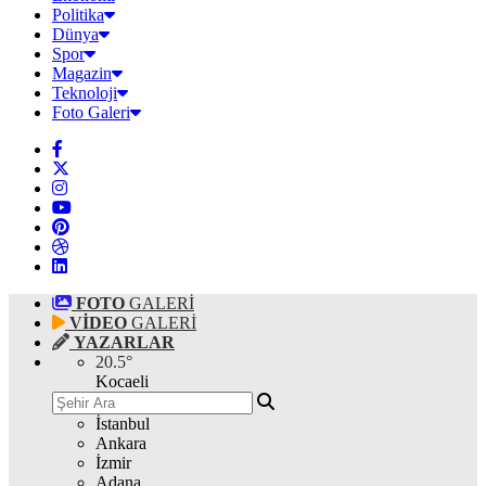
Politika
Dünya
Spor
Magazin
Teknoloji
Foto Galeri
FOTO
GALERİ
VİDEO
GALERİ
YAZARLAR
20.5
°
Kocaeli
İstanbul
Ankara
İzmir
Adana