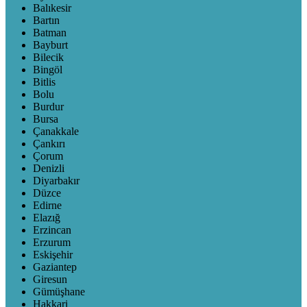
Balıkesir
Bartın
Batman
Bayburt
Bilecik
Bingöl
Bitlis
Bolu
Burdur
Bursa
Çanakkale
Çankırı
Çorum
Denizli
Diyarbakır
Düzce
Edirne
Elazığ
Erzincan
Erzurum
Eskişehir
Gaziantep
Giresun
Gümüşhane
Hakkari