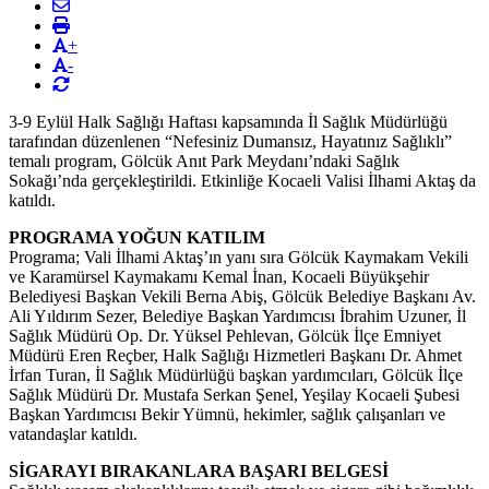
+
-
3-9 Eylül Halk Sağlığı Haftası kapsamında İl Sağlık Müdürlüğü
tarafından düzenlenen “Nefesiniz Dumansız, Hayatınız Sağlıklı”
temalı program, Gölcük Anıt Park Meydanı’ndaki Sağlık
Sokağı’nda gerçekleştirildi. Etkinliğe Kocaeli Valisi İlhami Aktaş da
katıldı.
PROGRAMA YOĞUN KATILIM
Programa; Vali İlhami Aktaş’ın yanı sıra Gölcük Kaymakam Vekili
ve Karamürsel Kaymakamı Kemal İnan, Kocaeli Büyükşehir
Belediyesi Başkan Vekili Berna Abiş, Gölcük Belediye Başkanı Av.
Ali Yıldırım Sezer, Belediye Başkan Yardımcısı İbrahim Uzuner, İl
Sağlık Müdürü Op. Dr. Yüksel Pehlevan, Gölcük İlçe Emniyet
Müdürü Eren Reçber, Halk Sağlığı Hizmetleri Başkanı Dr. Ahmet
İrfan Turan, İl Sağlık Müdürlüğü başkan yardımcıları, Gölcük İlçe
Sağlık Müdürü Dr. Mustafa Serkan Şenel, Yeşilay Kocaeli Şubesi
Başkan Yardımcısı Bekir Yümnü, hekimler, sağlık çalışanları ve
vatandaşlar katıldı.
SİGARAYI BIRAKANLARA BAŞARI BELGESİ