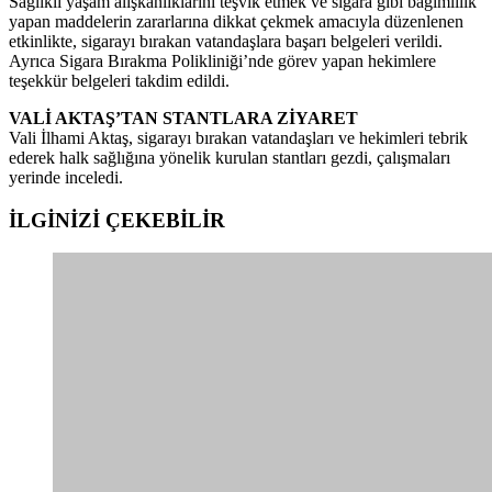
Sağlıklı yaşam alışkanlıklarını teşvik etmek ve sigara gibi bağımlılık
yapan maddelerin zararlarına dikkat çekmek amacıyla düzenlenen
etkinlikte, sigarayı bırakan vatandaşlara başarı belgeleri verildi.
Ayrıca Sigara Bırakma Polikliniği’nde görev yapan hekimlere
teşekkür belgeleri takdim edildi.
VALİ AKTAŞ’TAN STANTLARA ZİYARET
Vali İlhami Aktaş, sigarayı bırakan vatandaşları ve hekimleri tebrik
ederek halk sağlığına yönelik kurulan stantları gezdi, çalışmaları
yerinde inceledi.
İLGİNİZİ
ÇEKEBİLİR