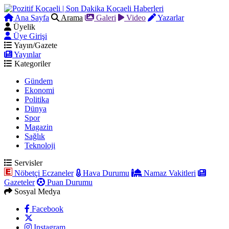
Ana Sayfa
Arama
Galeri
Video
Yazarlar
Üyelik
Üye Girişi
Yayın/Gazete
Yayınlar
Kategoriler
Gündem
Ekonomi
Politika
Dünya
Spor
Magazin
Sağlık
Teknoloji
Servisler
Nöbetçi Eczaneler
Hava Durumu
Namaz Vakitleri
Gazeteler
Puan Durumu
Sosyal Medya
Facebook
Instagram