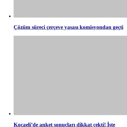
Çözüm süreci çerçeve yasası komisyondan geçti
Kocaeli’de anket sonuçları dikkat çekti! İşte