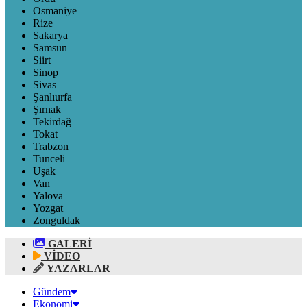
Osmaniye
Rize
Sakarya
Samsun
Siirt
Sinop
Sivas
Şanlıurfa
Şırnak
Tekirdağ
Tokat
Trabzon
Tunceli
Uşak
Van
Yalova
Yozgat
Zonguldak
GALERİ
VİDEO
YAZARLAR
Gündem
Ekonomi