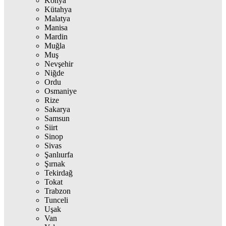
Konya
Kütahya
Malatya
Manisa
Mardin
Muğla
Muş
Nevşehir
Niğde
Ordu
Osmaniye
Rize
Sakarya
Samsun
Siirt
Sinop
Sivas
Şanlıurfa
Şırnak
Tekirdağ
Tokat
Trabzon
Tunceli
Uşak
Van