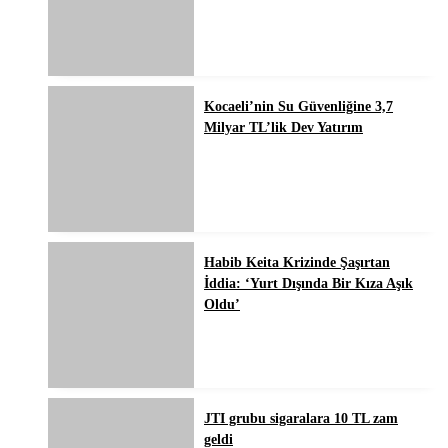
Kocaeli’nin Su Güvenliğine 3,7
Milyar TL’lik Dev Yatırım
Habib Keita Krizinde Şaşırtan
İddia: ‘Yurt Dışında Bir Kıza Aşık
Oldu’
JTI grubu sigaralara 10 TL zam
geldi