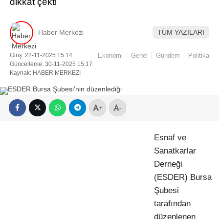
dikkat çekti
Haber Merkezi
TÜM YAZILARI
Giriş: 22-11-2025 15:14
Ekonomi
Genel
Gündem
Politika
Güncelleme: 30-11-2025 15:17
Kaynak: HABER MERKEZI
Facebook
+
-
Instagram
Esnaf ve
Sanatkarlar
Youtube
Derneği
(ESDER) Bursa
Şubesi
Pinterest
tarafından
düzenlenen
Dribbble