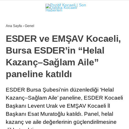
25.5
°
KOCAELI
Ana Sayfa
›
Genel
GALERİ
VİDEO
YAZARLAR
ESDER ve EMŞAV Kocaeli,
Bursa ESDER’in “Helal
GÜNDEM
EKONOMI
Kazanç–Sağlam Aile”
POLITIKA
paneline katıldı
DÜNYA
ESDER Bursa Şubesi’nin düzenlediği ‘Helal
SPOR
Kazanç–Sağlam Aile’ paneline, ESDER Kocaeli
Başkanı Levent Urak ve EMŞAV Kocaeli İl
MAGAZIN
Başkanı Esat Muratoğlu katıldı. Panel, helal
TEKNOLOJI
kazanç ve aile değerlerinin güçlendirilmesine
FOTO GALERI