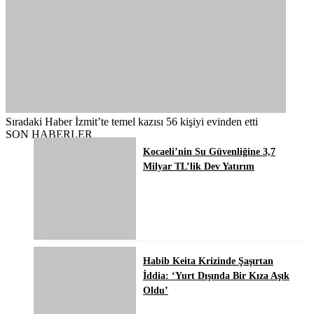
Sıradaki Haber
İzmit’te temel kazısı 56 kişiyi evinden etti
SON HABERLER
Kocaeli’nin Su Güvenliğine 3,7
Milyar TL’lik Dev Yatırım
Habib Keita Krizinde Şaşırtan
İddia: ‘Yurt Dışında Bir Kıza Aşık
Oldu’