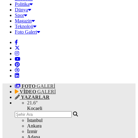
Politika
Dünya
Spor
Magazin
Teknoloji
Foto Galeri
FOTO
GALERİ
VİDEO
GALERİ
YAZARLAR
21.6
°
Kocaeli
İstanbul
Ankara
İzmir
Adana