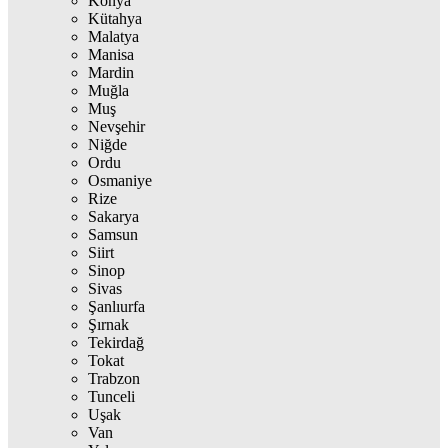
Konya
Kütahya
Malatya
Manisa
Mardin
Muğla
Muş
Nevşehir
Niğde
Ordu
Osmaniye
Rize
Sakarya
Samsun
Siirt
Sinop
Sivas
Şanlıurfa
Şırnak
Tekirdağ
Tokat
Trabzon
Tunceli
Uşak
Van