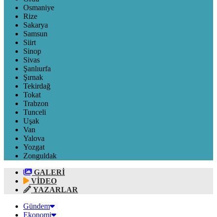
Osmaniye
Rize
Sakarya
Samsun
Siirt
Sinop
Sivas
Şanlıurfa
Şırnak
Tekirdağ
Tokat
Trabzon
Tunceli
Uşak
Van
Yalova
Yozgat
Zonguldak
GALERİ
VİDEO
YAZARLAR
Gündem
Ekonomi