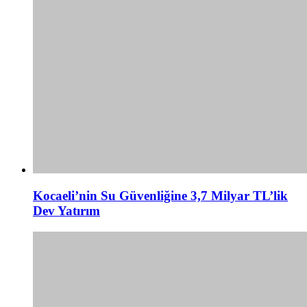
Kocaeli’nin Su Güvenliğine 3,7 Milyar TL’lik
Dev Yatırım