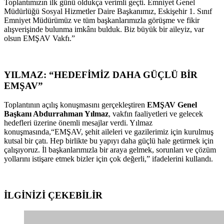
Toplantımızın ilk günü oldukça verimli geçti. Emniyet Genel
Müdürlüğü Sosyal Hizmetler Daire Başkanımız, Eskişehir 1. Sınıf
Emniyet Müdürümüz ve tüm başkanlarımızla görüşme ve fikir
alışverişinde bulunma imkânı bulduk. Biz büyük bir aileyiz, var
olsun EMŞAV Vakfı.”
YILMAZ: “HEDEFİMİZ DAHA GÜÇLÜ BİR
EMŞAV”
Toplantının açılış konuşmasını gerçekleştiren
EMŞAV Genel
Başkanı Abdurrahman Yılmaz
, vakfın faaliyetleri ve gelecek
hedefleri üzerine önemli mesajlar verdi. Yılmaz
konuşmasında,“EMŞAV, şehit aileleri ve gazilerimiz için kurulmuş
kutsal bir çatı. Hep birlikte bu yapıyı daha güçlü hale getirmek için
çalışıyoruz. İl başkanlarımızla bir araya gelmek, sorunları ve çözüm
yollarını istişare etmek bizler için çok değerli,” ifadelerini kullandı.
İLGİNİZİ
ÇEKEBİLİR