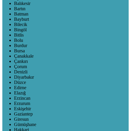
Balıkesir
Bartın
Batman
Bayburt
Bilecik
Bingöl
Bitlis
Bolu
Burdur
Bursa
Çanakkale
Çankırı
Çorum
Denizli
Diyarbakır
Düzce
Edirne
Elazığ
Erzincan
Erzurum
Eskişehir
Gaziantep
Giresun
Gümüşhane
Hakkari