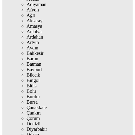
Adıyaman
Afyon
Ağrı
Aksaray
Amasya
Antalya
Ardahan
Artvin
Aydın
Balıkesir
Bartın
Batman
Bayburt
Bilecik
Bingöl
Bitlis
Bolu
Burdur
Bursa
Çanakkale
Çankırı
Çorum
Denizli
Diyarbakır
Düzce