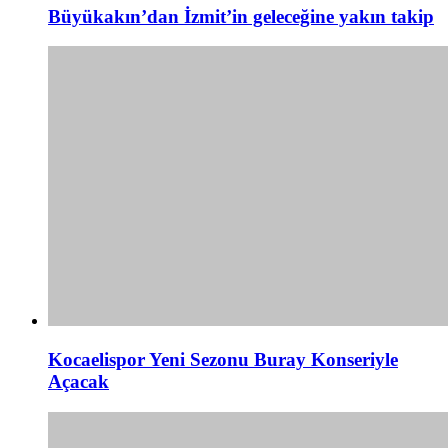
Büyükakın’dan İzmit’in geleceğine yakın takip
Kocaelispor Yeni Sezonu Buray Konseriyle
Açacak