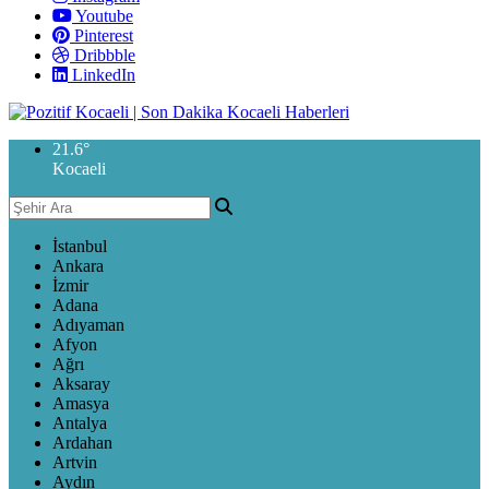
Youtube
Pinterest
Dribbble
LinkedIn
21.6
°
Kocaeli
İstanbul
Ankara
İzmir
Adana
Adıyaman
Afyon
Ağrı
Aksaray
Amasya
Antalya
Ardahan
Artvin
Aydın