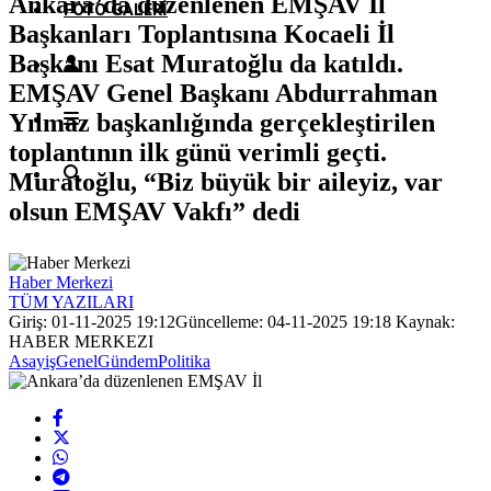
Ankara’da düzenlenen EMŞAV İl
FOTO GALERI
Başkanları Toplantısına Kocaeli İl
Başkanı Esat Muratoğlu da katıldı.
EMŞAV Genel Başkanı Abdurrahman
Yılmaz başkanlığında gerçekleştirilen
toplantının ilk günü verimli geçti.
Muratoğlu, “Biz büyük bir aileyiz, var
olsun EMŞAV Vakfı” dedi
Haber Merkezi
TÜM YAZILARI
Giriş: 01-11-2025 19:12
Güncelleme: 04-11-2025 19:18
Kaynak:
HABER MERKEZI
Asayiş
Genel
Gündem
Politika