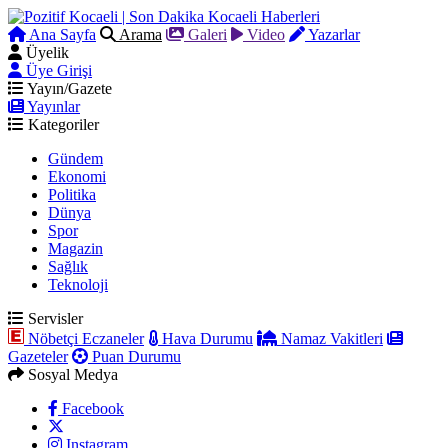
Ana Sayfa
Arama
Galeri
Video
Yazarlar
Üyelik
Üye Girişi
Yayın/Gazete
Yayınlar
Kategoriler
Gündem
Ekonomi
Politika
Dünya
Spor
Magazin
Sağlık
Teknoloji
Servisler
Nöbetçi Eczaneler
Hava Durumu
Namaz Vakitleri
Gazeteler
Puan Durumu
Sosyal Medya
Facebook
Instagram