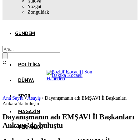
Yalova
Yozgat
Zonguldak
GÜNDEM
EKONOMI
POLITIKA
DÜNYA
SPOR
Ana Sayfa
›
Asayiş
›
Dayanışmanın adı EMŞAV! İl Başkanları
Ankara’da buluştu
MAGAZIN
Dayanışmanın adı EMŞAV! İl Başkanları
Ankara’da buluştu
TEKNOLOJI