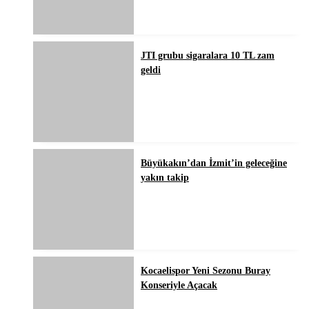
JTI grubu sigaralara 10 TL zam
geldi
Büyükakın’dan İzmit’in geleceğine
yakın takip
Kocaelispor Yeni Sezonu Buray
Konseriyle Açacak