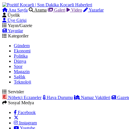
Ana Sayfa
Arama
Galeri
Video
Yazarlar
Üyelik
Üye Girişi
Yayın/Gazete
Yayınlar
Kategoriler
Gündem
Ekonomi
Politika
Dünya
Spor
Magazin
Sağlık
Teknoloji
Servisler
Nöbetçi Eczaneler
Hava Durumu
Namaz Vakitleri
Gazete
Sosyal Medya
Facebook
Instagram
Youtube