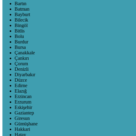
Bartın
Batman
Bayburt
Bilecik
Bingöl
Bitlis
Bolu
Burdur
Bursa
Çanakkale
Çankırı
Çorum
Denizli
Diyarbakır
Düzce
Edirne
Elazığ
Erzincan
Erzurum
Eskişehir
Gaziantep
Giresun
Gümüşhane
Hakkari
Hatay