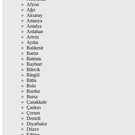
Afyon
Ağrı
Aksaray
Amasya
Antalya
Ardahan
Artvin
Aydın
Balıkesir
Bartın
Batman
Bayburt
Bilecik
Bingöl
Bitlis
Bolu
Burdur
Bursa
Çanakkale
Çankırı
Çorum
Denizli
Diyarbakır
Düzce
Edirne