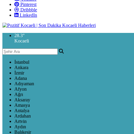
Pinterest
Dribbble
LinkedIn
28.3
°
Kocaeli
İstanbul
Ankara
İzmir
Adana
Adıyaman
Afyon
Ağrı
Aksaray
Amasya
Antalya
Ardahan
Artvin
Aydın
Balıkesir