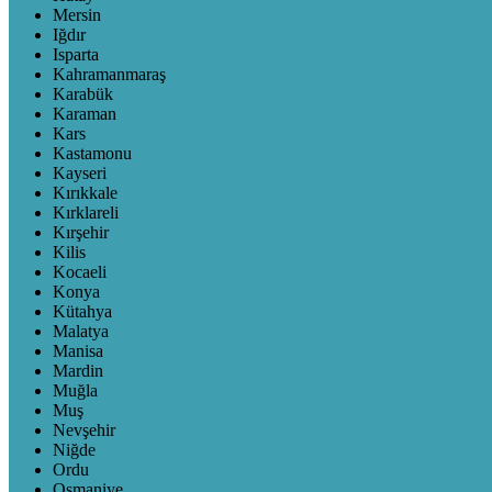
Mersin
Iğdır
Isparta
Kahramanmaraş
Karabük
Karaman
Kars
Kastamonu
Kayseri
Kırıkkale
Kırklareli
Kırşehir
Kilis
Kocaeli
Konya
Kütahya
Malatya
Manisa
Mardin
Muğla
Muş
Nevşehir
Niğde
Ordu
Osmaniye