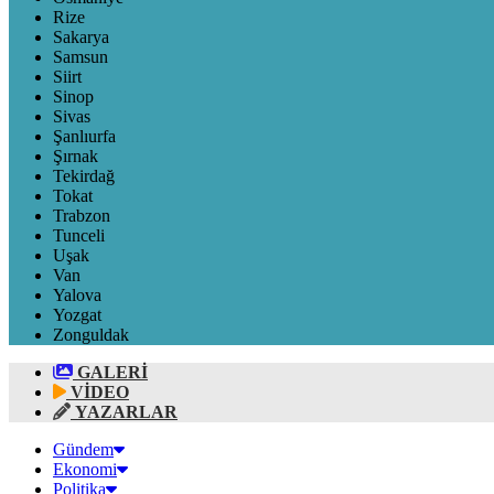
Rize
Sakarya
Samsun
Siirt
Sinop
Sivas
Şanlıurfa
Şırnak
Tekirdağ
Tokat
Trabzon
Tunceli
Uşak
Van
Yalova
Yozgat
Zonguldak
GALERİ
VİDEO
YAZARLAR
Gündem
Ekonomi
Politika