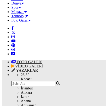
Dünya
Spor
Magazin
Teknoloji
Foto Galeri
FOTO
GALERİ
VİDEO
GALERİ
YAZARLAR
28.3
°
Kocaeli
İstanbul
Ankara
İzmir
Adana
Adıyaman