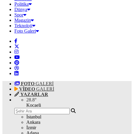
Politika
Dünya
Spor
Magazin
Teknoloji
Foto Galeri
FOTO
GALERİ
VİDEO
GALERİ
YAZARLAR
28.8
°
Kocaeli
İstanbul
Ankara
İzmir
Adana