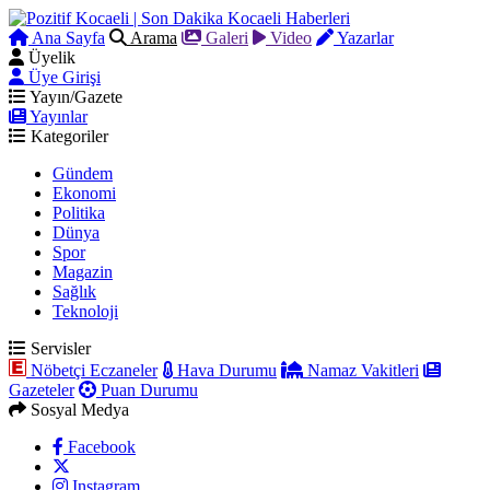
Ana Sayfa
Arama
Galeri
Video
Yazarlar
Üyelik
Üye Girişi
Yayın/Gazete
Yayınlar
Kategoriler
Gündem
Ekonomi
Politika
Dünya
Spor
Magazin
Sağlık
Teknoloji
Servisler
Nöbetçi Eczaneler
Hava Durumu
Namaz Vakitleri
Gazeteler
Puan Durumu
Sosyal Medya
Facebook
Instagram