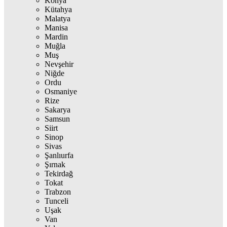
Konya
Kütahya
Malatya
Manisa
Mardin
Muğla
Muş
Nevşehir
Niğde
Ordu
Osmaniye
Rize
Sakarya
Samsun
Siirt
Sinop
Sivas
Şanlıurfa
Şırnak
Tekirdağ
Tokat
Trabzon
Tunceli
Uşak
Van