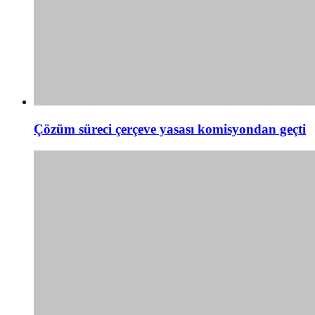
Çözüm süreci çerçeve yasası komisyondan geçti