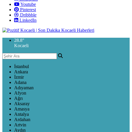
Youtube
Pinterest
Dribbble
LinkedIn
28.8
°
Kocaeli
İstanbul
Ankara
İzmir
Adana
Adıyaman
Afyon
Ağrı
Aksaray
Amasya
Antalya
Ardahan
Artvin
Aydın