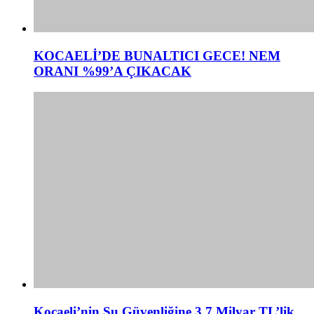
KOCAELİ’DE BUNALTICI GECE! NEM
ORANI %99’A ÇIKACAK
Kocaeli’nin Su Güvenliğine 3,7 Milyar TL’lik