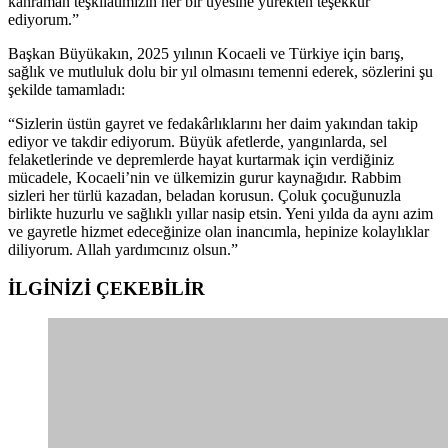
kahraman teşkilatımızın her bir üyesine yürekten teşekkür
ediyorum.”
Başkan Büyükakın, 2025 yılının Kocaeli ve Türkiye için barış,
sağlık ve mutluluk dolu bir yıl olmasını temenni ederek, sözlerini şu
şekilde tamamladı:
“Sizlerin üstün gayret ve fedakârlıklarını her daim yakından takip
ediyor ve takdir ediyorum. Büyük afetlerde, yangınlarda, sel
felaketlerinde ve depremlerde hayat kurtarmak için verdiğiniz
mücadele, Kocaeli’nin ve ülkemizin gurur kaynağıdır. Rabbim
sizleri her türlü kazadan, beladan korusun. Çoluk çocuğunuzla
birlikte huzurlu ve sağlıklı yıllar nasip etsin. Yeni yılda da aynı azim
ve gayretle hizmet edeceğinize olan inancımla, hepinize kolaylıklar
diliyorum. Allah yardımcınız olsun.”
İLGİNİZİ
ÇEKEBİLİR