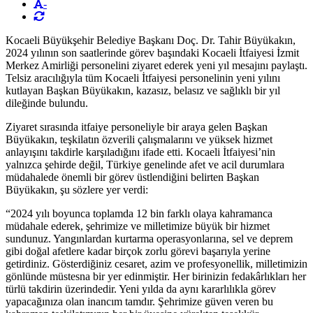
-
Kocaeli Büyükşehir Belediye Başkanı Doç. Dr. Tahir Büyükakın,
2024 yılının son saatlerinde görev başındaki Kocaeli İtfaiyesi İzmit
Merkez Amirliği personelini ziyaret ederek yeni yıl mesajını paylaştı.
Telsiz aracılığıyla tüm Kocaeli İtfaiyesi personelinin yeni yılını
kutlayan Başkan Büyükakın, kazasız, belasız ve sağlıklı bir yıl
dileğinde bulundu.
Ziyaret sırasında itfaiye personeliyle bir araya gelen Başkan
Büyükakın, teşkilatın özverili çalışmalarını ve yüksek hizmet
anlayışını takdirle karşıladığını ifade etti. Kocaeli İtfaiyesi’nin
yalnızca şehirde değil, Türkiye genelinde afet ve acil durumlara
müdahalede önemli bir görev üstlendiğini belirten Başkan
Büyükakın, şu sözlere yer verdi:
“2024 yılı boyunca toplamda 12 bin farklı olaya kahramanca
müdahale ederek, şehrimize ve milletimize büyük bir hizmet
sundunuz. Yangınlardan kurtarma operasyonlarına, sel ve deprem
gibi doğal afetlere kadar birçok zorlu görevi başarıyla yerine
getirdiniz. Gösterdiğiniz cesaret, azim ve profesyonellik, milletimizin
gönlünde müstesna bir yer edinmiştir. Her birinizin fedakârlıkları her
türlü takdirin üzerindedir. Yeni yılda da aynı kararlılıkla görev
yapacağınıza olan inancım tamdır. Şehrimize güven veren bu