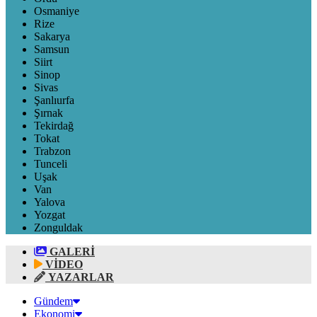
Osmaniye
Rize
Sakarya
Samsun
Siirt
Sinop
Sivas
Şanlıurfa
Şırnak
Tekirdağ
Tokat
Trabzon
Tunceli
Uşak
Van
Yalova
Yozgat
Zonguldak
GALERİ
VİDEO
YAZARLAR
Gündem
Ekonomi