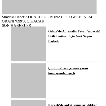
Sıradaki Haber
KOCAELİ’DE BUNALTICI GECE! NEM
ORANI %99’A ÇIKACAK
SON HABERLER
Gebze’de Adrenalin Tavan Yapacak!
Drift Festivali İçin Geri Sayım
Başladı
Çözüm süreci çerçeve yasası
komisyondan geçti
Kocaeli’de anket sonuçları dikkat