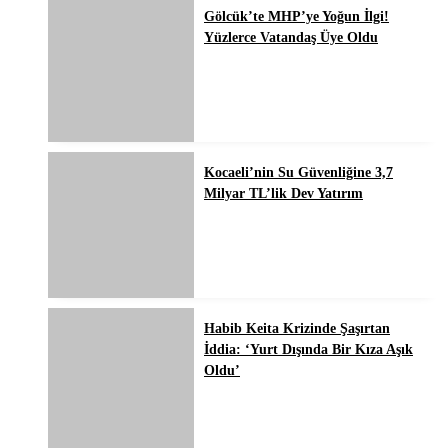
Gölcük’te MHP’ye Yoğun İlgi!
Yüzlerce Vatandaş Üye Oldu
Kocaeli’nin Su Güvenliğine 3,7
Milyar TL’lik Dev Yatırım
Habib Keita Krizinde Şaşırtan
İddia: ‘Yurt Dışında Bir Kıza Aşık
Oldu’