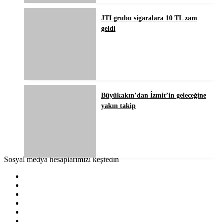
JTI grubu sigaralara 10 TL zam
geldi
Büyükakın’dan İzmit’in geleceğine
yakın takip
Sosyal medya hesaplarımızı keşfedin