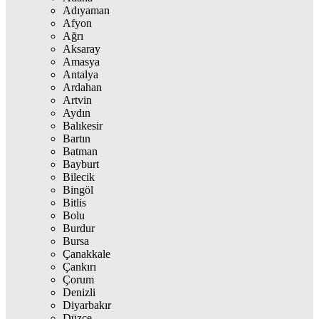
Adıyaman
Afyon
Ağrı
Aksaray
Amasya
Antalya
Ardahan
Artvin
Aydın
Balıkesir
Bartın
Batman
Bayburt
Bilecik
Bingöl
Bitlis
Bolu
Burdur
Bursa
Çanakkale
Çankırı
Çorum
Denizli
Diyarbakır
Düzce