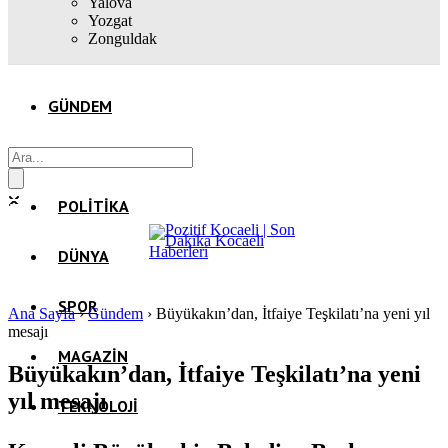
Yalova
Yozgat
Zonguldak
GÜNDEM
EKONOMI
POLITIKA
DÜNYA
SPOR
Ana Sayfa
›
Gündem
›
Büyükakın’dan, İtfaiye Teşkilatı’na yeni yıl
mesajı
MAGAZIN
Büyükakın’dan, İtfaiye Teşkilatı’na yeni
yıl mesajı
TEKNOLOJI