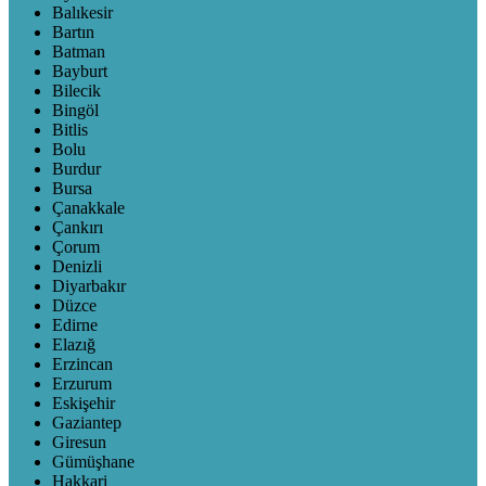
Balıkesir
Bartın
Batman
Bayburt
Bilecik
Bingöl
Bitlis
Bolu
Burdur
Bursa
Çanakkale
Çankırı
Çorum
Denizli
Diyarbakır
Düzce
Edirne
Elazığ
Erzincan
Erzurum
Eskişehir
Gaziantep
Giresun
Gümüşhane
Hakkari