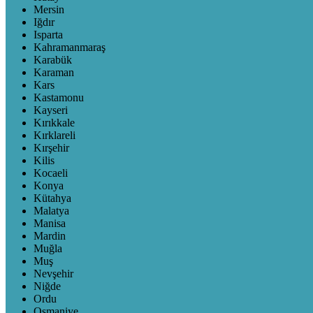
Mersin
Iğdır
Isparta
Kahramanmaraş
Karabük
Karaman
Kars
Kastamonu
Kayseri
Kırıkkale
Kırklareli
Kırşehir
Kilis
Kocaeli
Konya
Kütahya
Malatya
Manisa
Mardin
Muğla
Muş
Nevşehir
Niğde
Ordu
Osmaniye