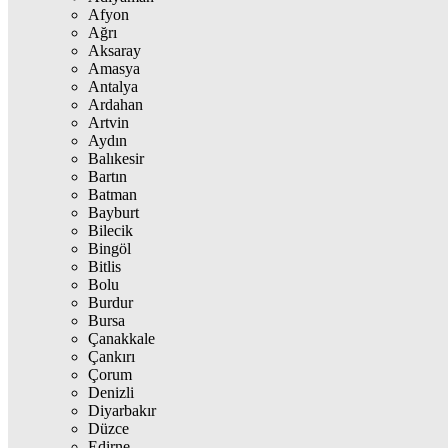
Afyon
Ağrı
Aksaray
Amasya
Antalya
Ardahan
Artvin
Aydın
Balıkesir
Bartın
Batman
Bayburt
Bilecik
Bingöl
Bitlis
Bolu
Burdur
Bursa
Çanakkale
Çankırı
Çorum
Denizli
Diyarbakır
Düzce
Edirne