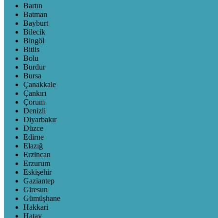
Bartın
Batman
Bayburt
Bilecik
Bingöl
Bitlis
Bolu
Burdur
Bursa
Çanakkale
Çankırı
Çorum
Denizli
Diyarbakır
Düzce
Edirne
Elazığ
Erzincan
Erzurum
Eskişehir
Gaziantep
Giresun
Gümüşhane
Hakkari
Hatay