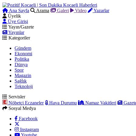
Ana Sayfa
Arama
Galeri
Video
Yazarlar
Üyelik
Üye Girişi
Yayın/Gazete
Yayınlar
Kategoriler
Gündem
Ekonomi
Politika
Dünya
Spor
Magazin
Sağlık
Teknoloji
Servisler
Nöbetçi Eczaneler
Hava Durumu
Namaz Vakitleri
Gazete
Sosyal Medya
Facebook
Instagram
Youtube