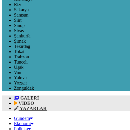
Rize
Sakarya
Samsun
Siirt
Sinop
Sivas
Şanlıurfa
Şırnak
Tekirdağ
Tokat
Trabzon
Tunceli
Uşak
Van
Yalova
Yozgat
Zonguldak
GALERİ
VİDEO
YAZARLAR
Gündem
Ekonomi
Politika