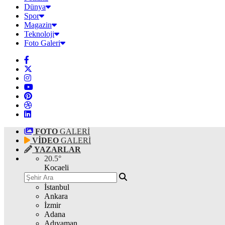
Dünya
Spor
Magazin
Teknoloji
Foto Galeri
FOTO
GALERİ
VİDEO
GALERİ
YAZARLAR
20.5
°
Kocaeli
İstanbul
Ankara
İzmir
Adana
Adıyaman