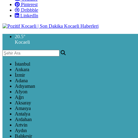
Pinterest
Dribbble
LinkedIn
20.5
°
Kocaeli
İstanbul
Ankara
İzmir
Adana
Adıyaman
Afyon
Ağrı
Aksaray
Amasya
Antalya
Ardahan
Artvin
Aydın
Balıkesir