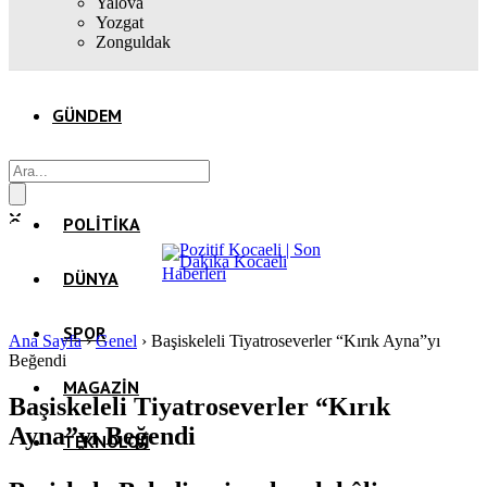
Yalova
Yozgat
Zonguldak
GÜNDEM
EKONOMI
POLITIKA
DÜNYA
SPOR
Ana Sayfa
›
Genel
›
Başiskeleli Tiyatroseverler “Kırık Ayna”yı
Beğendi
MAGAZIN
Başiskeleli Tiyatroseverler “Kırık
Ayna”yı Beğendi
TEKNOLOJI