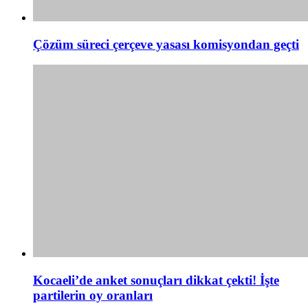
Çözüm süreci çerçeve yasası komisyondan geçti
Kocaeli’de anket sonuçları dikkat çekti! İşte
partilerin oy oranları