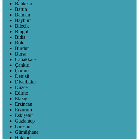
Balıkesir
Bartın
Batman
Bayburt
Bilecik
Bingöl
Bitlis
Bolu
Burdur
Bursa
Çanakkale
Çankırı
Çorum
Denizli
Diyarbakır
Düzce
Edirne
Elazığ
Erzincan
Erzurum
Eskişehir
Gaziantep
Giresun
Gümüşhane
Hakkari