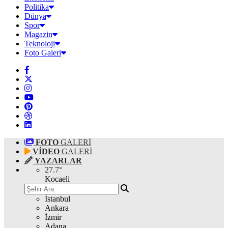
Politika
Dünya
Spor
Magazin
Teknoloji
Foto Galeri
FOTO
GALERİ
VİDEO
GALERİ
YAZARLAR
27.7
°
Kocaeli
İstanbul
Ankara
İzmir
Adana