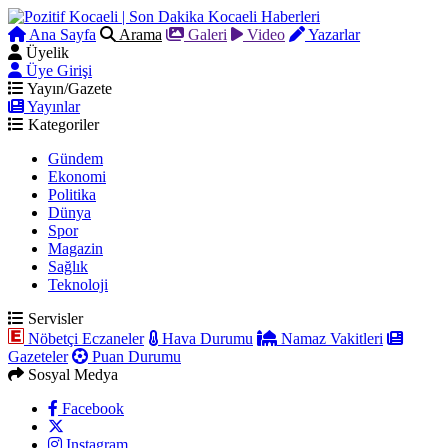
Ana Sayfa
Arama
Galeri
Video
Yazarlar
Üyelik
Üye Girişi
Yayın/Gazete
Yayınlar
Kategoriler
Gündem
Ekonomi
Politika
Dünya
Spor
Magazin
Sağlık
Teknoloji
Servisler
Nöbetçi Eczaneler
Hava Durumu
Namaz Vakitleri
Gazeteler
Puan Durumu
Sosyal Medya
Facebook
Instagram