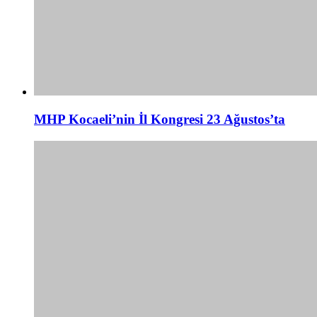
MHP Kocaeli’nin İl Kongresi 23 Ağustos’ta