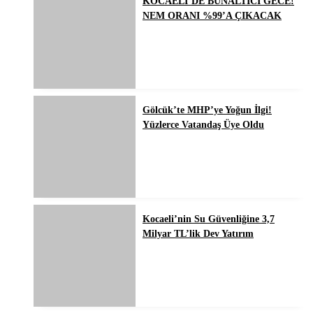
KOCAELİ’DE BUNALTICI GECE!
NEM ORANI %99’A ÇIKACAK
Gölcük’te MHP’ye Yoğun İlgi!
Yüzlerce Vatandaş Üye Oldu
Kocaeli’nin Su Güvenliğine 3,7
Milyar TL’lik Dev Yatırım