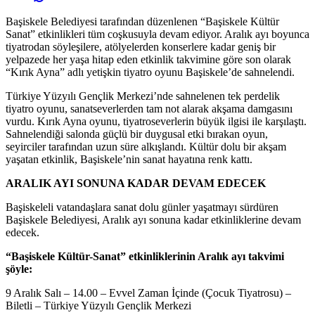
Başiskele Belediyesi tarafından düzenlenen “Başiskele Kültür
Sanat” etkinlikleri tüm coşkusuyla devam ediyor. Aralık ayı boyunca
tiyatrodan söyleşilere, atölyelerden konserlere kadar geniş bir
yelpazede her yaşa hitap eden etkinlik takvimine göre son olarak
“Kırık Ayna” adlı yetişkin tiyatro oyunu Başiskele’de sahnelendi.
Türkiye Yüzyılı Gençlik Merkezi’nde sahnelenen tek perdelik
tiyatro oyunu, sanatseverlerden tam not alarak akşama damgasını
vurdu. Kırık Ayna oyunu, tiyatroseverlerin büyük ilgisi ile karşılaştı.
Sahnelendiği salonda güçlü bir duygusal etki bırakan oyun,
seyirciler tarafından uzun süre alkışlandı. Kültür dolu bir akşam
yaşatan etkinlik, Başiskele’nin sanat hayatına renk kattı.
ARALIK AYI SONUNA KADAR DEVAM EDECEK
Başiskeleli vatandaşlara sanat dolu günler yaşatmayı sürdüren
Başiskele Belediyesi, Aralık ayı sonuna kadar etkinliklerine devam
edecek.
“Başiskele Kültür-Sanat” etkinliklerinin Aralık ayı takvimi
şöyle:
9 Aralık Salı – 14.00 – Evvel Zaman İçinde (Çocuk Tiyatrosu) –
Biletli – Türkiye Yüzyılı Gençlik Merkezi