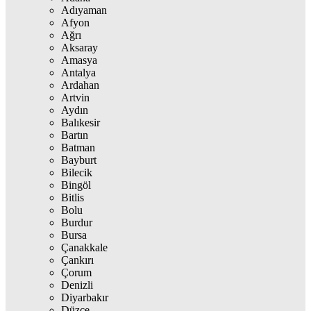
Adıyaman
Afyon
Ağrı
Aksaray
Amasya
Antalya
Ardahan
Artvin
Aydın
Balıkesir
Bartın
Batman
Bayburt
Bilecik
Bingöl
Bitlis
Bolu
Burdur
Bursa
Çanakkale
Çankırı
Çorum
Denizli
Diyarbakır
Düzce