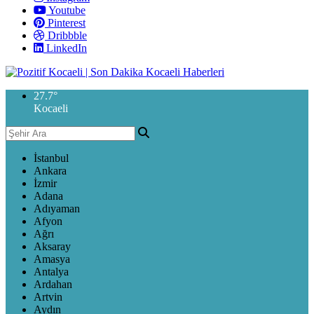
Youtube
Pinterest
Dribbble
LinkedIn
27.7
°
Kocaeli
İstanbul
Ankara
İzmir
Adana
Adıyaman
Afyon
Ağrı
Aksaray
Amasya
Antalya
Ardahan
Artvin
Aydın