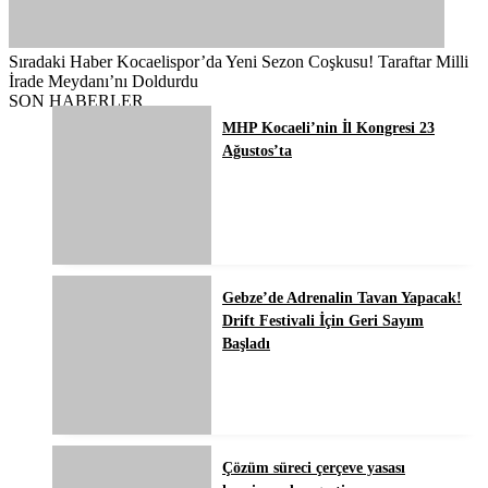
Sıradaki Haber
Kocaelispor’da Yeni Sezon Coşkusu! Taraftar Milli
İrade Meydanı’nı Doldurdu
SON HABERLER
MHP Kocaeli’nin İl Kongresi 23
Ağustos’ta
Gebze’de Adrenalin Tavan Yapacak!
Drift Festivali İçin Geri Sayım
Başladı
Çözüm süreci çerçeve yasası