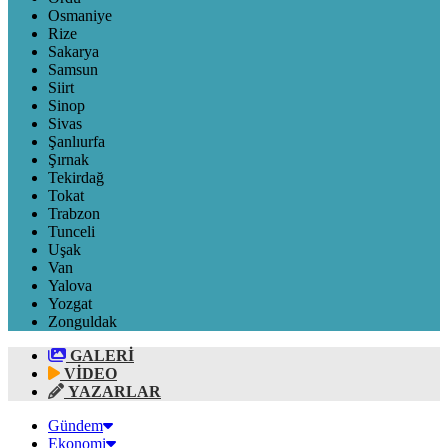
Osmaniye
Rize
Sakarya
Samsun
Siirt
Sinop
Sivas
Şanlıurfa
Şırnak
Tekirdağ
Tokat
Trabzon
Tunceli
Uşak
Van
Yalova
Yozgat
Zonguldak
GALERİ
VİDEO
YAZARLAR
Gündem
Ekonomi