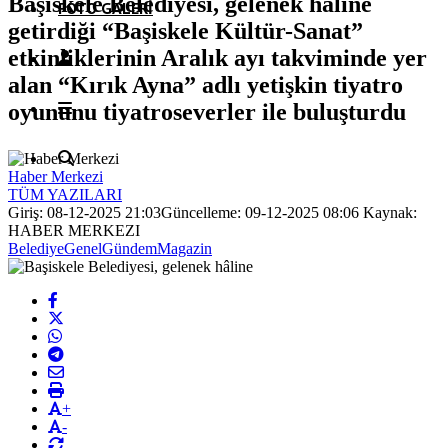
Başiskele Belediyesi, gelenek hâline
FOTO GALERI
getirdiği “Başiskele Kültür-Sanat”
etkinliklerinin Aralık ayı takviminde yer
alan “Kırık Ayna” adlı yetişkin tiyatro
oyununu tiyatroseverler ile buluşturdu
Haber Merkezi
TÜM YAZILARI
Giriş: 08-12-2025 21:03
Güncelleme: 09-12-2025 08:06
Kaynak:
HABER MERKEZI
Belediye
Genel
Gündem
Magazin
+
-