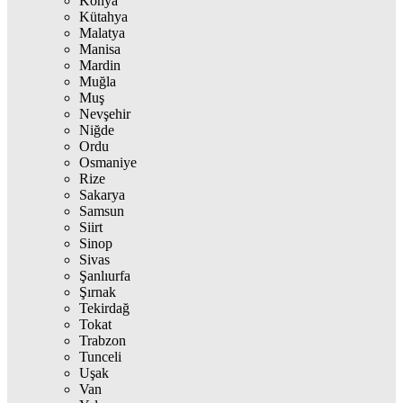
Konya
Kütahya
Malatya
Manisa
Mardin
Muğla
Muş
Nevşehir
Niğde
Ordu
Osmaniye
Rize
Sakarya
Samsun
Siirt
Sinop
Sivas
Şanlıurfa
Şırnak
Tekirdağ
Tokat
Trabzon
Tunceli
Uşak
Van