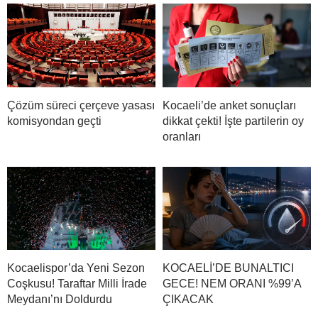
Çözüm süreci çerçeve yasası
Kocaeli’de anket sonuçları
komisyondan geçti
dikkat çekti! İşte partilerin oy
oranları
Kocaelispor’da Yeni Sezon
KOCAELİ’DE BUNALTICI
Coşkusu! Taraftar Milli İrade
GECE! NEM ORANI %99’A
Meydanı’nı Doldurdu
ÇIKACAK