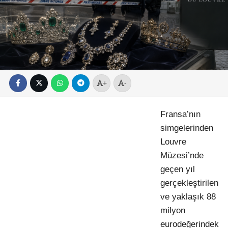
+
-
Fransa’nın
simgelerinden
Louvre
Müzesi’nde
geçen yıl
gerçekleştirilen
ve yaklaşık
88
milyon
euro
değerindek