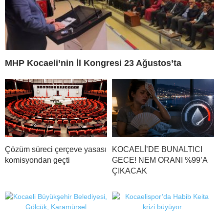
MHP Kocaeli’nin İl Kongresi 23 Ağustos’ta
Çözüm süreci çerçeve yasası
KOCAELİ’DE BUNALTICI
komisyondan geçti
GECE! NEM ORANI %99’A
ÇIKACAK