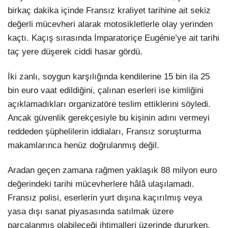
birkaç dakika içinde Fransız kraliyet tarihine ait sekiz
değerli mücevheri alarak motosikletlerle olay yerinden
kaçtı. Kaçış sırasında İmparatoriçe Eugénie’ye ait tarihi
taç yere düşerek ciddi hasar gördü.
İki zanlı, soygun karşılığında kendilerine
15 bin ila 25
bin euro
vaat edildiğini, çalınan eserleri ise kimliğini
açıklamadıkları organizatöre teslim ettiklerini söyledi.
Ancak güvenlik gerekçesiyle bu kişinin adını vermeyi
reddeden şüphelilerin iddiaları, Fransız soruşturma
makamlarınca henüz doğrulanmış değil.
Aradan geçen zamana rağmen yaklaşık
88 milyon euro
değerindeki tarihi mücevherlere hâlâ ulaşılamadı.
Fransız polisi, eserlerin yurt dışına kaçırılmış veya
yasa dışı sanat piyasasında satılmak üzere
parçalanmış olabileceği ihtimalleri üzerinde dururken,