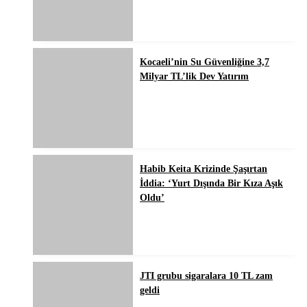
Kocaeli’nin Su Güvenliğine 3,7
Milyar TL’lik Dev Yatırım
Habib Keita Krizinde Şaşırtan
İddia: ‘Yurt Dışında Bir Kıza Aşık
Oldu’
JTI grubu sigaralara 10 TL zam
geldi