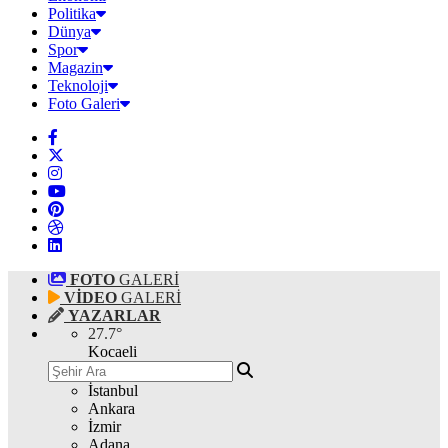
Politika
Dünya
Spor
Magazin
Teknoloji
Foto Galeri
FOTO
GALERİ
VİDEO
GALERİ
YAZARLAR
27.7
°
Kocaeli
İstanbul
Ankara
İzmir
Adana