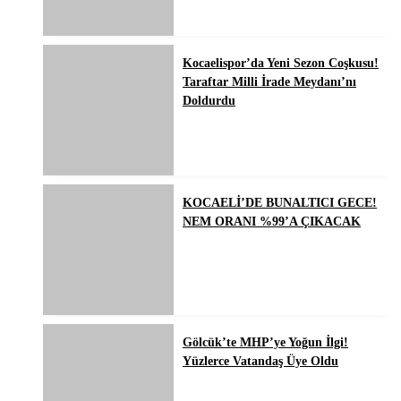
Kocaelispor’da Yeni Sezon Coşkusu!
Taraftar Milli İrade Meydanı’nı
Doldurdu
KOCAELİ’DE BUNALTICI GECE!
NEM ORANI %99’A ÇIKACAK
Gölcük’te MHP’ye Yoğun İlgi!
Yüzlerce Vatandaş Üye Oldu