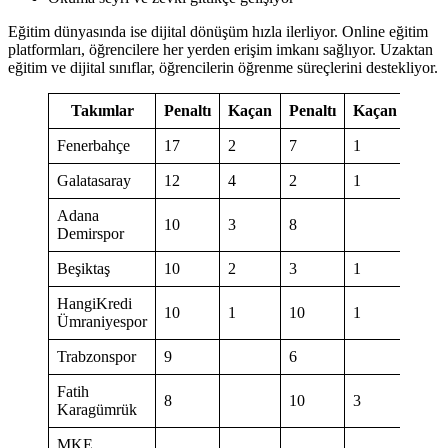
Eğitim dünyasında ise dijital dönüşüm hızla ilerliyor. Online eğitim
platformları, öğrencilere her yerden erişim imkanı sağlıyor. Uzaktan
eğitim ve dijital sınıflar, öğrencilerin öğrenme süreçlerini destekliyor.
Takımlar
Penaltı
Kaçan
Penaltı
Kaçan
Fenerbahçe
17
2
7
1
Galatasaray
12
4
2
1
Adana
10
3
8
Demirspor
Beşiktaş
10
2
3
1
HangiKredi
10
1
10
1
Ümraniyespor
Trabzonspor
9
6
Fatih
8
10
3
Karagümrük
MKE