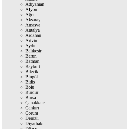
Adıyaman
Afyon
Ağrı
Aksaray
Amasya
Antalya
Ardahan
Artvin
Aydın
Balıkesir
Bartın
Batman
Bayburt
Bilecik
Bingöl
Bitlis
Bolu
Burdur
Bursa
Çanakkale
Çankırı
Çorum
Denizli
Diyarbakır
Düzce