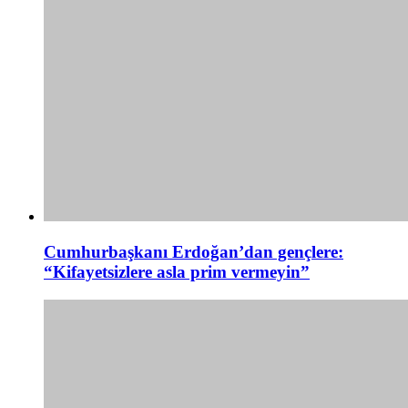
Cumhurbaşkanı Erdoğan’dan gençlere:
“Kifayetsizlere asla prim vermeyin”