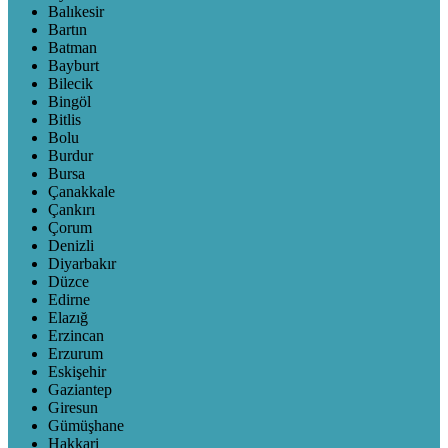
Balıkesir
Bartın
Batman
Bayburt
Bilecik
Bingöl
Bitlis
Bolu
Burdur
Bursa
Çanakkale
Çankırı
Çorum
Denizli
Diyarbakır
Düzce
Edirne
Elazığ
Erzincan
Erzurum
Eskişehir
Gaziantep
Giresun
Gümüşhane
Hakkari