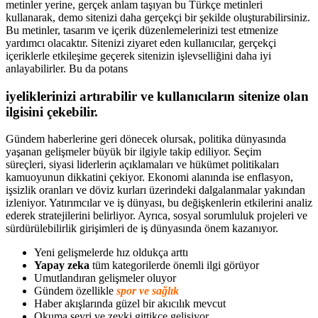
metinler yerine, gerçek anlam taşıyan bu Türkçe metinleri
kullanarak, demo sitenizi daha gerçekçi bir şekilde oluşturabilirsiniz.
Bu metinler, tasarım ve içerik düzenlemelerinizi test etmenize
yardımcı olacaktır. Sitenizi ziyaret eden kullanıcılar, gerçekçi
içeriklerle etkileşime geçerek sitenizin işlevselliğini daha iyi
anlayabilirler. Bu da potans
iyeliklerinizi artırabilir ve kullanıcıların sitenize olan
ilgisini çekebilir.
Gündem haberlerine geri dönecek olursak, politika dünyasında
yaşanan gelişmeler büyük bir ilgiyle takip ediliyor. Seçim
süreçleri, siyasi liderlerin açıklamaları ve hükümet politikaları
kamuoyunun dikkatini çekiyor. Ekonomi alanında ise enflasyon,
işsizlik oranları ve döviz kurları üzerindeki dalgalanmalar yakından
izleniyor. Yatırımcılar ve iş dünyası, bu değişkenlerin etkilerini analiz
ederek stratejilerini belirliyor. Ayrıca, sosyal sorumluluk projeleri ve
sürdürülebilirlik girişimleri de iş dünyasında önem kazanıyor.
Yeni gelişmelerde hız oldukça arttı
Yapay zeka
tüm kategorilerde önemli ilgi görüyor
Umutlandıran gelişmeler oluyor
Gündem özellikle
spor ve sağlık
Haber akışlarında güzel bir akıcılık mevcut
Okuma seyri ve zevki gittikçe gelişiyor