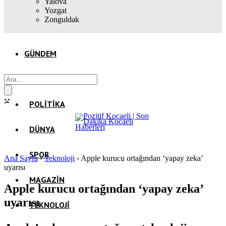
Yalova
Yozgat
Zonguldak
GÜNDEM
EKONOMI
POLITIKA
DÜNYA
SPOR
Ana Sayfa
›
Teknoloji
›
Apple kurucu ortağından ‘yapay zeka’
uyarısı
MAGAZIN
Apple kurucu ortağından ‘yapay zeka’
uyarısı
TEKNOLOJI