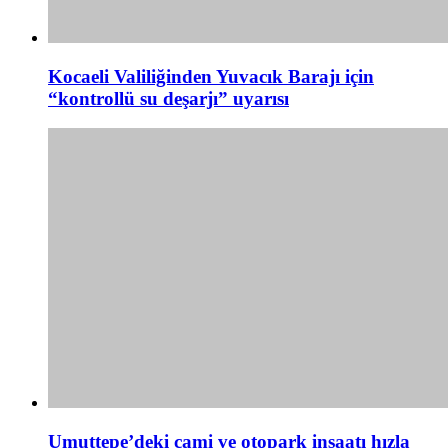
Kocaeli Valiliğinden Yuvacık Barajı için
“kontrollü su deşarjı” uyarısı
Umuttepe’deki cami ve otopark inşaatı hızla