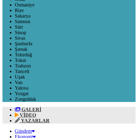
Osmaniye
Rize
Sakarya
Samsun
Siirt
Sinop
Sivas
Şanlıurfa
Şırnak
Tekirdağ
Tokat
Trabzon
Tunceli
Uşak
Van
Yalova
Yozgat
Zonguldak
GALERİ
VİDEO
YAZARLAR
Gündem
Ekonomi