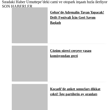
Sıradaki Haber
Umuttepe’deki cami ve otopark inşaatı hızla ilerliyor
SON HABERLER
Gebze’de Adrenalin Tavan Yapacak!
Drift Festivali İçin Geri Sayım
Başladı
Çözüm süreci çerçeve yasası
komisyondan geçti
Kocaeli’de anket sonuçları dikkat
çekti! İşte partilerin oy oranları