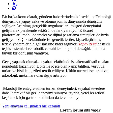
-
Bir başka konu olarak, gündem haberlerinden bahsedelim: Teknoloji
dünyasında yapay zeka ve otomasyon, iş dünyasında dönüşüm
sağlıyor. Artırılmış gerçeklik uygulamaları, müşteri deneyimini
geliştirerek perakende sektöründe fark yaratıyor. E-ticaret
platformları, mobil ödemeler ve dijital pazarlama stratejileri de hızla
gelişiyor. Sağlık sektöründe ise genetik testler, kişiselleştirilmiş
tedavi yöntemlerinin gelişmesine katkı sağlıyor.
Yapay zeka
destekli
teşhis sistemleri ve robotik cerrahi teknolojileri de sağlık alanında
büyük bir dönüşüm yaratıyor.
Geçiş yapacak olursak, seyahat sektöründe ise alternatif tatil rotaları
popülerlik kazanıyor. Doğa ile iç içe olan kamp tatilleri, yürüyüş
turları ve bisiklet gezileri tercih ediliyor. Kültür turizmi ise tarihi ve
arkeolojik mekanlara olan ilgiyi artırıyor.
Teknoloji ile entegre edilen turizm deneyimleri, seyahat severlere
daha interaktif bir gezi deneyimi sunuyor. Ayrıca, yerel lezzetleri
keşfetmek için gastronomi turları da tercih ediliyor.
Yeni anayasa çalışmaları hız kazandı
Lorem ipsum
gibi yapay