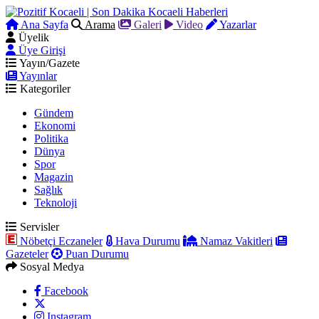
Ana Sayfa
Arama
Galeri
Video
Yazarlar
Üyelik
Üye Girişi
Yayın/Gazete
Yayınlar
Kategoriler
Gündem
Ekonomi
Politika
Dünya
Spor
Magazin
Sağlık
Teknoloji
Servisler
Nöbetçi Eczaneler
Hava Durumu
Namaz Vakitleri
Gazeteler
Puan Durumu
Sosyal Medya
Facebook
Instagram