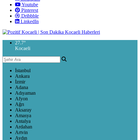
Youtube
Pinterest
Dribbble
LinkedIn
27.7
°
Kocaeli
İstanbul
Ankara
İzmir
Adana
Adıyaman
Afyon
Ağrı
Aksaray
Amasya
Antalya
Ardahan
Artvin
Aydın