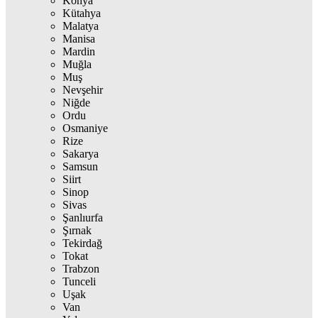
Konya
Kütahya
Malatya
Manisa
Mardin
Muğla
Muş
Nevşehir
Niğde
Ordu
Osmaniye
Rize
Sakarya
Samsun
Siirt
Sinop
Sivas
Şanlıurfa
Şırnak
Tekirdağ
Tokat
Trabzon
Tunceli
Uşak
Van