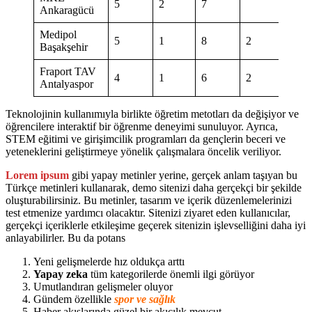
5
2
7
Ankaragücü
Medipol
5
1
8
2
Başakşehir
Fraport TAV
4
1
6
2
Antalyaspor
Teknolojinin kullanımıyla birlikte öğretim metotları da değişiyor ve
öğrencilere interaktif bir öğrenme deneyimi sunuluyor. Ayrıca,
STEM eğitimi ve girişimcilik programları da gençlerin beceri ve
yeteneklerini geliştirmeye yönelik çalışmalara öncelik veriliyor.
Lorem ipsum
gibi yapay metinler yerine, gerçek anlam taşıyan bu
Türkçe metinleri kullanarak, demo sitenizi daha gerçekçi bir şekilde
oluşturabilirsiniz. Bu metinler, tasarım ve içerik düzenlemelerinizi
test etmenize yardımcı olacaktır. Sitenizi ziyaret eden kullanıcılar,
gerçekçi içeriklerle etkileşime geçerek sitenizin işlevselliğini daha iyi
anlayabilirler. Bu da potans
Yeni gelişmelerde hız oldukça arttı
Yapay zeka
tüm kategorilerde önemli ilgi görüyor
Umutlandıran gelişmeler oluyor
Gündem özellikle
spor ve sağlık
Haber akışlarında güzel bir akıcılık mevcut