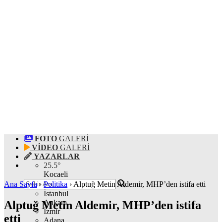
FOTO
GALERİ
VİDEO
GALERİ
YAZARLAR
25.5
°
Kocaeli
Ana Sayfa
›
Politika
›
Alptuğ Metin Aldemir, MHP’den istifa etti
İstanbul
Ankara
Alptuğ Metin Aldemir, MHP’den istifa
İzmir
etti
Adana