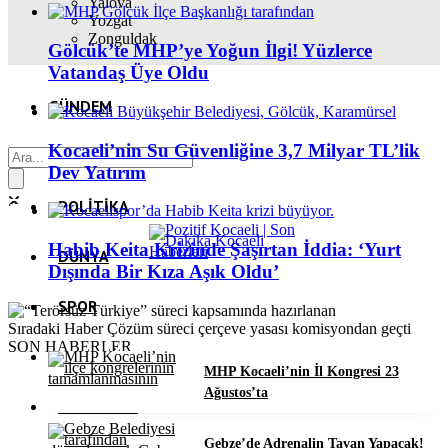
Yalova
Yozgat
Zonguldak
Gölcük’te MHP’ye Yoğun İlgi! Yüzlerce
Vatandaş Üye Oldu
GÜNDEM
Kocaeli’nin Su Güvenliğine 3,7 Milyar TL’lik
EKONOMI
Dev Yatırım
POLITIKA
Habib Keita Krizinde Şaşırtan İddia: ‘Yurt
DÜNYA
Dışında Bir Kıza Aşık Oldu’
SPOR
Sıradaki Haber
Çözüm süreci çerçeve yasası komisyondan geçti
SON HABERLER
MAGAZIN
MHP Kocaeli’nin İl Kongresi 23
Ağustos’ta
TEKNOLOJI
Gebze’de Adrenalin Tavan Yapacak!