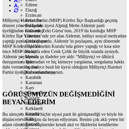
+
Edirne
-
Elazığ
Erzincan
Milliyetçi Hareket Partisi (MHP) Körfez İlçe Başkanlığı geçmiş
Erzurum
dönem yönetim kurulu üyesi Alptuğ Metin Aldemir parti
Eskişehir
üyeliğinden istifa etti. Zeki Gürsu’nun, 2019’da kurduğu MHP
Gaziantep
Körfez İlçe Yönetimi’nde yer alan Aldemir, istifayı sosyal medyadan
Giresun
yaptığı paylaşımla duyurdu. Aldemir’in paylaşımı, aynı dönemde
Gümüşhane
MHP Körfez İlçe Yönetim Kurulu’nda görev yaptığı ve kısa süre
Hakkari
önce MHP’den istifa eden Cenk Çelik ile büyük oranda aynıydı.
Hatay
Aldemir paylaşımda şu ifadeler yer aldı: “Milliyetçi ve ülkücü
Mersin
duruşumuzu bozmadan ve hiç kimseye yargılama, sorgulama hakkı
Iğdır
dahi vermeden, Sadece basit bir üyesi olduğum Milliyetçi Hareket
Isparta
Partisi üyeliğimi sonlandırıyorum.
Kahramanmaraş
Karabük
Karaman
Kars
GÖRÜŞÜMÜZÜN DEĞİŞMEDİĞİNİ
Kastamonu
Kayseri
BEYAN EDERİM
Kırıkkale
Kırklareli
Kırşehir
Bu süreçten sonrada hiçbir siyasi parti ile görüşmediği ve böyle bir
Kilis
düşüncem olmadığını da beyan ediyorum. Benim çok aklı yeten bir
Kocaeli
adam olmadığımı düşünenler kendi akıl ve fikirlerini kendilerine