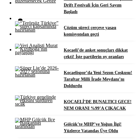
FOTO GALERI
Drift Festivali İçin Geri Sayım
Başladı
Çözüm süreci çerçeve yasası
komisyondan geçti
Kocaeli’de anket sonuçları dikkat
çekti! İşte partilerin oy oranları
Kocaelispor’da Yeni Sezon Coşkusu!
Taraftar Milli İrade Meydanı’nı
Doldurdu
KOCAELİ’DE BUNALTICI GECE!
NEM ORANI %99’A ÇIKACAK
Gölcük’te MHP’ye Yoğun İlgi!
Yüzlerce Vatandaş Üye Oldu