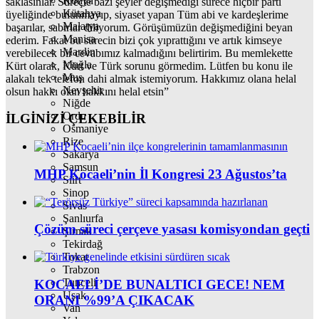
Konya
saklasınlar. Süreçte bazı şeyler değişmediği sürece hiçbir parti
Kütahya
üyeliğinde bulunmayıp, siyaset yapan Tüm abi ve kardeşlerime
Malatya
başarılar, sabırlar diliyorum. Görüşümüzün değişmediğini beyan
Manisa
ederim. Fakat bu sürecin bizi çok yıprattığını ve artık kimseye
Mardin
verebilecek bir cevabımız kalmadığını belirtirim. Bu memlekette
Muğla
Kürt olarak, Kürt ve Türk sorunu görmedim. Lütfen bu konu ile
Muş
alakalı tek telefon dahi almak istemiyorum. Hakkımız olana helal
Nevşehir
olsun hakkı olan hakkını helal etsin”
Niğde
Ordu
İLGİNİZİ
ÇEKEBİLİR
Osmaniye
Rize
Sakarya
Samsun
MHP Kocaeli’nin İl Kongresi 23 Ağustos’ta
Siirt
Sinop
Sivas
Şanlıurfa
Çözüm süreci çerçeve yasası komisyondan geçti
Şırnak
Tekirdağ
Tokat
Trabzon
Tunceli
KOCAELİ’DE BUNALTICI GECE! NEM
Uşak
ORANI %99’A ÇIKACAK
Van