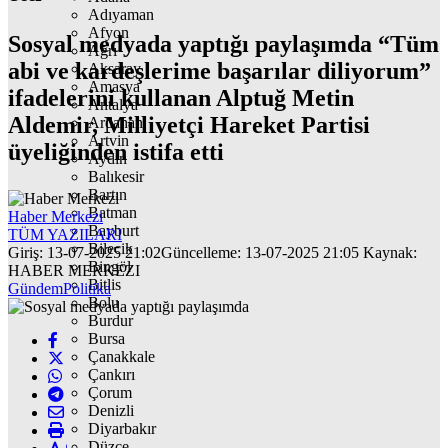
Adıyaman
Afyon
Sosyal medyada yaptığı paylaşımda “Tüm
Ağrı
abi ve kardeşlerime başarılar diliyorum”
Aksaray
Amasya
ifadelerini kullanan Alptuğ Metin
Antalya
Aldemir, Milliyetçi Hareket Partisi
Ardahan
Artvin
üyeliğinden istifa etti
Aydın
Balıkesir
Bartın
Batman
Haber Merkezi
Bayburt
TÜM YAZILARI
Bilecik
Giriş: 13-07-2025 21:02
Güncelleme: 13-07-2025 21:05
Kaynak:
Bingöl
HABER MERKEZI
Bitlis
Gündem
Politika
Bolu
Burdur
Bursa
Çanakkale
Çankırı
Çorum
Denizli
Diyarbakır
Düzce