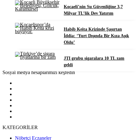
Kocaeli’nin Su Güvenliğine 3,7
Milyar TL’lik Dev Yatırım
Habib Keita Krizinde Şaşırtan
İddia: ‘Yurt Dışında Bir Kıza Aşık
Oldu’
JTI grubu sigaralara 10 TL zam
geldi
Sosyal medya hesaplarımızı keşfedin
KATEGORİLER
Nöbetçi Eczaneler