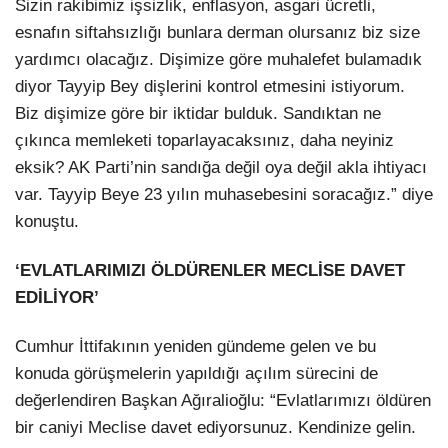
Sizin rakibimiz işsizlik, enflasyon, asgari ücretli,
esnafın siftahsızlığı bunlara derman olursanız biz size
yardımcı olacağız. Dişimize göre muhalefet bulamadık
diyor Tayyip Bey dişlerini kontrol etmesini istiyorum.
Biz dişimize göre bir iktidar bulduk. Sandıktan ne
çıkınca memleketi toparlayacaksınız, daha neyiniz
eksik? AK Parti’nin sandığa değil oya değil akla ihtiyacı
var. Tayyip Beye 23 yılın muhasebesini soracağız.” diye
konuştu.
‘EVLATLARIMIZI ÖLDÜRENLER MECLİSE DAVET
EDİLİYOR’
Cumhur İttifakının yeniden gündeme gelen ve bu
konuda görüşmelerin yapıldığı açılım sürecini de
değerlendiren Başkan Ağıralioğlu: “Evlatlarımızı öldüren
bir caniyi Meclise davet ediyorsunuz. Kendinize gelin.