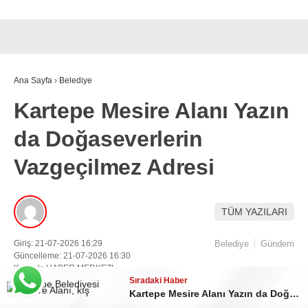
Ana Sayfa
›
Belediye
Kartepe Mesire Alanı Yazın
da Doğaseverlerin
Vazgeçilmez Adresi
TÜM YAZILARI
Giriş: 21-07-2026 16:29
Belediye
Gündem
Güncelleme: 21-07-2026 16:30
Kaynak: HABER MERKEZI
Sıradaki Haber
Sıradaki Haber
Sıradaki Haber
İzmit Belediye Başkanı Fatma Kaplan Hürriyet görevden uzaklaştırıldı
İzmit Belediyesi’nde Başkan Vekili 30 Temmuz’da Seçilecek
Kartepe Mesire Alanı Yazın da Doğaseverlerin Vazgeçilmez Adresi