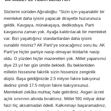
Sözlerini sürüden Ağıralioğlu: “Sizin için yaşanabilir bir
memleket daha iyisini yapacak dirayetle huzurunuza
geldik. Kavgaya, münakaşaya, dedikoduya. Parti
kavgasına zaman yok. Ayağa kaldırılacak bir memleket
var. Bizi yaşattığınız standartlardan daha iyisini
sunabilir misiniz? AK Parti’ye soracağımız soru bu. AK
Parti’ye hiçbir partiye nasip olmayan iktidarlık nasip
oldu. O yüzden hiçbir mazeretleri yok. Millet yaparsınız
diye 23 yıl her gün ümitle bekledi. Bu beklentiden
milletin hissesine fakirlik sizin hissenize zenginlik
düştü. Başa geldiğinizde 2.5 milyon fakire bakıyoruz
dediniz şimdi 17.5 milyon fakire bakıyorsunuz.
Memleketi zekâta muhtaç hale getirdiniz. Asgari ücreti
açlık sınırının altında bıraktınız. Millet 591 milyar dolar
faizi hiç aksatmadan ödedi. Kalkınmayı başaramadınız,