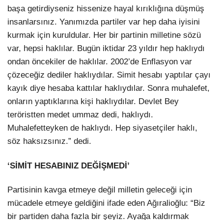
başa getirdiyseniz hissenize hayal kırıklığına düşmüş
insanlarsınız. Yanımızda partiler var hep daha iyisini
kurmak için kuruldular. Her bir partinin milletine sözü
var, hepsi haklılar. Bugün iktidar 23 yıldır hep haklıydı
ondan öncekiler de haklılar. 2002’de Enflasyon var
çözeceğiz dediler haklıydılar. Simit hesabı yaptılar çayı
kayık diye hesaba kattılar haklıydılar. Sonra muhalefet,
onların yaptıklarına kişi haklıydılar. Devlet Bey
teröristten medet ummaz dedi, haklıydı.
Muhalefetteyken de haklıydı. Hep siyasetçiler haklı,
söz haksızsınız.” dedi.
‘SİMİT HESABINIZ DEĞİŞMEDİ’
Partisinin kavga etmeye değil milletin geleceği için
mücadele etmeye geldiğini ifade eden Ağıralioğlu: “Biz
bir partiden daha fazla bir şeyiz. Ayağa kaldırmak