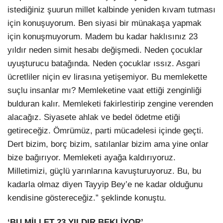
istediğiniz şuurun millet kalbinde yeniden kıvam tutması
için konuşuyorum. Ben siyasi bir münakaşa yapmak
için konuşmuyorum. Madem bu kadar haklısınız 23
yıldır neden simit hesabı değişmedi. Neden çocuklar
uyuşturucu batağında. Neden çocuklar ıssız. Asgari
ücretliler niçin ev lirasına yetişemiyor. Bu memlekette
suçlu insanlar mı? Memleketine vaat ettiği zenginliği
bulduran kalır. Memleketi fakirlestirip zengine verenden
alacağız. Siyasete ahlak ve bedel ödetme etiği
getireceğiz. Ömrümüz, parti mücadelesi içinde geçti.
Dert bizim, borç bizim, satılanlar bizim ama yine onlar
bize bağırıyor. Memleketi ayağa kaldırıyoruz.
Milletimizi, güçlü yarınlarına kavuşturuyoruz. Bu, bu
kadarla olmaz diyen Tayyip Bey’e ne kadar olduğunu
kendisine göstereceğiz.” şeklinde konuştu.
‘BU MİLLET 23 YILDIR BEKLİYOR’