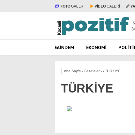
FOTO
GALERİ
VİDEO
GALERİ
Y
3
GÜNDEM
EKONOMI
POLITI
Ana Sayfa
›
Gazeteler
›
›
TÜRKİYE
TÜRKİYE