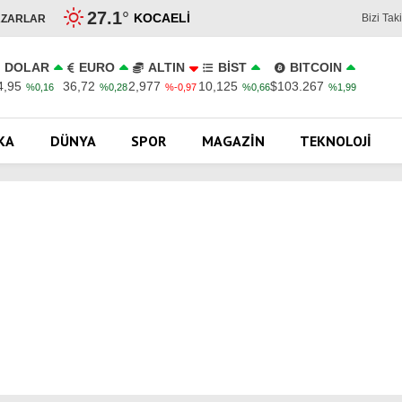
27.1
°
KOCAELI
Bizi Tak
AZARLAR
DOLAR
EURO
ALTIN
BİST
BITCOIN
4,95
36,72
2,977
10,125
$103.267
%0,16
%0,28
%-0,97
%0,66
%1,99
KA
DÜNYA
SPOR
MAGAZIN
TEKNOLOJI